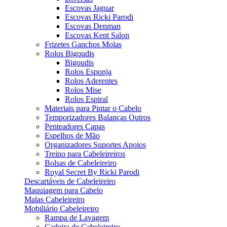
Escovas Jaguar
Escovas Ricki Parodi
Escovas Denman
Escovas Kent Salon
Frizetes Ganchos Molas
Rolos Bigoudis
Bigoudis
Rolos Esponja
Rolos Aderentes
Rolos Mise
Rolos Espiral
Materiais para Pintar o Cabelo
Temporizadores Balanças Outros
Penteadores Capas
Espelhos de Mão
Organizadores Suportes Apoios
Treino para Cabeleireiros
Bolsas de Cabeleireiro
Royal Secret By Ricki Parodi
Descartáveis de Cabeleireiro
Maquiagem para Cabelo
Malas Cabeleireiro
Mobiliário Cabeleireiro
Rampa de Lavagem
Cadeira de Cabeleireiro