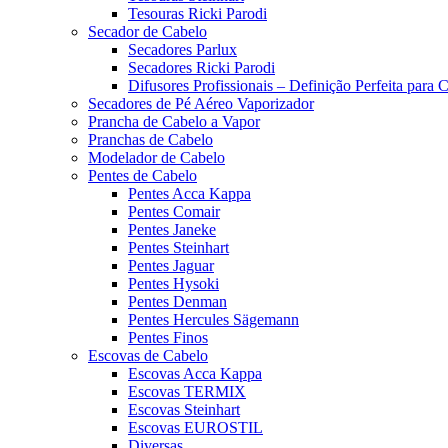
Tesouras Ricki Parodi
Secador de Cabelo
Secadores Parlux
Secadores Ricki Parodi
Difusores Profissionais – Definição Perfeita para
Secadores de Pé Aéreo Vaporizador
Prancha de Cabelo a Vapor
Pranchas de Cabelo
Modelador de Cabelo
Pentes de Cabelo
Pentes Acca Kappa
Pentes Comair
Pentes Janeke
Pentes Steinhart
Pentes Jaguar
Pentes Hysoki
Pentes Denman
Pentes Hercules Sägemann
Pentes Finos
Escovas de Cabelo
Escovas Acca Kappa
Escovas TERMIX
Escovas Steinhart
Escovas EUROSTIL
Diversas