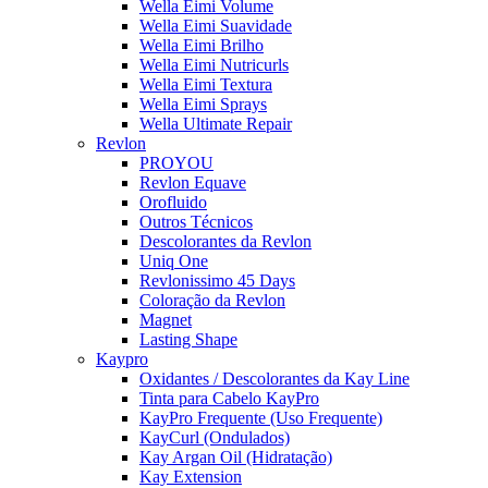
Wella Eimi Volume
Wella Eimi Suavidade
Wella Eimi Brilho
Wella Eimi Nutricurls
Wella Eimi Textura
Wella Eimi Sprays
Wella Ultimate Repair
Revlon
PROYOU
Revlon Equave
Orofluido
Outros Técnicos
Descolorantes da Revlon
Uniq One
Revlonissimo 45 Days
Coloração da Revlon
Magnet
Lasting Shape
Kaypro
Oxidantes / Descolorantes da Kay Line
Tinta para Cabelo KayPro
KayPro Frequente (Uso Frequente)
KayCurl (Ondulados)
Kay Argan Oil (Hidratação)
Kay Extension