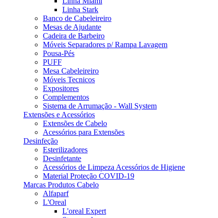
Linha Miami
Linha Stark
Banco de Cabeleireiro
Mesas de Ajudante
Cadeira de Barbeiro
Móveis Separadores p/ Rampa Lavagem
Pousa-Pés
PUFF
Mesa Cabeleireiro
Móveis Tecnicos
Expositores
Complementos
Sistema de Arrumação - Wall System
Extensões e Acessórios
Extensões de Cabelo
Acessórios para Extensões
Desinfeção
Esterilizadores
Desinfetante
Acessórios de Limpeza Acessórios de Higiene
Material Proteção COVID-19
Marcas Produtos Cabelo
Alfaparf
L'Oreal
L'oreal Expert