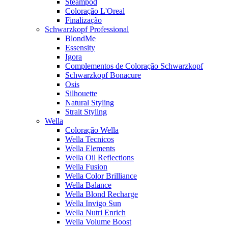
Steampod
Coloração L'Oreal
Finalização
Schwarzkopf Professional
BlondMe
Essensity
Igora
Complementos de Coloração Schwarzkopf
Schwarzkopf Bonacure
Osis
Silhouette
Natural Styling
Strait Styling
Wella
Coloração Wella
Wella Tecnicos
Wella Elements
Wella Oil Reflections
Wella Fusion
Wella Color Brilliance
Wella Balance
Wella Blond Recharge
Wella Invigo Sun
Wella Nutri Enrich
Wella Volume Boost