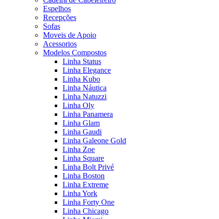
Espelhos
Recepções
Sofas
Moveis de Apoio
Acessorios
Modelos Compostos
Linha Status
Linha Elegance
Linha Kubo
Linha Náutica
Linha Natuzzi
Linha Oly
Linha Panamera
Linha Glam
Linha Gaudi
Linha Galeone Gold
Linha Zoe
Linha Square
Linha Bolt Privé
Linha Boston
Linha Extreme
Linha York
Linha Forty One
Linha Chicago