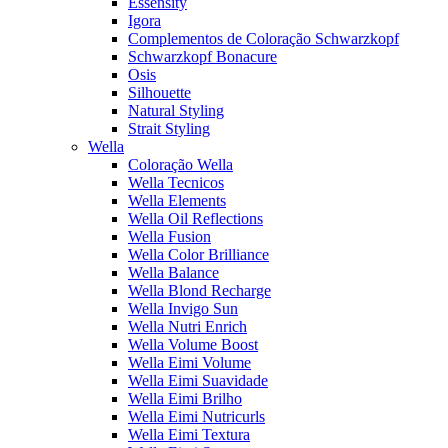
Essensity
Igora
Complementos de Coloração Schwarzkopf
Schwarzkopf Bonacure
Osis
Silhouette
Natural Styling
Strait Styling
Wella
Coloração Wella
Wella Tecnicos
Wella Elements
Wella Oil Reflections
Wella Fusion
Wella Color Brilliance
Wella Balance
Wella Blond Recharge
Wella Invigo Sun
Wella Nutri Enrich
Wella Volume Boost
Wella Eimi Volume
Wella Eimi Suavidade
Wella Eimi Brilho
Wella Eimi Nutricurls
Wella Eimi Textura