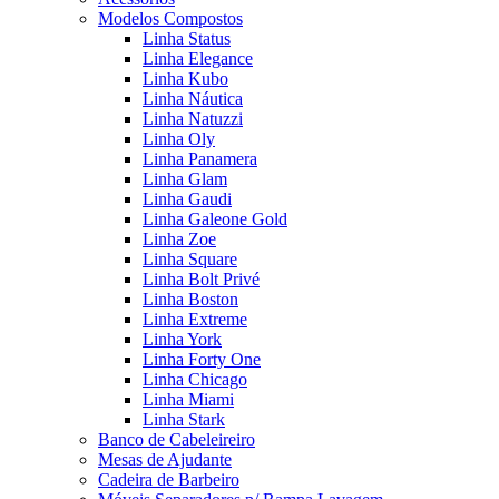
Modelos Compostos
Linha Status
Linha Elegance
Linha Kubo
Linha Náutica
Linha Natuzzi
Linha Oly
Linha Panamera
Linha Glam
Linha Gaudi
Linha Galeone Gold
Linha Zoe
Linha Square
Linha Bolt Privé
Linha Boston
Linha Extreme
Linha York
Linha Forty One
Linha Chicago
Linha Miami
Linha Stark
Banco de Cabeleireiro
Mesas de Ajudante
Cadeira de Barbeiro