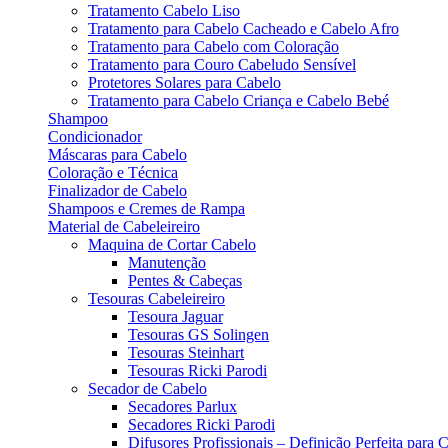
Tratamento Cabelo Liso
Tratamento para Cabelo Cacheado e Cabelo Afro
Tratamento para Cabelo com Coloração
Tratamento para Couro Cabeludo Sensível
Protetores Solares para Cabelo
Tratamento para Cabelo Criança e Cabelo Bebé
Shampoo
Condicionador
Máscaras para Cabelo
Coloração e Técnica
Finalizador de Cabelo
Shampoos e Cremes de Rampa
Material de Cabeleireiro
Maquina de Cortar Cabelo
Manutenção
Pentes & Cabeças
Tesouras Cabeleireiro
Tesoura Jaguar
Tesouras GS Solingen
Tesouras Steinhart
Tesouras Ricki Parodi
Secador de Cabelo
Secadores Parlux
Secadores Ricki Parodi
Difusores Profissionais – Definição Perfeita para