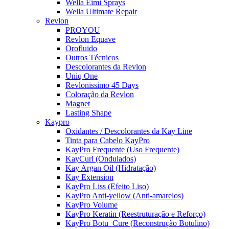
Wella Eimi Sprays
Wella Ultimate Repair
Revlon
PROYOU
Revlon Equave
Orofluido
Outros Técnicos
Descolorantes da Revlon
Uniq One
Revlonissimo 45 Days
Coloração da Revlon
Magnet
Lasting Shape
Kaypro
Oxidantes / Descolorantes da Kay Line
Tinta para Cabelo KayPro
KayPro Frequente (Uso Frequente)
KayCurl (Ondulados)
Kay Argan Oil (Hidratação)
Kay Extension
KayPro Liss (Efeito Liso)
KayPro Anti-yellow (Anti-amarelos)
KayPro Volume
KayPro Keratin (Reestruturação e Reforço)
KayPro Botu_Cure (Reconstrução Botulino)