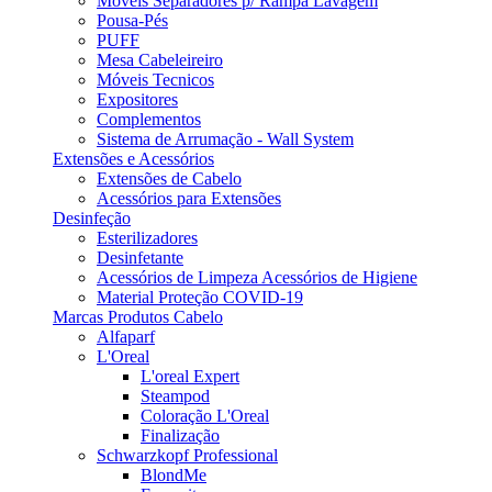
Móveis Separadores p/ Rampa Lavagem
Pousa-Pés
PUFF
Mesa Cabeleireiro
Móveis Tecnicos
Expositores
Complementos
Sistema de Arrumação - Wall System
Extensões e Acessórios
Extensões de Cabelo
Acessórios para Extensões
Desinfeção
Esterilizadores
Desinfetante
Acessórios de Limpeza Acessórios de Higiene
Material Proteção COVID-19
Marcas Produtos Cabelo
Alfaparf
L'Oreal
L'oreal Expert
Steampod
Coloração L'Oreal
Finalização
Schwarzkopf Professional
BlondMe