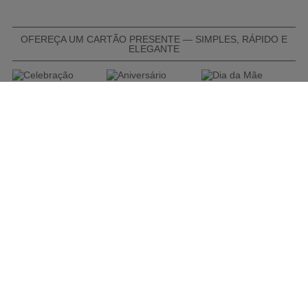
OFEREÇA UM CARTÃO PRESENTE — SIMPLES, RÁPIDO E
ELEGANTE
COMPRAR CARTÃO PRESENTE
PROMOÇÕES E REDUÇÕES
Todas as promoções e reduções de preço constantes na
nossa loja online são válidas de 01/06/2026 A 31/08/2026
INFORMAÇÕES
BLOG DE BELEZA
CONTATOS