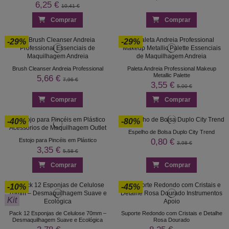
6,25 €
10,41 €
Comprar
Comprar
-29%
-29%
Brush Cleanser Andreia Professional
Paleta Andreia Professional Makeup
Metallic Palette
5,66 €
7,96 €
3,55 €
5,00 €
Comprar
Comprar
-40%
-80%
Espelho de Bolsa Duplo City Trend
0,80 €
Estojo para Pincéis em Plástico
3,98 €
3,35 €
5,58 €
Comprar
Comprar
-10%
-45%
Kit
Pack 12 Esponjas de Celulose 70mm –
Suporte Redondo com Cristais e Detalhe
Desmaquilhagem Suave e Ecológica
Rosa Dourado