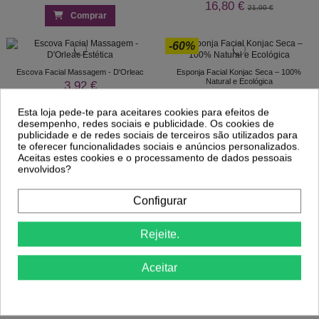
16,80 €
21,00 €
Comprar
-60%
Escova Facial Massagem - D'Orleac
Esponja Facial Konjac Seca – 100%
Natural e Ecológica
3,92 €
1,62 €
4,05 €
Esta loja pede-te para aceitares cookies para efeitos de
Comprar
Comprar
desempenho, redes sociais e publicidade. Os cookies de
publicidade e de redes sociais de terceiros são utilizados para
te oferecer funcionalidades sociais e anúncios personalizados.
Aceitas estes cookies e o processamento de dados pessoais
Fita de Estética com Velcro
envolvidos?
3,61 €
Revirador de Pestanas – Curvatura
Instantânea e Natural
1,90 €
Configurar
Comprar
Comprar
Rejeite.
Aceitar
Acessórios de Maquilhagem |
Utensilios de Maquiagem