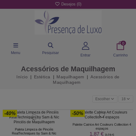
Desejos (
0
)
0
Menu
Pesquisar
Entrar
Carrinho
Acessórios de Maquilhagem
Início
Estética
Maquilhagem
Acessórios de
Maquilhagem
Escolher
18
-40%
-50%
Palette Catrice Art Couleurs Collection 4
espaços
Paleta Limpeza de Pincéis
1,87 €
RealTechniques by Sam & Nic
3,74 €