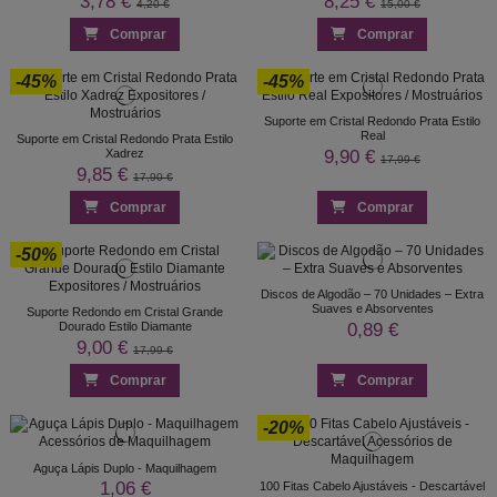
3,78 €
8,25 €
4,20 €
15,00 €
Comprar
Comprar
-45%
-45%
Suporte em Cristal Redondo Prata Estilo
Real
Suporte em Cristal Redondo Prata Estilo
9,90 €
Xadrez
17,99 €
9,85 €
17,90 €
Comprar
Comprar
-50%
Discos de Algodão – 70 Unidades – Extra
Suaves e Absorventes
Suporte Redondo em Cristal Grande
0,89 €
Dourado Estilo Diamante
9,00 €
17,99 €
Comprar
Comprar
-20%
Aguça Lápis Duplo - Maquilhagem
1,06 €
100 Fitas Cabelo Ajustáveis - Descartável