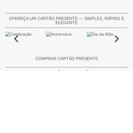
OFEREÇA UM CARTÃO PRESENTE — SIMPLES, RÁPIDO E
ELEGANTE
COMPRAR CARTÃO PRESENTE
PROMOÇÕES E REDUÇÕES
Todas as promoções e reduções de preço constantes na
nossa loja online são válidas de 01/06/2026 A 31/08/2026
INFORMAÇÕES
BLOG DE BELEZA