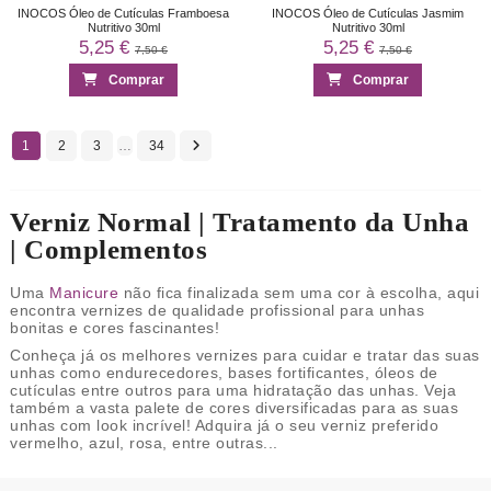
INOCOS Óleo de Cutículas Framboesa
INOCOS Óleo de Cutículas Jasmim
Nutritivo 30ml
Nutritivo 30ml
5,25 €
5,25 €
7,50 €
7,50 €
Comprar
Comprar
1
2
3
…
34
Verniz Normal | Tratamento da Unha
| Complementos
Uma
Manicure
não fica finalizada sem uma cor à escolha, aqui
encontra vernizes de qualidade profissional para unhas
bonitas e cores fascinantes!
Conheça já os melhores vernizes para cuidar e tratar das suas
unhas como endurecedores, bases fortificantes, óleos de
cutículas entre outros para uma hidratação das unhas. Veja
também a vasta palete de cores diversificadas para as suas
unhas com look incrível! Adquira já o seu verniz preferido
vermelho, azul, rosa, entre outras...