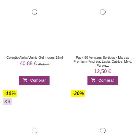
Coleção Aloha Verniz Gel Inocos 15ml
Pack 50 Vernizes Sortidos - Marcas
Premium (Andreia, Layla, Catrice, Myio,
40,88 €
45,42 €
Purple...
12,50 €
Comprar
Comprar
-10%
-30%
Kit