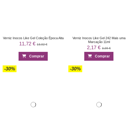
Verniz Inocos Like Gel Coleção Época Alta
Verniz Inocos Like Gel 242 Mais uma
Marcação 11ml
11,72 €
13,02 €
2,17 €
3,09 €
Comprar
Comprar
-30%
-30%