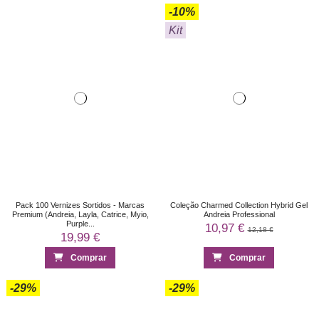
-10%
Kit
Pack 100 Vernizes Sortidos - Marcas
Coleção Charmed Collection Hybrid Gel
Premium (Andreia, Layla, Catrice, Myio,
Andreia Professional
Purple...
10,97 €
12,18 €
19,99 €
Comprar
Comprar
-29%
-29%