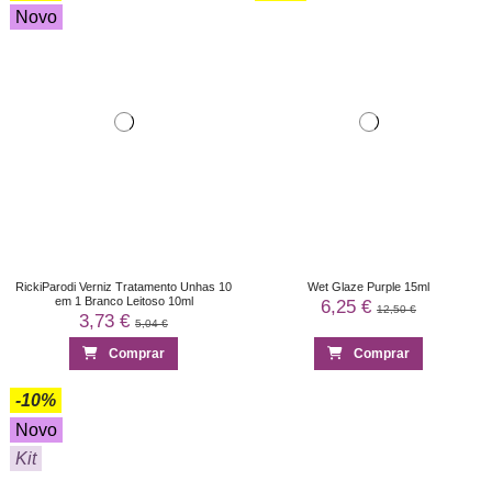
Novo
RickiParodi Verniz Tratamento Unhas 10
Wet Glaze Purple 15ml
em 1 Branco Leitoso 10ml
6,25 €
12,50 €
3,73 €
5,04 €
Comprar
Comprar
-10%
Novo
Kit