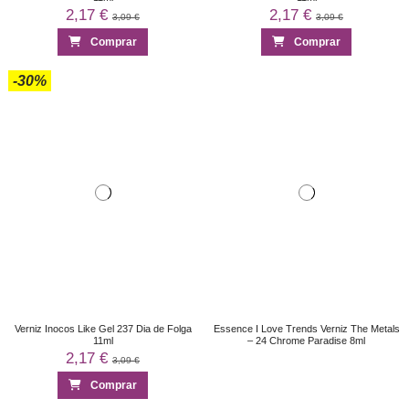
2,17 €
2,17 €
3,09 €
3,09 €
Comprar
Comprar
-30%
Verniz Inocos Like Gel 237 Dia de Folga
Essence I Love Trends Verniz The Metals
11ml
– 24 Chrome Paradise 8ml
2,17 €
3,09 €
Comprar