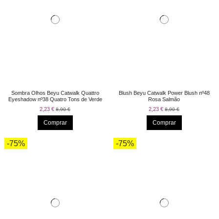
Sombra Olhos Beyu Catwalk Quattro
Blush Beyu Catwalk Power Blush nº48
Eyeshadow nº38 Quatro Tons de Verde
Rosa Salmão
2,23 €
2,23 €
8,90 €
8,90 €
Comprar
Comprar
-75%
-75%