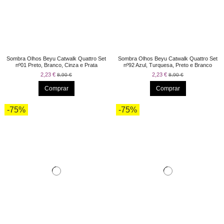
Sombra Olhos Beyu Catwalk Quattro Set
Sombra Olhos Beyu Catwalk Quattro Set
nº01 Preto, Branco, Cinza e Prata
nº92 Azul, Turquesa, Preto e Branco
2,23 €
2,23 €
8,90 €
8,90 €
Comprar
Comprar
-75%
-75%