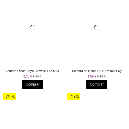
Sombra Olhos Beyu Catwalk Trio nº31
Sombra de Olhos BEYU nº100 1.6g
2,23 €
1,59 €
8,90 €
6,35 €
Comprar
Comprar
-75%
-75%