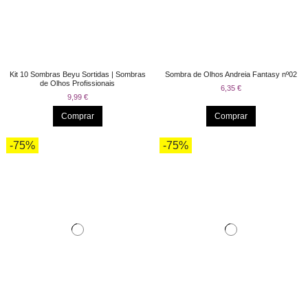
Kit 10 Sombras Beyu Sortidas | Sombras
Sombra de Olhos Andreia Fantasy nº02
de Olhos Profissionais
6,35 €
9,99 €
Comprar
Comprar
-75%
-75%