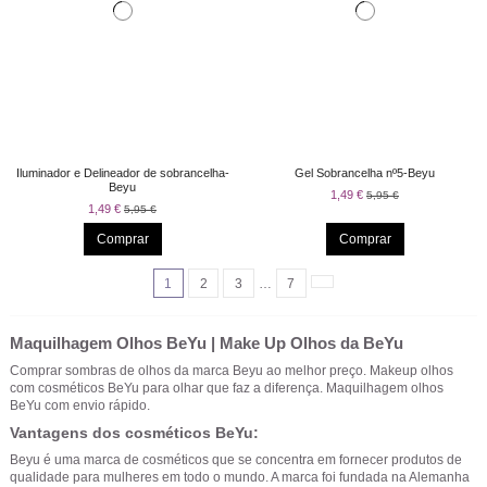
Iluminador e Delineador de sobrancelha-
Gel Sobrancelha nº5-Beyu
Beyu
1,49 €
5,95 €
1,49 €
5,95 €
Comprar
Comprar
1
2
3
…
7
Maquilhagem Olhos BeYu | Make Up Olhos da BeYu
Comprar sombras de olhos da marca Beyu ao melhor preço. Makeup olhos
com cosméticos BeYu para olhar que faz a diferença. Maquilhagem olhos
BeYu com envio rápido.
Vantagens dos cosméticos BeYu:
Beyu é uma marca de cosméticos que se concentra em fornecer produtos de
qualidade para mulheres em todo o mundo. A marca foi fundada na Alemanha