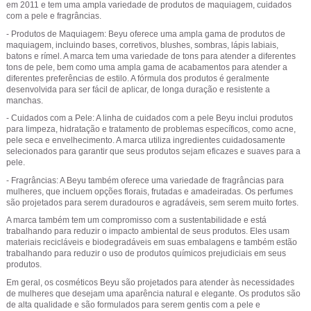
em 2011 e tem uma ampla variedade de produtos de maquiagem, cuidados
com a pele e fragrâncias.
- Produtos de Maquiagem: Beyu oferece uma ampla gama de produtos de
maquiagem, incluindo bases, corretivos, blushes, sombras, lápis labiais,
batons e rímel. A marca tem uma variedade de tons para atender a diferentes
tons de pele, bem como uma ampla gama de acabamentos para atender a
diferentes preferências de estilo. A fórmula dos produtos é geralmente
desenvolvida para ser fácil de aplicar, de longa duração e resistente a
manchas.
- Cuidados com a Pele: A linha de cuidados com a pele Beyu inclui produtos
para limpeza, hidratação e tratamento de problemas específicos, como acne,
pele seca e envelhecimento. A marca utiliza ingredientes cuidadosamente
selecionados para garantir que seus produtos sejam eficazes e suaves para a
pele.
- Fragrâncias: A Beyu também oferece uma variedade de fragrâncias para
mulheres, que incluem opções florais, frutadas e amadeiradas. Os perfumes
são projetados para serem duradouros e agradáveis, sem serem muito fortes.
A marca também tem um compromisso com a sustentabilidade e está
trabalhando para reduzir o impacto ambiental de seus produtos. Eles usam
materiais recicláveis ​​e biodegradáveis ​​em suas embalagens e também estão
trabalhando para reduzir o uso de produtos químicos prejudiciais em seus
produtos.
Em geral, os cosméticos Beyu são projetados para atender às necessidades
de mulheres que desejam uma aparência natural e elegante. Os produtos são
de alta qualidade e são formulados para serem gentis com a pele e