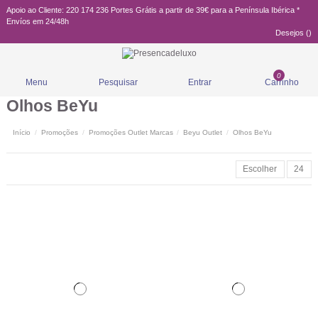
Apoio ao Cliente: 220 174 236
Portes Grátis a partir de 39€ para a Península Ibérica *
Envíos em 24/48h
Desejos (
)
0
Menu
Pesquisar
Entrar
Carrinho
Olhos BeYu
Início
Promoções
Promoções Outlet Marcas
Beyu Outlet
Olhos BeYu
Escolher
24