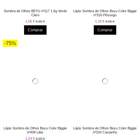
Sombra de Olhos BEYU nº117 1.6g Verde
Lápis Sombra de Olhos Beyu Color Biggie
Claro
nº316 Pêssego
1,59 €
1,24 €
6,35 €
4,95 €
Comprar
Comprar
-75%
Lápis Sombra de Olhos Beyu Color Biggie
Lápis Sombra de Olhos Beyu Color Biggie
nº408 Lilás
nº334 Castanho
1,24 €
4,95 €