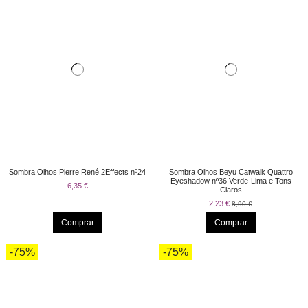
Sombra Olhos Pierre René 2Effects nº24
Sombra Olhos Beyu Catwalk Quattro
Eyeshadow nº36 Verde-Lima e Tons
6,35 €
Claros
2,23 €
8,90 €
Comprar
Comprar
-75%
-75%