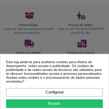
Portes Grátis
Precisa de ajuda?
a partir de 39€ apenas para Península
Ligue já 220174236 ou 916967800
Ibérica exceto Ilhas *
das 9h às 18h.
Envios em 24/48h
14 Dias para Trocas
coloque o nº telemóvel para um melhor
ou Devoluções. Ver
Politica de
serviço de entrega.
Devolução
.
Esta loja pede-te para aceitares cookies para efeitos de
desempenho, redes sociais e publicidade. Os cookies de
publicidade e de redes sociais de terceiros são utilizados para
te oferecer funcionalidades sociais e anúncios personalizados.
Aceitas estes cookies e o processamento de dados pessoais
envolvidos?
Configurar
Rejeite.
Cosméticos e acessórios profissionais para estética,