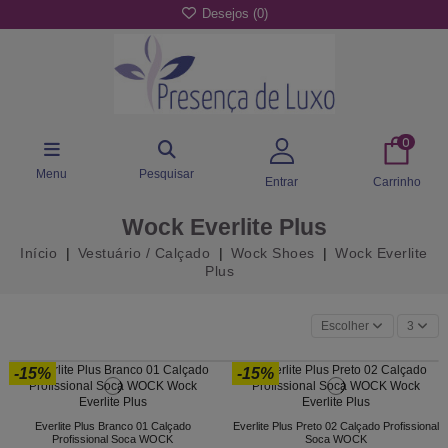
Desejos (
0
)
0
Menu
Pesquisar
Entrar
Carrinho
Wock Everlite Plus
Início
Vestuário / Calçado
Wock Shoes
Wock Everlite
Plus
Escolher
3
-15%
-15%
Everlite Plus Branco 01 Calçado
Everlite Plus Preto 02 Calçado Profissional
Profissional Soca WOCK
Soca WOCK