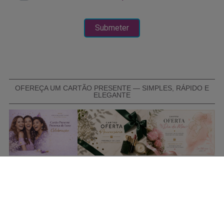
OFEREÇA UM CARTÃO PRESENTE — SIMPLES, RÁPIDO E
ELEGANTE
COMPRAR CARTÃO PRESENTE
PROMOÇÕES E REDUÇÕES
Todas as promoções e reduções de preço constantes na