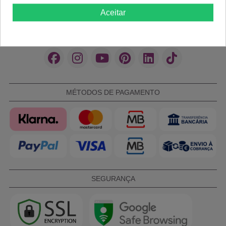
manicure, cabeleireiro e barber shop. As melhores marcas
Aceitar
para cuidar de si e dos seus clientes com qualidade e
elegância.
MÉTODOS DE PAGAMENTO
SEGURANÇA