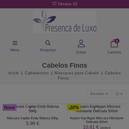
Desejos (
0
)
0
Menu
Pesquisar
Entrar
Carrinho
Cabelos Finos
Início
Cabeleireiro
Máscaras para Cabelo
Cabelos
Finos
Escolher
12
Novo
-20%
Máscara Capilar Evidy Babosa 500g
Kaypro KayVegan Máscara Hidratante
Delicada 500ml
5,99 €
10,81 €
13,51 €