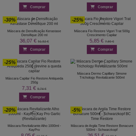
Comprar
Comprar
-30%
-25%
Máscara de Densificação Kerastase
Máscara Fio Restore Vigori Trat 500g
Densifique 200 ml
Crescimento Capilar
36,07 €
5,85 €
51,52 €
7,80 €
Comprar
Comprar
-25%
Máscara Dermo Capillary Simone
Trichology Revitalizante 500ml
Máscara Capilar Fio Restore Antiqueda
250g
7,31 €
9,74 €
Comprar
-20%
-5%
Máscara Revitalizante Alho 1000ml -
Máscara de Argila Time Restore Bonacure
KayPro
500ml - Schwarzkopf
8,05 €
26,51 €