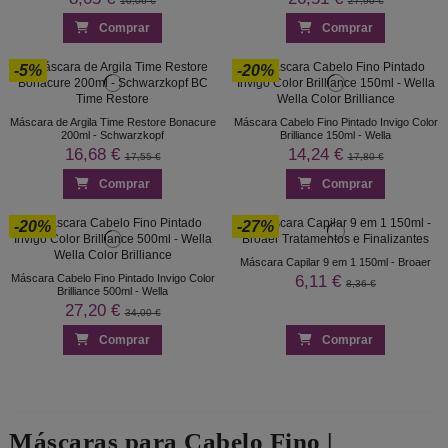
10,06 €
27,90 €
Comprar
Comprar
-5%
-20%
Máscara de Argila Time Restore Bonacure
Máscara Cabelo Fino Pintado Invigo Color
200ml - Schwarzkopf
Brilliance 150ml - Wella
16,68 €
14,24 €
17,55 €
17,80 €
Comprar
Comprar
-20%
-27%
Máscara Capilar 9 em 1 150ml - Broaer
6,11 €
Máscara Cabelo Fino Pintado Invigo Color
8,36 €
Brilliance 500ml - Wella
27,20 €
34,00 €
Comprar
Comprar
Máscaras para Cabelo Fino |