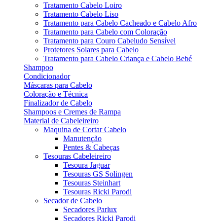
Tratamento Cabelo Loiro
Tratamento Cabelo Liso
Tratamento para Cabelo Cacheado e Cabelo Afro
Tratamento para Cabelo com Coloração
Tratamento para Couro Cabeludo Sensível
Protetores Solares para Cabelo
Tratamento para Cabelo Criança e Cabelo Bebé
Shampoo
Condicionador
Máscaras para Cabelo
Coloração e Técnica
Finalizador de Cabelo
Shampoos e Cremes de Rampa
Material de Cabeleireiro
Maquina de Cortar Cabelo
Manutenção
Pentes & Cabeças
Tesouras Cabeleireiro
Tesoura Jaguar
Tesouras GS Solingen
Tesouras Steinhart
Tesouras Ricki Parodi
Secador de Cabelo
Secadores Parlux
Secadores Ricki Parodi