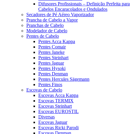
Difusores Profissionais – Definição Perfeita para
Cabelos Encaracolados e Ondulados
Secadores de Pé Aéreo Vaporizador
Prancha de Cabelo a Vapor
Pranchas de Cabelo
Modelador de Cabelo
Pentes de Cabelo
Pentes Acca Kappa
Pentes Comair
Pentes Janeke
Pentes Steinhart
Pentes Jaguar
Pentes Hysoki
Pentes Denman
Pentes Hercules Sägemann
Pentes Finos
Escovas de Cabelo
Escovas Acca Kappa
Escovas TERMIX
Escovas Steinhart
Escovas EUROSTIL
Diversas
Escovas Jaguar
Escovas Ricki Parodi
Escovas Denman