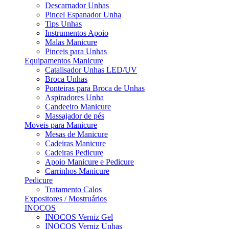
Descarnador Unhas
Pincel Espanador Unha
Tips Unhas
Instrumentos Apoio
Malas Manicure
Pinceis para Unhas
Equipamentos Manicure
Catalisador Unhas LED/UV
Broca Unhas
Ponteiras para Broca de Unhas
Aspiradores Unha
Candeeiro Manicure
Massajador de pés
Moveis para Manicure
Mesas de Manicure
Cadeiras Manicure
Cadeiras Pedicure
Apoio Manicure e Pedicure
Carrinhos Manicure
Pedicure
Tratamento Calos
Expositores / Mostruários
INOCOS
INOCOS Verniz Gel
INOCOS Verniz Unhas