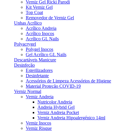
Verniz Gel Ricki Parodi
Kit Verniz Gel
Top Coat
Removedor de Verniz Gel
Unhas Acrílico
Acrílico Andreia
Acrílico Inocos
Acrílico GL Nails
Polyacrygel
Polygel Inocos
Gel Acrílico GL Nails
Descartáveis Manicure
Desinfeção
Esterilizadores
Desinfetante
Acessórios de Limpeza Acessórios de Higiene
Material Proteção COVID-19
Verniz Normal
Verniz Andreia
Nutricolor Andreia
Andreia Hybrid Gel
Verniz Andreia Pocket
Verniz Andreia Hipoalergénico 14ml
Verniz Inocos
Verniz Risque