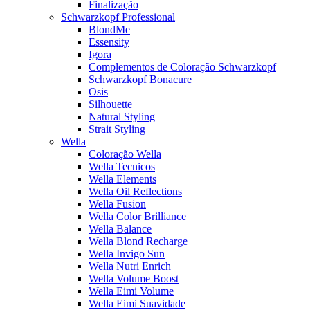
Finalização
Schwarzkopf Professional
BlondMe
Essensity
Igora
Complementos de Coloração Schwarzkopf
Schwarzkopf Bonacure
Osis
Silhouette
Natural Styling
Strait Styling
Wella
Coloração Wella
Wella Tecnicos
Wella Elements
Wella Oil Reflections
Wella Fusion
Wella Color Brilliance
Wella Balance
Wella Blond Recharge
Wella Invigo Sun
Wella Nutri Enrich
Wella Volume Boost
Wella Eimi Volume
Wella Eimi Suavidade