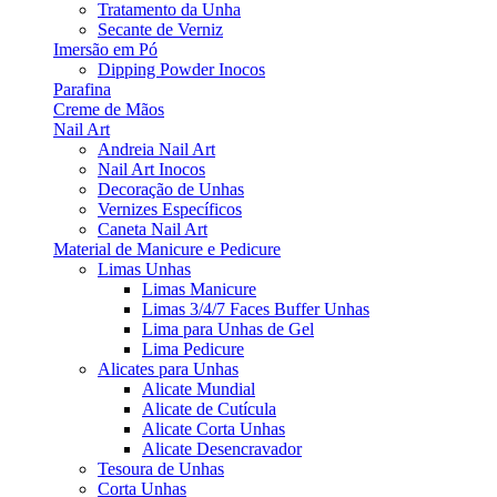
Tratamento da Unha
Secante de Verniz
Imersão em Pó
Dipping Powder Inocos
Parafina
Creme de Mãos
Nail Art
Andreia Nail Art
Nail Art Inocos
Decoração de Unhas
Vernizes Específicos
Caneta Nail Art
Material de Manicure e Pedicure
Limas Unhas
Limas Manicure
Limas 3/4/7 Faces Buffer Unhas
Lima para Unhas de Gel
Lima Pedicure
Alicates para Unhas
Alicate Mundial
Alicate de Cutícula
Alicate Corta Unhas
Alicate Desencravador
Tesoura de Unhas
Corta Unhas