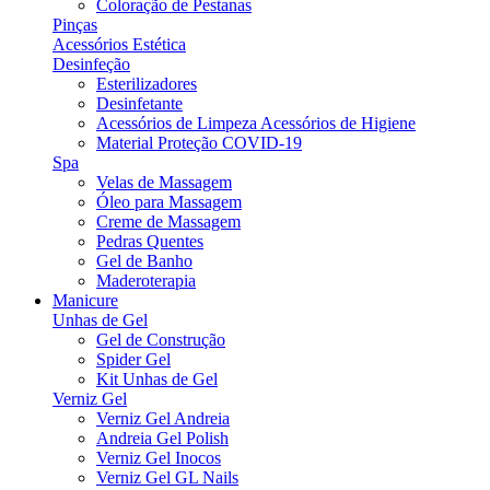
Coloração de Pestanas
Pinças
Acessórios Estética
Desinfeção
Esterilizadores
Desinfetante
Acessórios de Limpeza Acessórios de Higiene
Material Proteção COVID-19
Spa
Velas de Massagem
Óleo para Massagem
Creme de Massagem
Pedras Quentes
Gel de Banho
Maderoterapia
Manicure
Unhas de Gel
Gel de Construção
Spider Gel
Kit Unhas de Gel
Verniz Gel
Verniz Gel Andreia
Andreia Gel Polish
Verniz Gel Inocos
Verniz Gel GL Nails