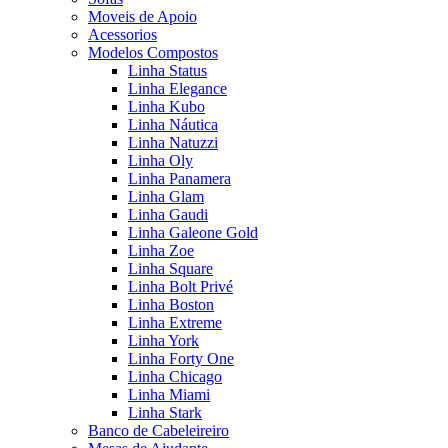
Moveis de Apoio
Acessorios
Modelos Compostos
Linha Status
Linha Elegance
Linha Kubo
Linha Náutica
Linha Natuzzi
Linha Oly
Linha Panamera
Linha Glam
Linha Gaudi
Linha Galeone Gold
Linha Zoe
Linha Square
Linha Bolt Privé
Linha Boston
Linha Extreme
Linha York
Linha Forty One
Linha Chicago
Linha Miami
Linha Stark
Banco de Cabeleireiro