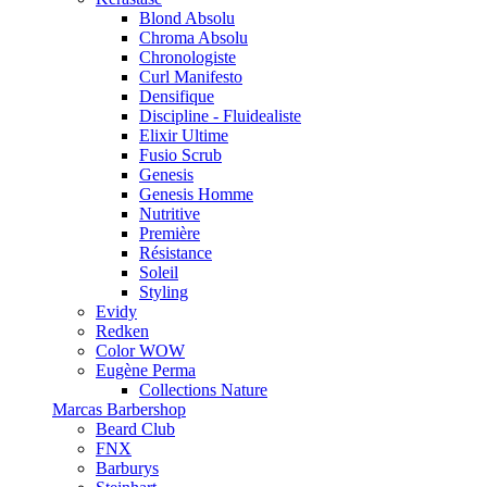
Blond Absolu
Chroma Absolu
Chronologiste
Curl Manifesto
Densifique
Discipline - Fluidealiste
Elixir Ultime
Fusio Scrub
Genesis
Genesis Homme
Nutritive
Première
Résistance
Soleil
Styling
Evidy
Redken
Color WOW
Eugène Perma
Collections Nature
Marcas Barbershop
Beard Club
FNX
Barburys