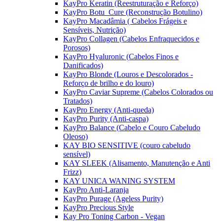
KayPro Keratin (Reestruturação e Reforço)
KayPro Botu_Cure (Reconstrução Botulino)
KayPro Macadâmia ( Cabelos Frágeis e
Sensíveis, Nutrição)
KayPro Collagen (Cabelos Enfraquecidos e
Porosos)
KayPro Hyaluronic (Cabelos Finos e
Danificados)
KayPro Blonde (Louros e Descolorados -
Reforço de brilho e do louro)
KayPro Caviar Supreme (Cabelos Colorados ou
Tratados)
KayPro Energy (Anti-queda)
KayPro Purity (Anti-caspa)
KayPro Balance (Cabelo e Couro Cabeludo
Oleoso)
KAY BIO SENSITIVE (couro cabeludo
sensível)
KAY SLEEK (Alisamento, Manutenção e Anti
Frizz)
KAY UNICA WANING SYSTEM
KayPro Anti-Laranja
KayPro Purage (Ageless Purity)
KayPro Precious Style
Kay Pro Toning Carbon - Vegan