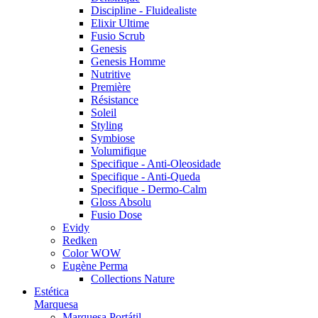
Discipline - Fluidealiste
Elixir Ultime
Fusio Scrub
Genesis
Genesis Homme
Nutritive
Première
Résistance
Soleil
Styling
Symbiose
Volumifique
Specifique - Anti-Oleosidade
Specifique - Anti-Queda
Specifique - Dermo-Calm
Gloss Absolu
Fusio Dose
Evidy
Redken
Color WOW
Eugène Perma
Collections Nature
Estética
Marquesa
Marquesa Portátil