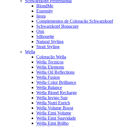
Schwarzkopf Professional
BlondMe
Essensity
Igora
Complementos de Coloração Schwarzkopf
Schwarzkopf Bonacure
Osis
Silhouette
Natural Styling
Strait Styling
Wella
Coloração Wella
Wella Tecnicos
Wella Elements
Wella Oil Reflections
Wella Fusion
Wella Color Brilliance
Wella Balance
Wella Blond Recharge
Wella Invigo Sun
Wella Nutri Enrich
Wella Volume Boost
Wella Eimi Volume
Wella Eimi Suavidade
Wella Eimi Brilho