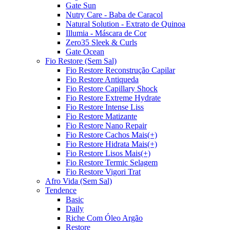
Gate Sun
Nutry Care - Baba de Caracol
Natural Solution - Extrato de Quinoa
Illumia - Máscara de Cor
Zero35 Sleek & Curls
Gate Ocean
Fio Restore (Sem Sal)
Fio Restore Reconstrução Capilar
Fio Restore Antiqueda
Fio Restore Capillary Shock
Fio Restore Extreme Hydrate
Fio Restore Intense Liss
Fio Restore Matizante
Fio Restore Nano Repair
Fio Restore Cachos Mais(+)
Fio Restore Hidrata Mais(+)
Fio Restore Lisos Mais(+)
Fio Restore Termic Selagem
Fio Restore Vigori Trat
Afro Vida (Sem Sal)
Tendence
Basic
Daily
Riche Com Óleo Argão
Restore