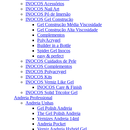
INOCOS Acessórios
INOCOS Nail Art
INOCOS Pó de Imersão
INOCOS Gel Construção
Gel Construção Média Viscosidade
Gel Construção Alta Viscosidade
Complementos
PolyAcrygel
Builder in a Bottle
Spider Gel Inocos
easy & perfect
INOCOS Cuidados de Pele
INOCOS Complementos
INOCOS Polyacrygel
INOCOS Kits
INOCOS Verniz Like Gel
INOCOS Care & Finish
INOCOS Solid Tricolor Gel
Andreia Professional
Andreia Unhas
Gel Polish Andreia
The Gel Polish Andreia
Vernizes Andreia 14ml
Andreia Pocket
Verniz Andreia Hybrid Gel