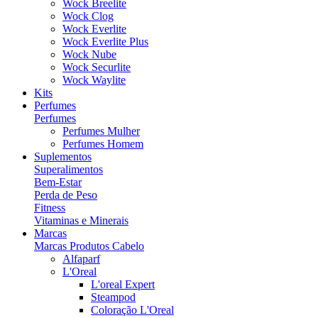
Wock Breelite
Wock Clog
Wock Everlite
Wock Everlite Plus
Wock Nube
Wock Securlite
Wock Waylite
Kits
Perfumes
Perfumes
Perfumes Mulher
Perfumes Homem
Suplementos
Superalimentos
Bem-Estar
Perda de Peso
Fitness
Vitaminas e Minerais
Marcas
Marcas Produtos Cabelo
Alfaparf
L'Oreal
L'oreal Expert
Steampod
Coloração L'Oreal