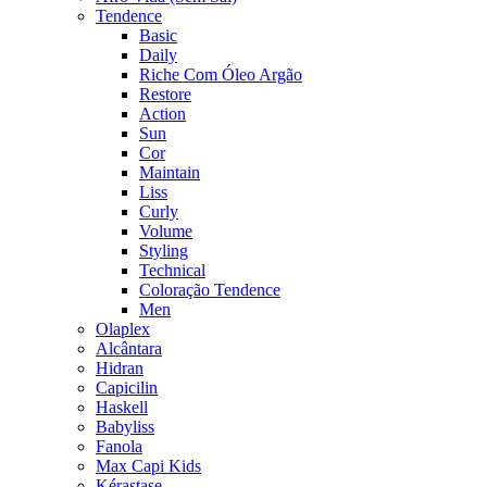
Tendence
Basic
Daily
Riche Com Óleo Argão
Restore
Action
Sun
Cor
Maintain
Liss
Curly
Volume
Styling
Technical
Coloração Tendence
Men
Olaplex
Alcântara
Hidran
Capicilin
Haskell
Babyliss
Fanola
Max Capi Kids
Kérastase