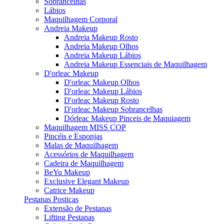
Sobrancelhas
Lábios
Maquilhagem Corporal
Andreia Makeup
Andreia Makeup Rosto
Andreia Makeup Olhos
Andreia Makeup Lábios
Andreia Makeup Essenciais de Maquilhagem
D'orleac Makeup
D'orleac Makeup Olhos
D'orleac Makeup Lábios
D'orleac Makeup Rosto
D'orleac Makeup Sobrancelhas
Dórleac Makeup Pinceis de Maquiagem
Maquilhagem MISS COP
Pincéis e Esponjas
Malas de Maquilhagem
Acessórios de Maquilhagem
Cadeira de Maquilhagem
BeYu Makeup
Exclusive Elegant Makeup
Catrice Makeup
Pestanas Postiças
Extensão de Pestanas
Lifting Pestanas