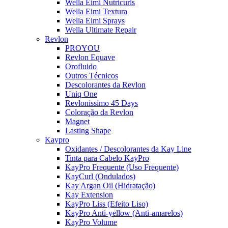
Wella Eimi Nutricurls
Wella Eimi Textura
Wella Eimi Sprays
Wella Ultimate Repair
Revlon
PROYOU
Revlon Equave
Orofluido
Outros Técnicos
Descolorantes da Revlon
Uniq One
Revlonissimo 45 Days
Coloração da Revlon
Magnet
Lasting Shape
Kaypro
Oxidantes / Descolorantes da Kay Line
Tinta para Cabelo KayPro
KayPro Frequente (Uso Frequente)
KayCurl (Ondulados)
Kay Argan Oil (Hidratação)
Kay Extension
KayPro Liss (Efeito Liso)
KayPro Anti-yellow (Anti-amarelos)
KayPro Volume