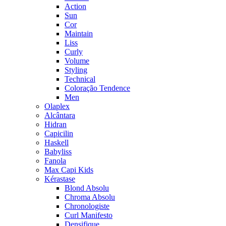
Action
Sun
Cor
Maintain
Liss
Curly
Volume
Styling
Technical
Coloração Tendence
Men
Olaplex
Alcântara
Hidran
Capicilin
Haskell
Babyliss
Fanola
Max Capi Kids
Kérastase
Blond Absolu
Chroma Absolu
Chronologiste
Curl Manifesto
Densifique