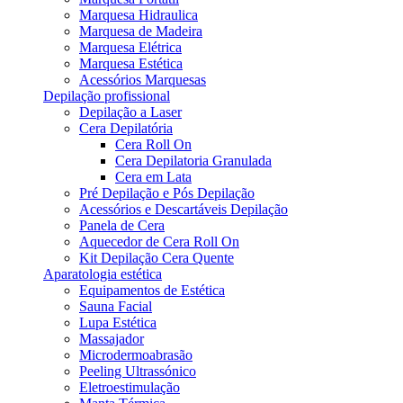
Marquesa Hidraulica
Marquesa de Madeira
Marquesa Elétrica
Marquesa Estética
Acessórios Marquesas
Depilação profissional
Depilação a Laser
Cera Depilatória
Cera Roll On
Cera Depilatoria Granulada
Cera em Lata
Pré Depilação e Pós Depilação
Acessórios e Descartáveis Depilação
Panela de Cera
Aquecedor de Cera Roll On
Kit Depilação Cera Quente
Aparatologia estética
Equipamentos de Estética
Sauna Facial
Lupa Estética
Massajador
Microdermoabrasão
Peeling Ultrassónico
Eletroestimulação