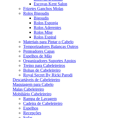
Escovas Kent Salon
Frizetes Ganchos Molas
Rolos Bigoudis
Bigoudis
Rolos Esponja
Rolos Aderentes
Rolos Mise
Rolos Espiral
Materiais para Pintar o Cabelo
Temporizadores Balanças Outros
Penteadores Capas
Espelhos de Mão
Organizadores Suportes Apoios
Treino para Cabeleireiros
Bolsas de Cabeleireiro
Royal Secret By Ricki Parodi
Descartáveis de Cabeleireiro
Maquiagem para Cabelo
Malas Cabeleireiro
Mobiliário Cabeleireiro
Rampa de Lavagem
Cadeira de Cabeleireiro
Espelhos
Recepções
Sofas