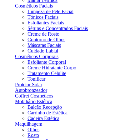
Manta Térmica
Cosméticos Faciais
Limpeza de Pele Facial
Tónicos Faciais
Esfoliantes Faciais
Séruns e Concentrados Faciais
Creme de Rosto
Contorno de Olhos
Máscaras Faciais
Cuidado Labial
Cosméticos Corporais
Esfoliante Corporal
Creme Hidratante Corpo
Tratamento Celulite
Tonificar
Protetor Solar
Autobronzeador
Coffret Cosméticos
Mobiliário Estética
Balcão Recepção
Carrinho de Estética
Cadeira Estética
Maquilhagem
Olhos
Rosto