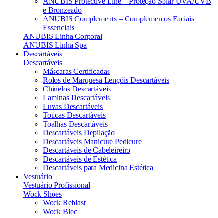
ANUBIS Protective Line – Proteção Solar UVA/UVB
e Bronzeado
ANUBIS Complements – Complementos Faciais
Essenciais
ANUBIS Linha Corporal
ANUBIS Linha Spa
Descartáveis
Descartáveis
Máscaras Certificadas
Rolos de Marquesa Lençóis Descartáveis
Chinelos Descartáveis
Laminas Descartáveis
Luvas Descartáveis
Toucas Descartáveis
Toalhas Descartáveis
Descartáveis Depilação
Descartáveis Manicure Pedicure
Descartáveis de Cabeleireiro
Descartáveis de Estética
Descartáveis para Medicina Estética
Vestuário
Vestuário Profissional
Wock Shoes
Wock Reblast
Wock Bloc