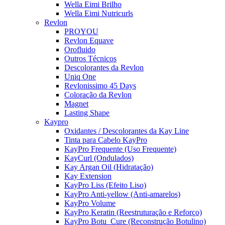
Wella Eimi Brilho
Wella Eimi Nutricurls
Revlon
PROYOU
Revlon Equave
Orofluido
Outros Técnicos
Descolorantes da Revlon
Uniq One
Revlonissimo 45 Days
Coloração da Revlon
Magnet
Lasting Shape
Kaypro
Oxidantes / Descolorantes da Kay Line
Tinta para Cabelo KayPro
KayPro Frequente (Uso Frequente)
KayCurl (Ondulados)
Kay Argan Oil (Hidratação)
Kay Extension
KayPro Liss (Efeito Liso)
KayPro Anti-yellow (Anti-amarelos)
KayPro Volume
KayPro Keratin (Reestruturação e Reforço)
KayPro Botu_Cure (Reconstrução Botulino)