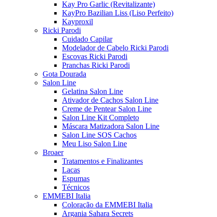
Kay Pro Garlic (Revitalizante)
KayPro Bazilian Liss (Liso Perfeito)
Kayproxil
Ricki Parodi
Cuidado Capilar
Modelador de Cabelo Ricki Parodi
Escovas Ricki Parodi
Pranchas Ricki Parodi
Gota Dourada
Salon Line
Gelatina Salon Line
Ativador de Cachos Salon Line
Creme de Pentear Salon Line
Salon Line Kit Completo
Máscara Matizadora Salon Line
Salon Line SOS Cachos
Meu Liso Salon Line
Broaer
Tratamentos e Finalizantes
Lacas
Espumas
Técnicos
EMMEBI Italia
Coloração da EMMEBI Italia
Argania Sahara Secrets