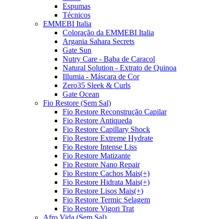
Espumas
Técnicos
EMMEBI Italia
Coloração da EMMEBI Italia
Argania Sahara Secrets
Gate Sun
Nutry Care - Baba de Caracol
Natural Solution - Extrato de Quinoa
Illumia - Máscara de Cor
Zero35 Sleek & Curls
Gate Ocean
Fio Restore (Sem Sal)
Fio Restore Reconstrução Capilar
Fio Restore Antiqueda
Fio Restore Capillary Shock
Fio Restore Extreme Hydrate
Fio Restore Intense Liss
Fio Restore Matizante
Fio Restore Nano Repair
Fio Restore Cachos Mais(+)
Fio Restore Hidrata Mais(+)
Fio Restore Lisos Mais(+)
Fio Restore Termic Selagem
Fio Restore Vigori Trat
Afro Vida (Sem Sal)