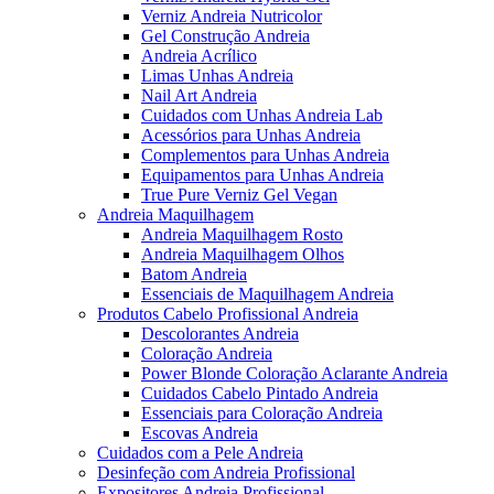
Verniz Andreia Nutricolor
Gel Construção Andreia
Andreia Acrílico
Limas Unhas Andreia
Nail Art Andreia
Cuidados com Unhas Andreia Lab
Acessórios para Unhas Andreia
Complementos para Unhas Andreia
Equipamentos para Unhas Andreia
True Pure Verniz Gel Vegan
Andreia Maquilhagem
Andreia Maquilhagem Rosto
Andreia Maquilhagem Olhos
Batom Andreia
Essenciais de Maquilhagem Andreia
Produtos Cabelo Profissional Andreia
Descolorantes Andreia
Coloração Andreia
Power Blonde Coloração Aclarante Andreia
Cuidados Cabelo Pintado Andreia
Essenciais para Coloração Andreia
Escovas Andreia
Cuidados com a Pele Andreia
Desinfeção com Andreia Profissional
Expositores Andreia Profissional