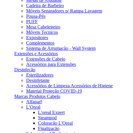
Mesas de Ajudante
Cadeira de Barbeiro
Móveis Separadores p/ Rampa Lavagem
Pousa-Pés
PUFF
Mesa Cabeleireiro
Móveis Tecnicos
Expositores
Complementos
Sistema de Arrumação - Wall System
Extensões e Acessórios
Extensões de Cabelo
Acessórios para Extensões
Desinfeção
Esterilizadores
Desinfetante
Acessórios de Limpeza Acessórios de Higiene
Material Proteção COVID-19
Marcas Produtos Cabelo
Alfaparf
L'Oreal
L'oreal Expert
Steampod
Coloração L'Oreal
Finalização