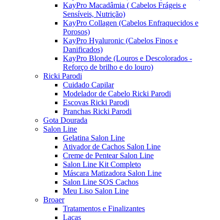
KayPro Macadâmia ( Cabelos Frágeis e
Sensíveis, Nutrição)
KayPro Collagen (Cabelos Enfraquecidos e
Porosos)
KayPro Hyaluronic (Cabelos Finos e
Danificados)
KayPro Blonde (Louros e Descolorados -
Reforço de brilho e do louro)
Ricki Parodi
Cuidado Capilar
Modelador de Cabelo Ricki Parodi
Escovas Ricki Parodi
Pranchas Ricki Parodi
Gota Dourada
Salon Line
Gelatina Salon Line
Ativador de Cachos Salon Line
Creme de Pentear Salon Line
Salon Line Kit Completo
Máscara Matizadora Salon Line
Salon Line SOS Cachos
Meu Liso Salon Line
Broaer
Tratamentos e Finalizantes
Lacas