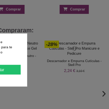
Comprar
Comprar
 Compraram:
 e
-28%
s para te
 o
e Gel 108 Nude Neutro -
Inocos
Descarnador e Empurra Cutículas -
Stell Pro
2,17 €
3,09 €
tar
2,24 €
3,10 €