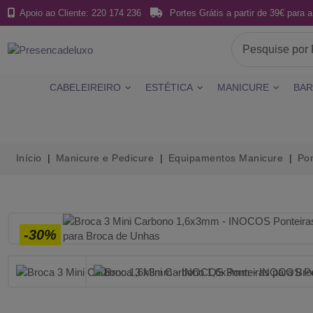
Apoio ao Cliente: 220 174 236
Portes Grátis a partir de 39€ para a
CABELEIREIRO
ESTÉTICA
MANICURE
BAR
Início
Manicure e Pedicure
Equipamentos Manicure
Pon
-30%