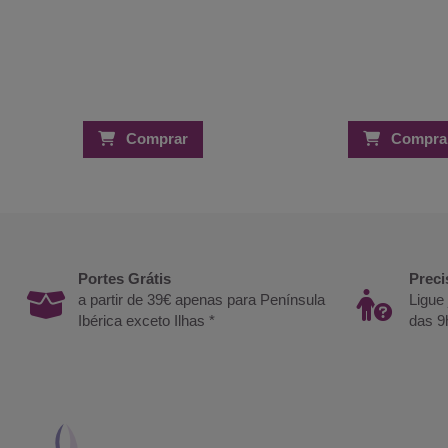
Comprar
Compra
Portes Grátis
Preci
a partir de 39€ apenas para Península
Ligue
Ibérica exceto Ilhas *
das 9