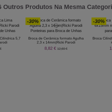
6 Outros Produtos Na Mesma Categori
-30%
-30%
ilíndrica 5,7
Broca de Cerâmica formato Agulha
Broca Cilín
arodi
2,3 x 14mm|Ricki Parodi
8,82 €
1
€
12,60 €