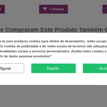
r
Comprar
ue Compraram Este Produto Também
e-te para aceitares cookies para efeitos de desempenho, redes sociais
-44,09%
-30%
Os cookies de publicidade e de redes sociais de terceiros são utilizado
ionalidades sociais e anúncios personalizados. Aceitas estes cookies e
 c/ Tampa |
Verniz Lik
o de dados pessoais envolvidos?
True Pure Gel Polish Andreia 0%
Plastic T03 10.5ml
€
figurar
Rejeite.
Acei
5,21 €
9,31 €
00
d.
07
:
41
:
18