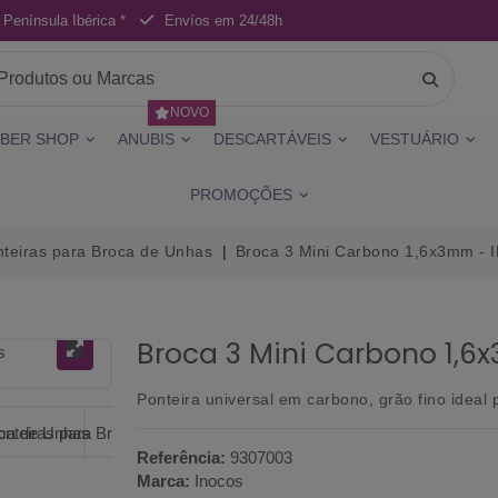
 Península Ibérica *
Envíos em 24/48h
NOVO
BER SHOP
ANUBIS
DESCARTÁVEIS
VESTUÁRIO
PROMOÇÕES
teiras para Broca de Unhas
Broca 3 Mini Carbono 1,6x3mm -
Broca 3 Mini Carbono 1,
Ponteira universal em carbono, grão fino ideal
Referência:
9307003
Marca:
Inocos