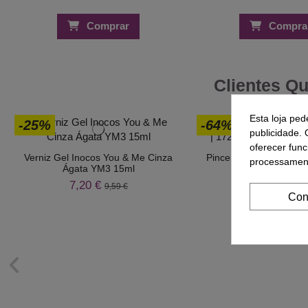
Comprar
Compra
Clientes Q
Esta loja ped
-25%
-64%
publicidade. 
oferecer func
Verniz Gel Inocos You & Me Cinza
Pincel nº6 Ponta Recta
processament
Ágata YM3 15ml
17206690
7,20 €
1,08 €
9,59 €
2,99 
Con