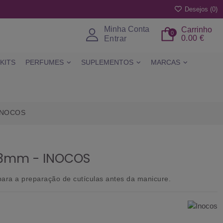
Desejos (
0
)
Minha Conta
Carrinho
0
0.00 €
Entrar
KITS
PERFUMES
SUPLEMENTOS
MARCAS
 INOCOS
6x3mm - INOCOS
 para a preparação de cutículas antes da manicure.