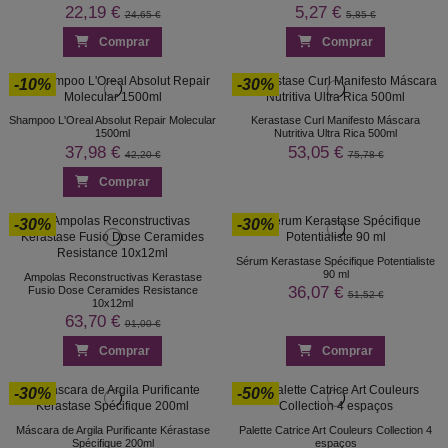
22,19 €
5,27 €
24,65 €
5,85 €
Comprar
Comprar
-10%
-30%
Shampoo L'Oreal Absolut Repair Molecular
Kerastase Curl Manifesto Máscara
1500ml
Nutritiva Ultra Rica 500ml
37,98 €
53,05 €
42,20 €
75,78 €
Comprar
-30%
-30%
Sérum Kerastase Spécifique Potentialiste
90 ml
Ampolas Reconstructivas Kerastase
36,07 €
Fusio Dose Ceramides Resistance
51,52 €
10x12ml
63,70 €
91,00 €
Comprar
Comprar
-30%
-50%
Máscara de Argila Purificante Kérastase
Palette Catrice Art Couleurs Collection 4
Spécifique 200ml
espaços