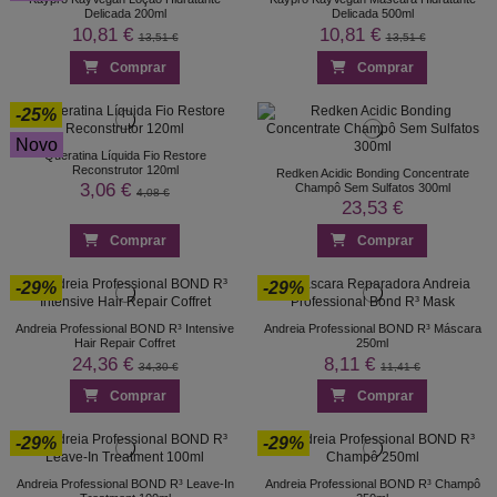
Delicada 200ml
Delicada 500ml
10,81 €
10,81 €
13,51 €
13,51 €
Comprar
Comprar
-25%
Novo
Queratina Líquida Fio Restore
Reconstrutor 120ml
Redken Acidic Bonding Concentrate
3,06 €
Champô Sem Sulfatos 300ml
4,08 €
23,53 €
Comprar
Comprar
-29%
-29%
Andreia Professional BOND R³ Intensive
Andreia Professional BOND R³ Máscara
Hair Repair Coffret
250ml
24,36 €
8,11 €
34,30 €
11,41 €
Comprar
Comprar
-29%
-29%
Andreia Professional BOND R³ Leave-In
Andreia Professional BOND R³ Champô