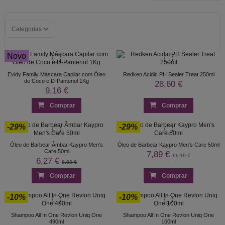
Categorias
Novo
Evidy Family Máscara Capilar com Óleo
Redken Acidic PH Sealer Treat 250ml
de Coco e D-Pantenol 1Kg
28,60 €
9,16 €
Comprar
Comprar
-29%
-29%
Óleo de Barbear Âmbar Kaypro Men's
Óleo de Barbear Kaypro Men's Care 50ml
Care 50ml
7,89 €
11,10 €
6,27 €
8,83 €
Comprar
Comprar
-10%
-10%
Shampoo All In One Revlon Uniq One
Shampoo All In One Revlon Uniq One
490ml
100ml