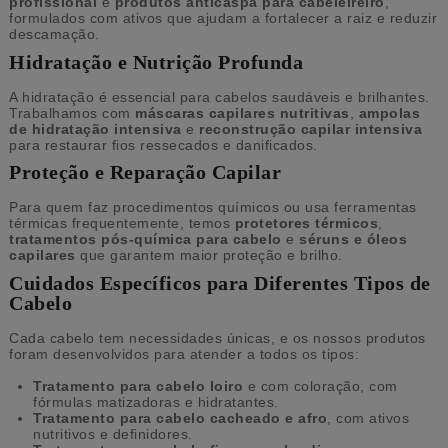
profissional
e
produtos anticaspa para cabeleireiro
,
formulados com ativos que ajudam a fortalecer a raiz e reduzir
descamação.
Hidratação e Nutrição Profunda
A hidratação é essencial para cabelos saudáveis e brilhantes.
Trabalhamos com
máscaras capilares nutritivas
,
ampolas
de hidratação intensiva
e
reconstrução capilar intensiva
para restaurar fios ressecados e danificados.
Proteção e Reparação Capilar
Para quem faz procedimentos químicos ou usa ferramentas
térmicas frequentemente, temos
protetores térmicos
,
tratamentos pós-química para cabelo
e
séruns
e óleos
capilares
que garantem maior proteção e brilho.
Cuidados Específicos para Diferentes Tipos de
Cabelo
Cada cabelo tem necessidades únicas, e os nossos produtos
foram desenvolvidos para atender a todos os tipos:
Tratamento para cabelo loiro
e com coloração, com
fórmulas matizadoras e hidratantes.
Tratamento para cabelo cacheado e afro
, com ativos
nutritivos e definidores.