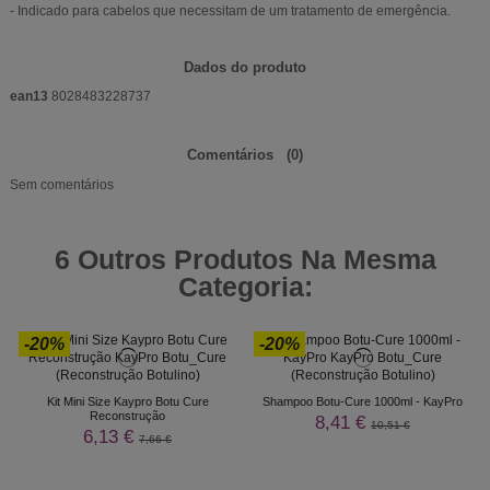
- Indicado para cabelos que necessitam de um tratamento de emergência.
Dados do produto
ean13
8028483228737
Comentários
(0)
Sem comentários
6 Outros Produtos Na Mesma
Categoria:
-20%
-20%
Kit Mini Size Kaypro Botu Cure
Shampoo Botu-Cure 1000ml - KayPro
Reconstrução
8,41 €
10,51 €
6,13 €
7,66 €