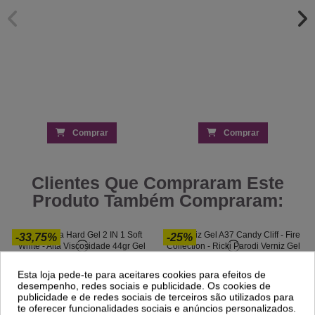
Comprar
Comprar
Clientes Que Compraram Este
Produto Também Compraram:
-33,75%
-25%
Esta loja pede-te para aceitares cookies para efeitos de
Andreia Hard Gel 2 IN 1 Soft White - Alta
Verniz Gel A37 Candy Cliff - Fire
Viscosidade 44gr
Collection - Ricki Parodi
desempenho, redes sociais e publicidade. Os cookies de
14,65 €
3,36 €
publicidade e de redes sociais de terceiros são utilizados para
22,11 €
4,47 €
te oferecer funcionalidades sociais e anúncios personalizados.