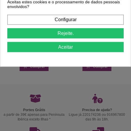
Aceitas estes cookies e o processamento de dados pessoais
envolvidos?
Configurar
Rejeite.
Aceitar
Comprar
Comprar
Portes Grátis
Precisa de ajuda?
a partir de 39€ apenas para Península
Ligue já 220174236 ou 916967800
Ibérica exceto Ilhas *
das 9h às 18h.