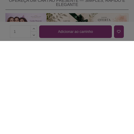
OFEREÇA UM CARTÃO PRESENTE — SIMPLES, RÁPIDO E
ELEGANTE
Adicionar ao carrinho
COMPRAR CARTÃO PRESENTE
PROMOÇÕES E REDUÇÕES
Todas as promoções e reduções de preço constantes na
nossa loja online são válidas de 01/06/2026 A 31/08/2026
INFORMAÇÕES
BLOG DE BELEZA