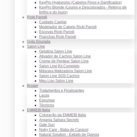
KayPro Hyaluronic (Cabelos Finos e Danificados)
KayPro Blonde (Louros e Descolorados - Reforço de
brilho e do louro)
Ricki Parodi
Cuidado Capilar
Modelador de Cabelo Ricki Parodi
Escovas Ricki Parodi
Pranchas Ricki Parodi
Gota Dourada
Salon Line
Gelatina Salon Line
Ativador de Cachos Salon Line
Creme de Pentear Salon Line
Salon Line Kit Completo
Máscara Matizadora Salon Line
Salon Line SOS Cachos
Meu Liso Salon Line
Broaer
Tratamentos e Finalizantes
Lacas
Espumas
Técnicos
EMMEBI Italia
Coloração da EMMEBI Italia
Argania Sahara Secrets
Gate Sun
Nutry Care - Baba de Caracol
Natural Solution - Extrato de Quinoa