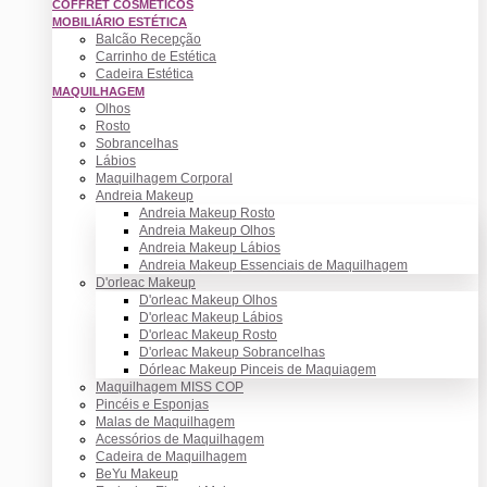
COFFRET COSMÉTICOS
MOBILIÁRIO ESTÉTICA
Balcão Recepção
Carrinho de Estética
Cadeira Estética
MAQUILHAGEM
Olhos
Rosto
Sobrancelhas
Lábios
Maquilhagem Corporal
Andreia Makeup
Andreia Makeup Rosto
Andreia Makeup Olhos
Andreia Makeup Lábios
Andreia Makeup Essenciais de Maquilhagem
D'orleac Makeup
D'orleac Makeup Olhos
D'orleac Makeup Lábios
D'orleac Makeup Rosto
D'orleac Makeup Sobrancelhas
Dórleac Makeup Pinceis de Maquiagem
Maquilhagem MISS COP
Pincéis e Esponjas
Malas de Maquilhagem
Acessórios de Maquilhagem
Cadeira de Maquilhagem
BeYu Makeup