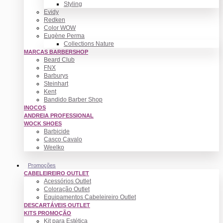
Styling
Evidy
Redken
Color WOW
Eugène Perma
Collections Nature
MARCAS BARBERSHOP
Beard Club
FNX
Barburys
Steinhart
Kent
Bandido Barber Shop
INOCOS
ANDREIA PROFESSIONAL
WOCK SHOES
Barbicide
Casco Cavalo
Weelko
Promoções
CABELEIREIRO OUTLET
Acessórios Outlet
Coloração Outlet
Equipamentos Cabeleireiro Outlet
DESCARTÁVEIS OUTLET
KITS PROMOÇÃO
Kit para Estética