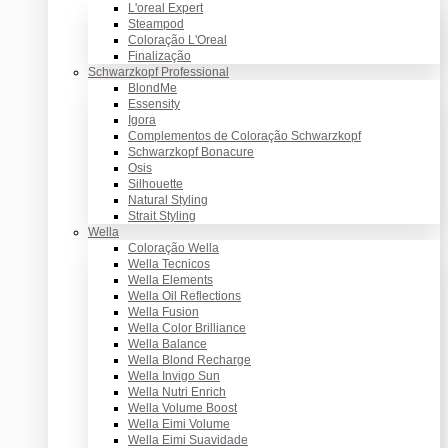
L'oreal Expert
Steampod
Coloração L'Oreal
Finalização
Schwarzkopf Professional
BlondMe
Essensity
Igora
Complementos de Coloração Schwarzkopf
Schwarzkopf Bonacure
Osis
Silhouette
Natural Styling
Strait Styling
Wella
Coloração Wella
Wella Tecnicos
Wella Elements
Wella Oil Reflections
Wella Fusion
Wella Color Brilliance
Wella Balance
Wella Blond Recharge
Wella Invigo Sun
Wella Nutri Enrich
Wella Volume Boost
Wella Eimi Volume
Wella Eimi Suavidade