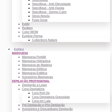
Specifique - Anti-Oleosidade
Specifique - Anti-Queda
Specifique - Dermo-Calm
Gloss Absolu
Fusio Dose
Evidy
Redken
Color WOW
Eugène Perma
Collections Nature
Estética
MARQUESA
Marquesa Portátil
Marquesa Hidraulica
Marquesa de Madeira
Marquesa Elétrica
Marquesa Estética
Acessórios Marquesas
DEPILAÇÃO PROFISSIONAL
Depilação a Laser
Cera Depilatória
Cera Roll On
Cera Depilatoria Granulada
Cera em Lata
Pré Depilação e Pós Depilação
Acessórios e Descartáveis Depilação