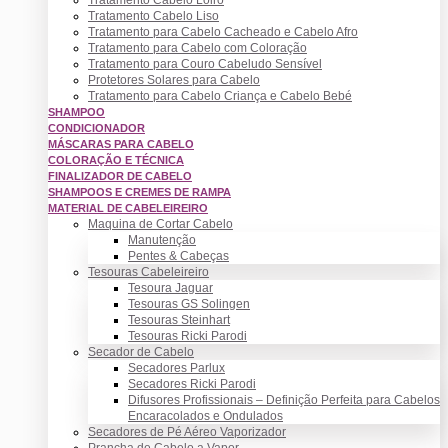
Tratamento Cabelo Liso
Tratamento para Cabelo Cacheado e Cabelo Afro
Tratamento para Cabelo com Coloração
Tratamento para Couro Cabeludo Sensível
Protetores Solares para Cabelo
Tratamento para Cabelo Criança e Cabelo Bebé
SHAMPOO
CONDICIONADOR
MÁSCARAS PARA CABELO
COLORAÇÃO E TÉCNICA
FINALIZADOR DE CABELO
SHAMPOOS E CREMES DE RAMPA
MATERIAL DE CABELEIREIRO
Maquina de Cortar Cabelo
Manutenção
Pentes & Cabeças
Tesouras Cabeleireiro
Tesoura Jaguar
Tesouras GS Solingen
Tesouras Steinhart
Tesouras Ricki Parodi
Secador de Cabelo
Secadores Parlux
Secadores Ricki Parodi
Difusores Profissionais – Definição Perfeita para Cabelos
Encaracolados e Ondulados
Secadores de Pé Aéreo Vaporizador
Prancha de Cabelo a Vapor