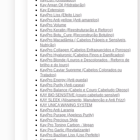
Kay Argan Oil (Hidratação)
Kay Extension
KayPro Liss (Efeito Liso)
KayPro Anti-yellow (Anti-amarelos)
KayPro Volume
KayPro Keratin (Reestruturação e Reforço)
KayPro Botu_Cure (Reconstrução Botulino)
KayPro Macadâmia ( Cabelos Frágeis e Sensíveis,
Nutrição)
KayPro Collagen (Cabelos Enfraquecidos e Porosos)
KayPro Hyaluronic (Cabelos Finos e Danificados)
KayPro Blonde (Louros e Descolorados - Reforço de
brilho e do louro)
KayPro Caviar Supreme (Cabelos Colorados ou
Tratados)
KayPro Energy (Anti-queda)
KayPro Purity (Anti-caspa)
KayPro Balance (Cabelo e Couro Cabeludo Oleoso)
KAY BIO SENSITIVE (couro cabeludo sensível)
KAY SLEEK (Alisamento, Manutenção e Anti Frizz)
KAY UNICA WANING SYSTEM
KayPro Anti-Laranja
KayPro Purage (Ageless Purity)
KayPro Precious Style
Kay Pro Toning Carbon - Vegan
Kay Pro Garlic (Revitalizante)
KayPro Bazilian Liss (Liso Perfeito)
Kayproxil