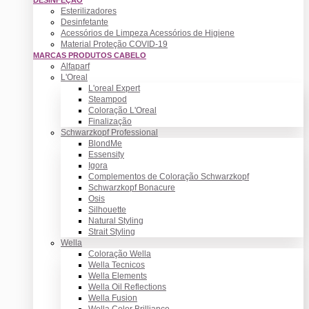
Esterilizadores
Desinfetante
Acessórios de Limpeza Acessórios de Higiene
Material Proteção COVID-19
MARCAS PRODUTOS CABELO
Alfaparf
L'Oreal
L'oreal Expert
Steampod
Coloração L'Oreal
Finalização
Schwarzkopf Professional
BlondMe
Essensity
Igora
Complementos de Coloração Schwarzkopf
Schwarzkopf Bonacure
Osis
Silhouette
Natural Styling
Strait Styling
Wella
Coloração Wella
Wella Tecnicos
Wella Elements
Wella Oil Reflections
Wella Fusion
Wella Color Brilliance