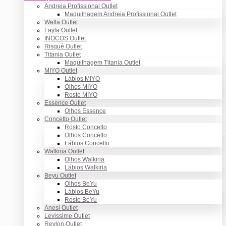
Andreia Profissional Outlet
Maquilhagem Andreia Profissional Outlet
Wella Outlet
Layla Outlet
INOCOS Outlet
Risqué Outlet
Titania Outlet
Maquilhagem Titania Outlet
MIYO Outlet
Lábios MIYO
Olhos MIYO
Rosto MIYO
Essence Outlet
Olhos Essence
Concetto Outlet
Rosto Concetto
Olhos Concetto
Lábios Concetto
Walkiria Outlet
Olhos Walkiria
Lábios Walkiria
Beyu Outlet
Olhos BeYu
Lábios BeYu
Rosto BeYu
Anesi Outlet
Levissime Outlet
Revlon Outlet