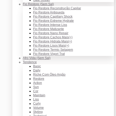
Fio Restore (Sem Sal)
Fio Restore Reconstrução Capilar
Fio Restore Antiqueda
Fio Restore Capillary Shock
Fio Restore Extreme Hydrate
Fio Restore Intense Liss
Fio Restore Matizante
Fio Restore Nano Repair
Fio Restore Cachos Mais(+)
Fio Restore Hidrata Mais(+)
Fio Restore Lisos Mais(+)
Fio Restore Termic Selagem
Fio Restore Vigori Trat
Afro Vida (Sem Sal)
Tendence
Basic
Daily
Riche Com Óleo Argão
Restore
Action
Sun
Cor
Maintain
Liss
Curly
Volume
Styling
Technical