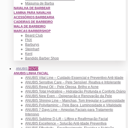
Máquina de Barba
NAVALHA DE BARBEAR
LAMINA PARA NAVALHA
ACESSÓRIOS BARBEARIA
CADEIRAS DE BARBEIRO
MALA DE BARBEIRO
MARCAS BARBERSHOP
Beard Club
FNX
Barburys
Steinhart
Kent
Bandido Barber Shop
NOVO
ANUBIS
ANUBIS LINHA FACIAL
ANUBIS Vital Line – Cuidado Essencial e Preventivo Anti-Idade
ANUBIS Sensitive Care – Pele Sensível, Reativa e Intolerante
ANUBIS Regul Oil – Pele Oleosa, Brilho e Acne
ANUBIS Total Hydrating – Hidratação Profunda e Conforto Diário
ANUBIS New Even – Oxigenação e Renovação da Pele
ANUBIS Shining Line – Manchas, Tom Irregular e Luminosidade
ANUBIS Polivitaminic – Pele Baça, Luminosidade e Vitalidade
ANUBIS 7 Days Line – Ampolas Faciais para Tratamento
Intensivo
ANUBIS Sublime D-Lift – Lifting e Reafirmação Facial
ANUBIS Excellence – Solução Anti-Idade Preventiva
ANUBIS Effectivity – Envelhecimento, Flacidez e Nutrição