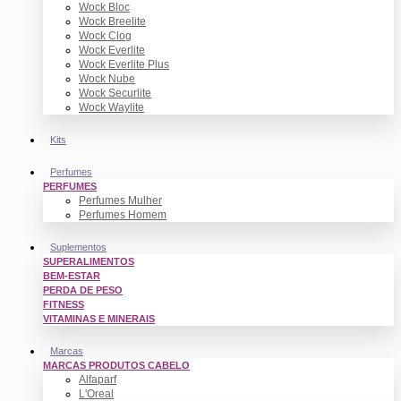
Wock Bloc
Wock Breelite
Wock Clog
Wock Everlite
Wock Everlite Plus
Wock Nube
Wock Securlite
Wock Waylite
Kits
Perfumes
PERFUMES
Perfumes Mulher
Perfumes Homem
Suplementos
SUPERALIMENTOS
BEM-ESTAR
PERDA DE PESO
FITNESS
VITAMINAS E MINERAIS
Marcas
MARCAS PRODUTOS CABELO
Alfaparf
L'Oreal