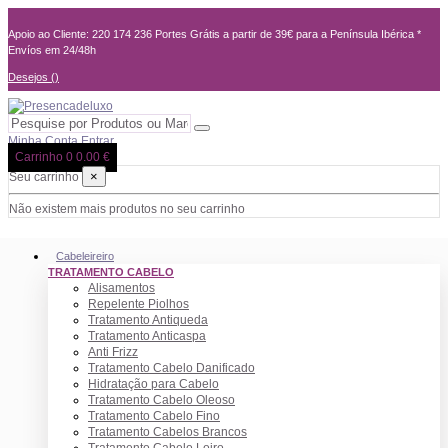
Apoio ao Cliente: 220 174 236
Portes Grátis a partir de 39€ para a Península Ibérica *
Envíos em 24/48h
Desejos (
)
Minha Conta
Entrar
Carrinho
0
0.00 €
×
Seu carrinho
Não existem mais produtos no seu carrinho
Cabeleireiro
TRATAMENTO CABELO
Alisamentos
Repelente Piolhos
Tratamento Antiqueda
Tratamento Anticaspa
Anti Frizz
Tratamento Cabelo Danificado
Hidratação para Cabelo
Tratamento Cabelo Oleoso
Tratamento Cabelo Fino
Tratamento Cabelos Brancos
Tratamento Cabelo Loiro