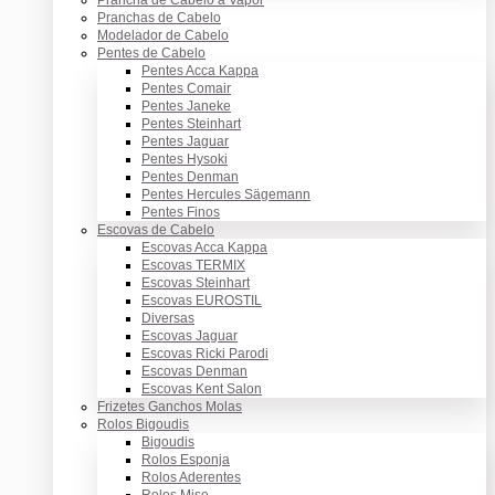
Pranchas de Cabelo
Modelador de Cabelo
Pentes de Cabelo
Pentes Acca Kappa
Pentes Comair
Pentes Janeke
Pentes Steinhart
Pentes Jaguar
Pentes Hysoki
Pentes Denman
Pentes Hercules Sägemann
Pentes Finos
Escovas de Cabelo
Escovas Acca Kappa
Escovas TERMIX
Escovas Steinhart
Escovas EUROSTIL
Diversas
Escovas Jaguar
Escovas Ricki Parodi
Escovas Denman
Escovas Kent Salon
Frizetes Ganchos Molas
Rolos Bigoudis
Bigoudis
Rolos Esponja
Rolos Aderentes
Rolos Mise