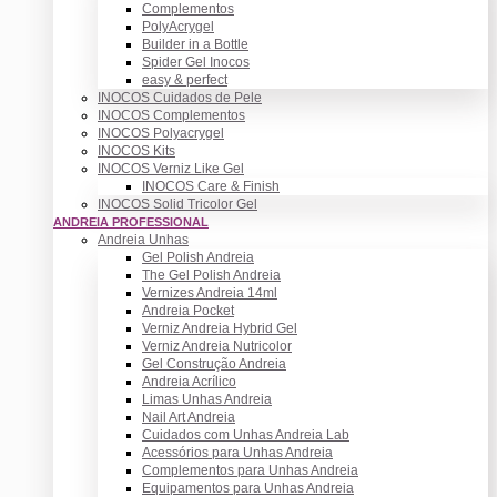
Complementos
PolyAcrygel
Builder in a Bottle
Spider Gel Inocos
easy & perfect
INOCOS Cuidados de Pele
INOCOS Complementos
INOCOS Polyacrygel
INOCOS Kits
INOCOS Verniz Like Gel
INOCOS Care & Finish
INOCOS Solid Tricolor Gel
ANDREIA PROFESSIONAL
Andreia Unhas
Gel Polish Andreia
The Gel Polish Andreia
Vernizes Andreia 14ml
Andreia Pocket
Verniz Andreia Hybrid Gel
Verniz Andreia Nutricolor
Gel Construção Andreia
Andreia Acrílico
Limas Unhas Andreia
Nail Art Andreia
Cuidados com Unhas Andreia Lab
Acessórios para Unhas Andreia
Complementos para Unhas Andreia
Equipamentos para Unhas Andreia