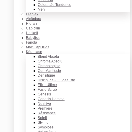
Coloração Tendence
Men
Olaplex
Alcântara
Hidran
Capicilin
Haskell
Babyliss
Fanola
Max Capi Kids
Kérastase
Blond Absolu
Chroma Absolu
Chronologiste
Curl Manifesto
Densifique
Discipline - Fluidealiste
Elixir Ultime
Fusio Scrub
Genesis
Genesis Homme
Nutritive
Première
Résistance
Soleil
Styling
Symbiose
Volumifique