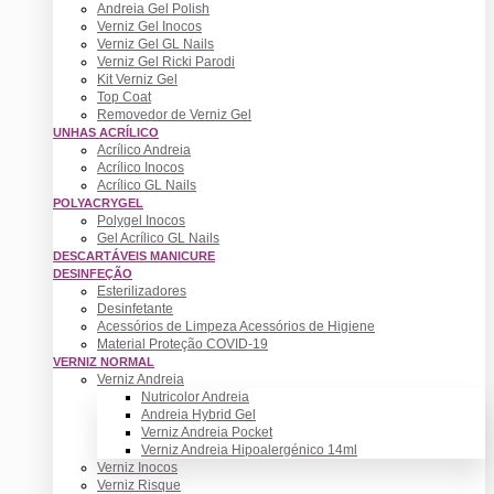
Andreia Gel Polish
Verniz Gel Inocos
Verniz Gel GL Nails
Verniz Gel Ricki Parodi
Kit Verniz Gel
Top Coat
Removedor de Verniz Gel
UNHAS ACRÍLICO
Acrílico Andreia
Acrílico Inocos
Acrílico GL Nails
POLYACRYGEL
Polygel Inocos
Gel Acrílico GL Nails
DESCARTÁVEIS MANICURE
DESINFEÇÃO
Esterilizadores
Desinfetante
Acessórios de Limpeza Acessórios de Higiene
Material Proteção COVID-19
VERNIZ NORMAL
Verniz Andreia
Nutricolor Andreia
Andreia Hybrid Gel
Verniz Andreia Pocket
Verniz Andreia Hipoalergénico 14ml
Verniz Inocos
Verniz Risque