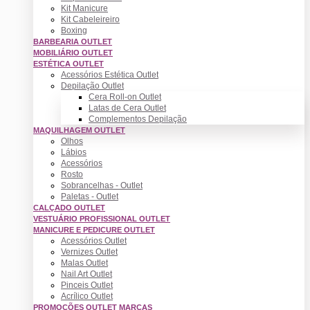
Kit Manicure
Kit Cabeleireiro
Boxing
BARBEARIA OUTLET
MOBILIÁRIO OUTLET
ESTÉTICA OUTLET
Acessórios Estética Outlet
Depilação Outlet
Cera Roll-on Outlet
Latas de Cera Outlet
Complementos Depilação
MAQUILHAGEM OUTLET
Olhos
Lábios
Acessórios
Rosto
Sobrancelhas - Outlet
Paletas - Outlet
CALÇADO OUTLET
VESTUÁRIO PROFISSIONAL OUTLET
MANICURE E PEDICURE OUTLET
Acessórios Outlet
Vernizes Outlet
Malas Outlet
Nail Art Outlet
Pinceis Outlet
Acrílico Outlet
PROMOÇÕES OUTLET MARCAS