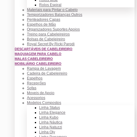
Rolos Espiral
Materiais para Pintar o Cabelo
Temporizadores Balanças Outros
Penteadores Capas
Espelhos de Mão
Organizadores Suportes Apoios
Treino para Cabeleireiros
Bolsas de Cabeleireiro
Royal Secret By Ricki Parodi
DESCARTÁVEIS DE CABELEIREIRO
MAQUIAGEM PARA CABELO
MALAS CABELEIREIRO
MOBILIÁRIO CABELEIREIRO
Rampa de Lavagem
Cadeira de Cabeleireiro
Espelhos
Recepções
Sofas
Moveis de Apoio
Acessorios
Modelos Compostos
Linha Status
Linha Elegance
Linha Kubo
Linha Náutica
Linha Natuzzi
Linha Oly
Linha Panamera