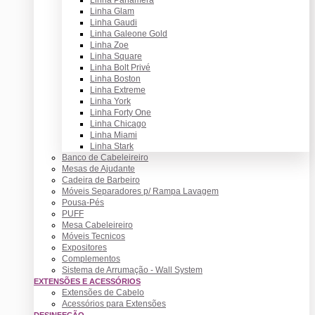
Linha Glam
Linha Gaudi
Linha Galeone Gold
Linha Zoe
Linha Square
Linha Bolt Privé
Linha Boston
Linha Extreme
Linha York
Linha Forty One
Linha Chicago
Linha Miami
Linha Stark
Banco de Cabeleireiro
Mesas de Ajudante
Cadeira de Barbeiro
Móveis Separadores p/ Rampa Lavagem
Pousa-Pés
PUFF
Mesa Cabeleireiro
Móveis Tecnicos
Expositores
Complementos
Sistema de Arrumação - Wall System
EXTENSÕES E ACESSÓRIOS
Extensões de Cabelo
Acessórios para Extensões
DESINFEÇÃO