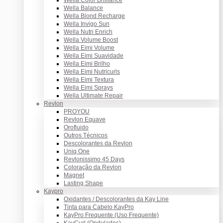
Wella Balance
Wella Blond Recharge
Wella Invigo Sun
Wella Nutri Enrich
Wella Volume Boost
Wella Eimi Volume
Wella Eimi Suavidade
Wella Eimi Brilho
Wella Eimi Nutricurls
Wella Eimi Textura
Wella Eimi Sprays
Wella Ultimate Repair
Revlon
PROYOU
Revlon Equave
Orofluido
Outros Técnicos
Descolorantes da Revlon
Uniq One
Revlonissimo 45 Days
Coloração da Revlon
Magnet
Lasting Shape
Kaypro
Oxidantes / Descolorantes da Kay Line
Tinta para Cabelo KayPro
KayPro Frequente (Uso Frequente)
KayCurl (Ondulados)