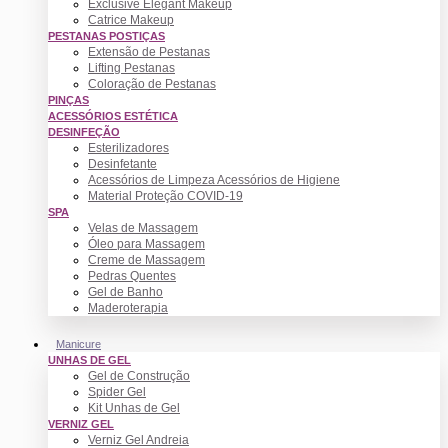
Exclusive Elegant Makeup
Catrice Makeup
PESTANAS POSTIÇAS
Extensão de Pestanas
Lifting Pestanas
Coloração de Pestanas
PINÇAS
ACESSÓRIOS ESTÉTICA
DESINFEÇÃO
Esterilizadores
Desinfetante
Acessórios de Limpeza Acessórios de Higiene
Material Proteção COVID-19
SPA
Velas de Massagem
Óleo para Massagem
Creme de Massagem
Pedras Quentes
Gel de Banho
Maderoterapia
Manicure
UNHAS DE GEL
Gel de Construção
Spider Gel
Kit Unhas de Gel
VERNIZ GEL
Verniz Gel Andreia