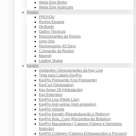
Wella Eimi Brilho
Wella Eimi Nutricurls
Revlon
PROYOU
Revlon Equave
Orofluido
Outros Técnicos
Descolorantes da Revlon
Uniq One
Revlonissimo 45 Days
Coloração da Revlon
Magnet
Lasting Shape
Kaypro
Oxidantes / Descolorantes da Kay Line
Tinta para Cabelo KayPro
KayPro Frequente (Uso Frequente)
KayCurl (Ondulados)
Kay Argan Oil (Hidratação)
Kay Extension
KayPro Liss (Efeito Liso)
KayPro Anti-yellow (Anti-amarelos)
KayPro Volume
KayPro Keratin (Reestruturação e Reforço)
KayPro Botu_Cure (Reconstrução Botulino)
KayPro Macadâmia ( Cabelos Frágeis e Sensíveis,
Nutrição)
KayPro Collagen (Cabelos Enfraquecidos e Porosos)