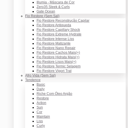
Illumia - Máscara de Cor
Zero35 Sleek & Curls
Gate Ocean
Fio Restore (Sem Sal)
Fio Restore Reconstrução Capilar
Fio Restore Antiqueda
Fio Restore Capillary Shock
Fio Restore Extreme Hydrate
Fio Restore Intense Liss
Fio Restore Matizante
Fio Restore Nano Repair
Fio Restore Cachos Mais(+)
Fio Restore Hidrata Mais(+)
Fio Restore Lisos Mais(+)
Fio Restore Termic Selagem
Fio Restore Vigori Trat
Afro Vida (Sem Sal)
Tendence
Basic
Daily
Riche Com Óleo Argão
Restore
Action
Sun
Cor
Maintain
Liss
Curly