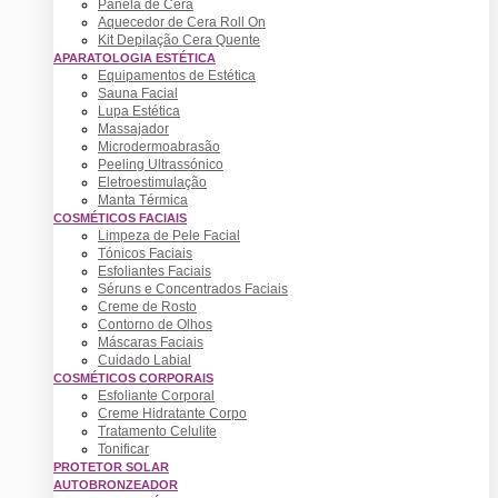
Panela de Cera
Aquecedor de Cera Roll On
Kit Depilação Cera Quente
APARATOLOGIA ESTÉTICA
Equipamentos de Estética
Sauna Facial
Lupa Estética
Massajador
Microdermoabrasão
Peeling Ultrassónico
Eletroestimulação
Manta Térmica
COSMÉTICOS FACIAIS
Limpeza de Pele Facial
Tónicos Faciais
Esfoliantes Faciais
Séruns e Concentrados Faciais
Creme de Rosto
Contorno de Olhos
Máscaras Faciais
Cuidado Labial
COSMÉTICOS CORPORAIS
Esfoliante Corporal
Creme Hidratante Corpo
Tratamento Celulite
Tonificar
PROTETOR SOLAR
AUTOBRONZEADOR