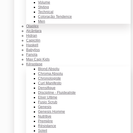
Volume
Styling
Technical
Coloração Tendence
Men
Olaplex
Alcântara
Hidran
Capicilin
Haskell
Babyliss
Fanola
Max Capi Kids
Kérastase
Blond Absolu
Chroma Absolu
Chronologiste
Curl Manifesto
Densifique
Discipline - Fluidealiste
Elixir Ultime
Fusio Scrub
Genesis
Genesis Homme
Nutritive
Première
Résistance
Soleil