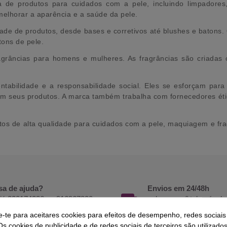
de produtos para cuidados com a pele, incluindo limpadores,
melhorar a aparência e a saúde da pele.
de de produtos, desde bases e corretivos até blushes e batons.
ons de pele.
grâncias para homens e mulheres. As fragrâncias são criadas c
bilidade e a responsabilidade social. Eles se esforçam para 
m seus produtos. A marca também trabalha com fornecedores étic
os de alta qualidade para cuidados com a pele, maquiagem e fra
sa de ajuda?
Envios em 24/48h
 já 220174236 ou 916967800
coloque o nº telemóvel
h às 18h.
melhor serviço de entre
e-te para aceitares cookies para efeitos de desempenho, redes sociais
Os cookies de publicidade e de redes sociais de terceiros são utilizado