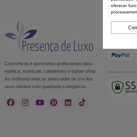
oferecer func
processament
Con
MÉT
Cosméticos e acessórios profissionais para
estética, manicure, cabeleireiro e barber shop.
As melhores marcas para cuidar de si e dos
seus clientes com qualidade e elegância.