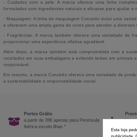
- Cuidados com a pele: A marca oferece uma linha completa 
formulados com ingredientes naturais e eficazes para ajudar a 
- Maquiagem: A linha de maquiagem Concetto inclui uma varieda
e oferecem uma ampla gama de cores para atender a diversos t
- Fragrâncias: A marca também oferece uma variedade de fra
proporcionar uma experiência olfativa agradável.
Além disso, a marca também está comprometida com a sustenta
reciclados em suas embalagens e evitando testes em animais e
responsável.
Em resumo, a marca Concetto oferece uma variedade de produt
a sustentabilidade e responsabilidade social.
Portes Grátis
Preci
a partir de 39€ apenas para Península
Ligue
Ibérica exceto Ilhas *
das 9
Esta loja ped
publicidade. 