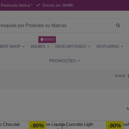
 Península Ibérica *
Envíos em 24/48h
NOVO
BER SHOP
ANUBIS
DESCARTÁVEIS
VESTUÁRIO
PROMOÇÕES
Início
M
-90%
-90%