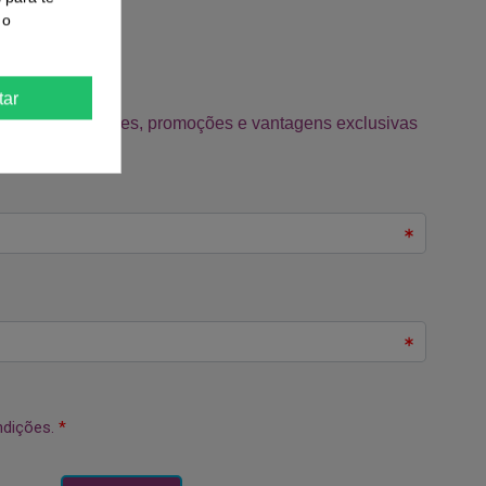
 o
tar