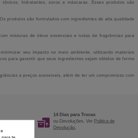
 tônicos, hidratantes, soros e máscaras. Esses produtos são
 Os produtos são formulados com ingredientes de alta qualidade
om misturas de óleos essenciais e notas de fragrâncias para
minimizar seu impacto no meio ambiente, utilizando materiais
os para garantir que seus ingredientes sejam obtidos de forma
grâncias a preços acessíveis, além de ter um compromisso com
14 Dias para Trocas
 para um
ou Devoluções. Ver
Politica de
ga.
Devolução
.
 e
s para te