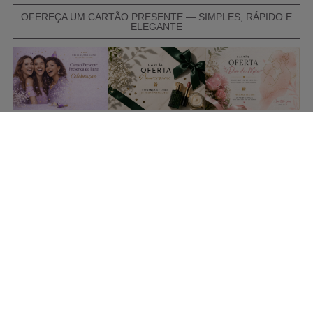
OFEREÇA UM CARTÃO PRESENTE — SIMPLES, RÁPIDO E
ELEGANTE
COMPRAR CARTÃO PRESENTE
PROMOÇÕES E REDUÇÕES
Todas as promoções e reduções de preço constantes na
nossa loja online são válidas de 01/06/2026 A 31/08/2026
INFORMAÇÕES
BLOG DE BELEZA