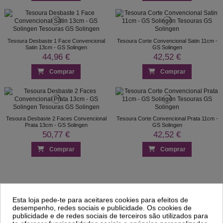
Tesoura Desbaste 1 Face Convencional
Tesoura Corte Convencional Satin 11cm -
Satin 13cm - GS Solingen
GS Solingen
44,96 €
42,52 €
Comprar
Comprar
Tesoura Desbaste 2 Faces Convencional
Tesoura Corte Convencional Prata 11cm -
Prata 13cm - GS Solingen
GS Solingen
50,77 €
42,52 €
Comprar
Comprar
Tesouras De Cabeleireiro GS Solingen
Esta loja pede-te para aceitares cookies para efeitos de
desempenho, redes sociais e publicidade. Os cookies de
publicidade e de redes sociais de terceiros são utilizados para
Tesouras rectas são as tesouras de cabeleireiro mais usadas