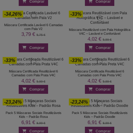
Comprar
Comprar
-34,26%
-33%
Máscara Certificada Lavável 6 Camadas
com Pala V2
Máscara Reutilizável com Pala Holográfica
3,79 €
V4C – Lavável e Confortável
5,75 €
4,02 €
5,99 €
Comprar
Comprar
-33%
-33%
Máscara Certificada Reutilizável 6
Máscara Certificada Reutilizável 6
Camadas com Pala Prata V4C
Camadas com Pala Preta V4C
4,02 €
4,02 €
5,99 €
5,99 €
Comprar
Comprar
-23,24%
-23,24%
Pack 5 Máscaras Sociais Reutilizáveis
Pack 5 Máscaras Sociais Reutilizáveis
Kids – Padrão Rosa
Kids – Padrão Doodle
6,91 €
6,91 €
8,99 €
8,99 €
Comprar
Comprar