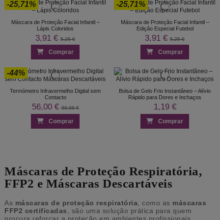
-25,71%
-25,71%
Máscara de Proteção Facial Infantil –
Máscara de Proteção Facial Infantil –
Lápis Coloridos
Edição Especial Futebol
3,91 €
3,91 €
5,25 €
5,25 €
Comprar
Comprar
-44%
Termómetro Infravermelho Digital sem
Bolsa de Gelo Frio Instantâneo – Alívio
Contacto
Rápido para Dores e Inchaços
56,00 €
1,19 €
99,99 €
Comprar
Comprar
Máscaras de Proteção Respiratória,
FFP2 e Máscaras Descartáveis
As
máscaras de proteção respiratória
, como as
máscaras
FFP2 certificadas
, são uma solução prática para quem
procura reforçar a proteção em ambientes profissionais,