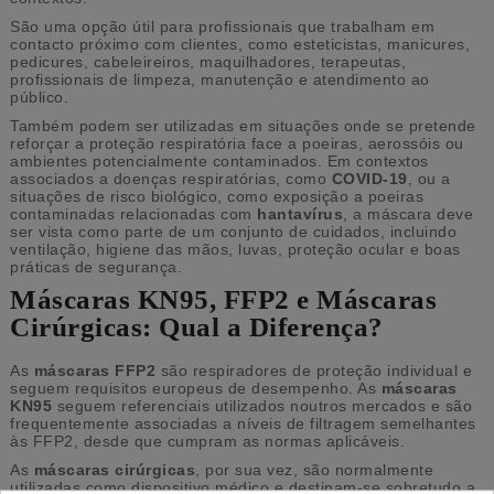
São uma opção útil para profissionais que trabalham em
contacto próximo com clientes, como esteticistas, manicures,
pedicures, cabeleireiros, maquilhadores, terapeutas,
profissionais de limpeza, manutenção e atendimento ao
público.
Também podem ser utilizadas em situações onde se pretende
reforçar a proteção respiratória face a poeiras, aerossóis ou
ambientes potencialmente contaminados. Em contextos
associados a doenças respiratórias, como
COVID-19
, ou a
situações de risco biológico, como exposição a poeiras
contaminadas relacionadas com
hantavírus
, a máscara deve
ser vista como parte de um conjunto de cuidados, incluindo
ventilação, higiene das mãos, luvas, proteção ocular e boas
práticas de segurança.
Máscaras KN95, FFP2 e Máscaras
Cirúrgicas: Qual a Diferença?
As
máscaras FFP2
são respiradores de proteção individual e
seguem requisitos europeus de desempenho. As
máscaras
KN95
seguem referenciais utilizados noutros mercados e são
frequentemente associadas a níveis de filtragem semelhantes
às FFP2, desde que cumpram as normas aplicáveis.
As
máscaras cirúrgicas
, por sua vez, são normalmente
utilizadas como dispositivo médico e destinam-se sobretudo a