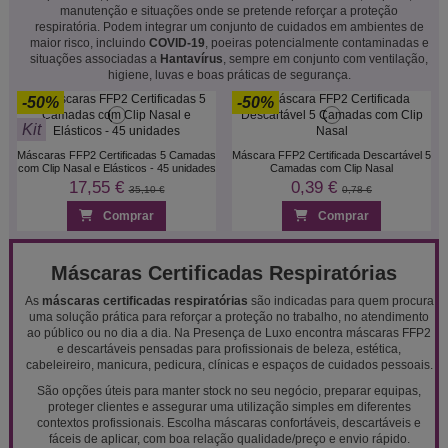
manutenção e situações onde se pretende reforçar a proteção
respiratória. Podem integrar um conjunto de cuidados em ambientes de
maior risco, incluindo
COVID-19
, poeiras potencialmente contaminadas e
situações associadas a
Hantavírus
, sempre em conjunto com ventilação,
higiene, luvas e boas práticas de segurança.
-50%
-50%
Kit
Máscaras FFP2 Certificadas 5 Camadas
Máscara FFP2 Certificada Descartável 5
com Clip Nasal e Elásticos - 45 unidades
Camadas com Clip Nasal
17,55 €
0,39 €
35,10 €
0,78 €
Comprar
Comprar
Máscaras Certificadas Respiratórias
As
máscaras certificadas respiratórias
são indicadas para quem procura
uma solução prática para reforçar a proteção no trabalho, no atendimento
ao público ou no dia a dia. Na Presença de Luxo encontra máscaras FFP2
e descartáveis pensadas para profissionais de beleza, estética,
cabeleireiro, manicura, pedicura, clínicas e espaços de cuidados pessoais.
São opções úteis para manter stock no seu negócio, preparar equipas,
proteger clientes e assegurar uma utilização simples em diferentes
contextos profissionais. Escolha máscaras confortáveis, descartáveis e
fáceis de aplicar, com boa relação qualidade/preço e envio rápido.