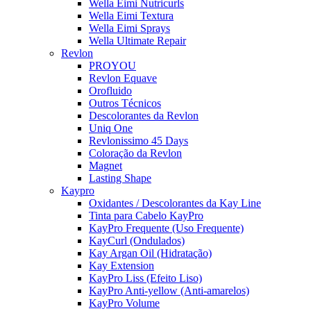
Wella Eimi Nutricurls
Wella Eimi Textura
Wella Eimi Sprays
Wella Ultimate Repair
Revlon
PROYOU
Revlon Equave
Orofluido
Outros Técnicos
Descolorantes da Revlon
Uniq One
Revlonissimo 45 Days
Coloração da Revlon
Magnet
Lasting Shape
Kaypro
Oxidantes / Descolorantes da Kay Line
Tinta para Cabelo KayPro
KayPro Frequente (Uso Frequente)
KayCurl (Ondulados)
Kay Argan Oil (Hidratação)
Kay Extension
KayPro Liss (Efeito Liso)
KayPro Anti-yellow (Anti-amarelos)
KayPro Volume