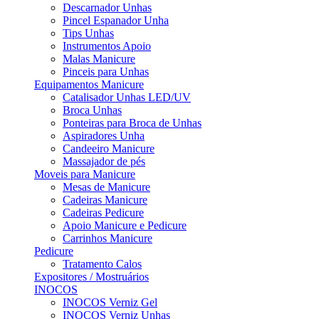
Descarnador Unhas
Pincel Espanador Unha
Tips Unhas
Instrumentos Apoio
Malas Manicure
Pinceis para Unhas
Equipamentos Manicure
Catalisador Unhas LED/UV
Broca Unhas
Ponteiras para Broca de Unhas
Aspiradores Unha
Candeeiro Manicure
Massajador de pés
Moveis para Manicure
Mesas de Manicure
Cadeiras Manicure
Cadeiras Pedicure
Apoio Manicure e Pedicure
Carrinhos Manicure
Pedicure
Tratamento Calos
Expositores / Mostruários
INOCOS
INOCOS Verniz Gel
INOCOS Verniz Unhas