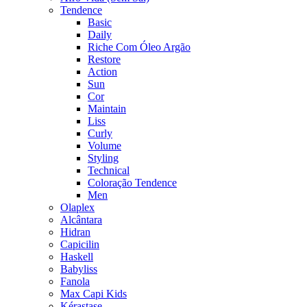
Tendence
Basic
Daily
Riche Com Óleo Argão
Restore
Action
Sun
Cor
Maintain
Liss
Curly
Volume
Styling
Technical
Coloração Tendence
Men
Olaplex
Alcântara
Hidran
Capicilin
Haskell
Babyliss
Fanola
Max Capi Kids
Kérastase