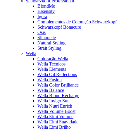
Schwarzkopf Professional
BlondMe
Essensity
Igora
Complementos de Coloração Schwarzkopf
Schwarzkopf Bonacure
Osis
Silhouette
Natural Styling
Strait Styling
Wella
Coloração Wella
Wella Tecnicos
Wella Elements
Wella Oil Reflections
Wella Fusion
Wella Color Brilliance
Wella Balance
Wella Blond Recharge
Wella Invigo Sun
Wella Nutri Enrich
Wella Volume Boost
Wella Eimi Volume
Wella Eimi Suavidade
Wella Eimi Brilho