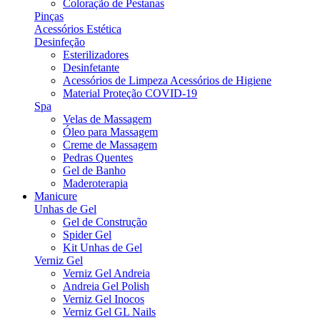
Coloração de Pestanas
Pinças
Acessórios Estética
Desinfeção
Esterilizadores
Desinfetante
Acessórios de Limpeza Acessórios de Higiene
Material Proteção COVID-19
Spa
Velas de Massagem
Óleo para Massagem
Creme de Massagem
Pedras Quentes
Gel de Banho
Maderoterapia
Manicure
Unhas de Gel
Gel de Construção
Spider Gel
Kit Unhas de Gel
Verniz Gel
Verniz Gel Andreia
Andreia Gel Polish
Verniz Gel Inocos
Verniz Gel GL Nails