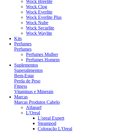
Wock Breelite
Wock Clog
Wock Everlite
Wock Everlite Plus
Wock Nube
Wock Securlite
Wock Waylite
Kits
Perfumes
Perfumes
Perfumes Mulher
Perfumes Homem
Suplementos
Superalimentos
Bem-Estar
Perda de Peso
Fitness
Vitaminas e Minerais
Marcas
Marcas Produtos Cabelo
Alfaparf
L'Oreal
L'oreal Expert
Steampod
Coloração L'Oreal