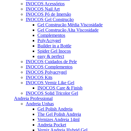
INOCOS Acessórios
INOCOS Nail Art
INOCOS Pó de Imersão
INOCOS Gel Construção
Gel Construção Média Viscosidade
Gel Construção Alta Viscosidade
Complementos
PolyAcrygel
Builder in a Bottle
Spider Gel Inocos
easy & perfect
INOCOS Cuidados de Pele
INOCOS Complementos
INOCOS Polyacrygel
INOCOS Kits
INOCOS Verniz Like Gel
INOCOS Care & Finish
INOCOS Solid Tricolor Gel
Andreia Professional
Andreia Unhas
Gel Polish Andreia
The Gel Polish Andreia
Vernizes Andreia 14ml
Andreia Pocket
Verniz Andreia Hybrid Gel