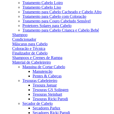
Tratamento Cabelo Loiro
Tratamento Cabelo Liso
Tratamento para Cabelo Cacheado e Cabelo Afro
Tratamento para Cabelo com Coloração
Tratamento para Couro Cabeludo Sensível
Protetores Solares para Cabelo
Tratamento para Cabelo Criança e Cabelo Bebé
Shampoo
Condicionador
Máscaras para Cabelo
Coloração e Técnica
Finalizador de Cabelo
Shampoos e Cremes de Rampa
Material de Cabeleireiro
Maquina de Cortar Cabelo
Manutenção
Pentes & Cabeças
Tesouras Cabeleireiro
Tesoura Jaguar
Tesouras GS Solingen
Tesouras Steinhart
Tesouras Ricki Parodi
Secador de Cabelo
Secadores Parlux
Secadores Ricki Parodi