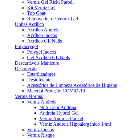
Verniz Gel Ricki Parodi
Kit Verniz Gel
Top Coat
Removedor de Verniz Gel
Unhas Acrílico
Acrílico Andreia
Acrílico Inocos
Acrílico GL Nails
Polyacrygel
Polygel Inocos
Gel Acrílico GL Nails
Descartáveis Manicure
Desinfeção
Esterilizadores
Desinfetante
Acessórios de Limpeza Acessórios de Higiene
Material Proteção COVID-19
Verniz Normal
Verniz Andreia
Nutricolor Andreia
Andreia Hybrid Gel
Verniz Andreia Pocket
Verniz Andreia Hipoalergénico 14ml
Verniz Inocos
Verniz Risque