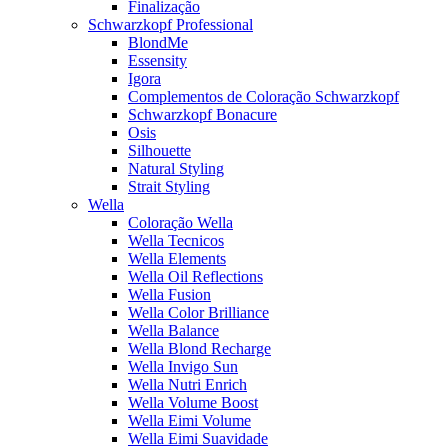
Finalização
Schwarzkopf Professional
BlondMe
Essensity
Igora
Complementos de Coloração Schwarzkopf
Schwarzkopf Bonacure
Osis
Silhouette
Natural Styling
Strait Styling
Wella
Coloração Wella
Wella Tecnicos
Wella Elements
Wella Oil Reflections
Wella Fusion
Wella Color Brilliance
Wella Balance
Wella Blond Recharge
Wella Invigo Sun
Wella Nutri Enrich
Wella Volume Boost
Wella Eimi Volume
Wella Eimi Suavidade