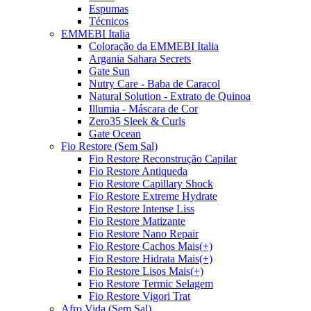
Espumas
Técnicos
EMMEBI Italia
Coloração da EMMEBI Italia
Argania Sahara Secrets
Gate Sun
Nutry Care - Baba de Caracol
Natural Solution - Extrato de Quinoa
Illumia - Máscara de Cor
Zero35 Sleek & Curls
Gate Ocean
Fio Restore (Sem Sal)
Fio Restore Reconstrução Capilar
Fio Restore Antiqueda
Fio Restore Capillary Shock
Fio Restore Extreme Hydrate
Fio Restore Intense Liss
Fio Restore Matizante
Fio Restore Nano Repair
Fio Restore Cachos Mais(+)
Fio Restore Hidrata Mais(+)
Fio Restore Lisos Mais(+)
Fio Restore Termic Selagem
Fio Restore Vigori Trat
Afro Vida (Sem Sal)