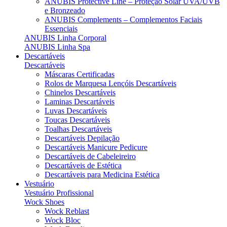
ANUBIS Protective Line – Proteção Solar UVA/UVB
e Bronzeado
ANUBIS Complements – Complementos Faciais
Essenciais
ANUBIS Linha Corporal
ANUBIS Linha Spa
Descartáveis
Descartáveis
Máscaras Certificadas
Rolos de Marquesa Lençóis Descartáveis
Chinelos Descartáveis
Laminas Descartáveis
Luvas Descartáveis
Toucas Descartáveis
Toalhas Descartáveis
Descartáveis Depilação
Descartáveis Manicure Pedicure
Descartáveis de Cabeleireiro
Descartáveis de Estética
Descartáveis para Medicina Estética
Vestuário
Vestuário Profissional
Wock Shoes
Wock Reblast
Wock Bloc