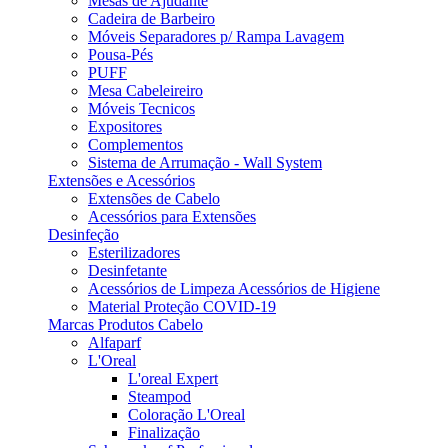
Mesas de Ajudante
Cadeira de Barbeiro
Móveis Separadores p/ Rampa Lavagem
Pousa-Pés
PUFF
Mesa Cabeleireiro
Móveis Tecnicos
Expositores
Complementos
Sistema de Arrumação - Wall System
Extensões e Acessórios
Extensões de Cabelo
Acessórios para Extensões
Desinfeção
Esterilizadores
Desinfetante
Acessórios de Limpeza Acessórios de Higiene
Material Proteção COVID-19
Marcas Produtos Cabelo
Alfaparf
L'Oreal
L'oreal Expert
Steampod
Coloração L'Oreal
Finalização