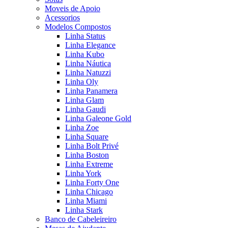
Moveis de Apoio
Acessorios
Modelos Compostos
Linha Status
Linha Elegance
Linha Kubo
Linha Náutica
Linha Natuzzi
Linha Oly
Linha Panamera
Linha Glam
Linha Gaudi
Linha Galeone Gold
Linha Zoe
Linha Square
Linha Bolt Privé
Linha Boston
Linha Extreme
Linha York
Linha Forty One
Linha Chicago
Linha Miami
Linha Stark
Banco de Cabeleireiro