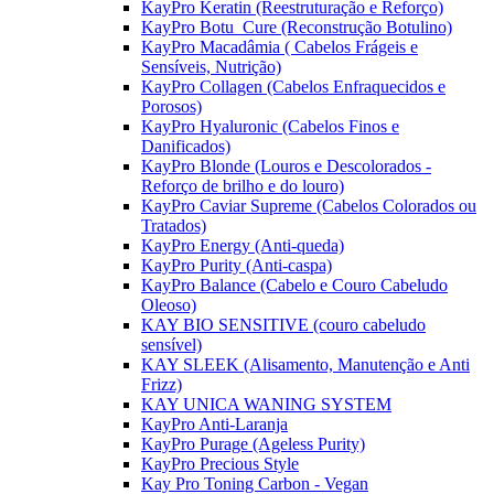
KayPro Keratin (Reestruturação e Reforço)
KayPro Botu_Cure (Reconstrução Botulino)
KayPro Macadâmia ( Cabelos Frágeis e
Sensíveis, Nutrição)
KayPro Collagen (Cabelos Enfraquecidos e
Porosos)
KayPro Hyaluronic (Cabelos Finos e
Danificados)
KayPro Blonde (Louros e Descolorados -
Reforço de brilho e do louro)
KayPro Caviar Supreme (Cabelos Colorados ou
Tratados)
KayPro Energy (Anti-queda)
KayPro Purity (Anti-caspa)
KayPro Balance (Cabelo e Couro Cabeludo
Oleoso)
KAY BIO SENSITIVE (couro cabeludo
sensível)
KAY SLEEK (Alisamento, Manutenção e Anti
Frizz)
KAY UNICA WANING SYSTEM
KayPro Anti-Laranja
KayPro Purage (Ageless Purity)
KayPro Precious Style
Kay Pro Toning Carbon - Vegan