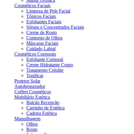
Manta Térmica
Cosméticos Faciais
Limpeza de Pele Facial
Tónicos Faciais
Esfoliantes Faciais
Séruns e Concentrados Faciais
Creme de Rosto
Contorno de Olhos
Máscaras Faciais
Cuidado Labial
Cosméticos Corporais
Esfoliante Corporal
Creme Hidratante Corpo
Tratamento Celulite
Tonificar
Protetor Solar
Autobronzeador
Coffret Cosméticos
Mobiliário Estética
Balcão Recepção
Carrinho de Estética
Cadeira Estética
Maquilhagem
Olhos
Rosto