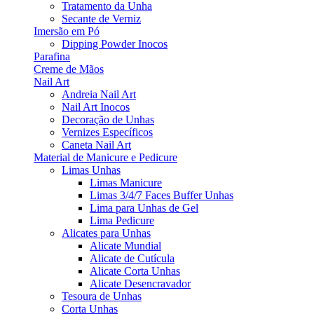
Tratamento da Unha
Secante de Verniz
Imersão em Pó
Dipping Powder Inocos
Parafina
Creme de Mãos
Nail Art
Andreia Nail Art
Nail Art Inocos
Decoração de Unhas
Vernizes Específicos
Caneta Nail Art
Material de Manicure e Pedicure
Limas Unhas
Limas Manicure
Limas 3/4/7 Faces Buffer Unhas
Lima para Unhas de Gel
Lima Pedicure
Alicates para Unhas
Alicate Mundial
Alicate de Cutícula
Alicate Corta Unhas
Alicate Desencravador
Tesoura de Unhas
Corta Unhas