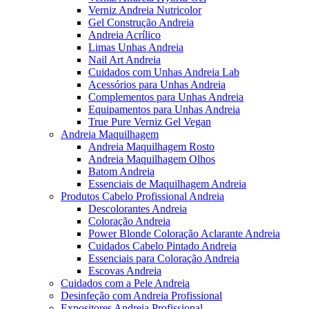
Verniz Andreia Nutricolor
Gel Construção Andreia
Andreia Acrílico
Limas Unhas Andreia
Nail Art Andreia
Cuidados com Unhas Andreia Lab
Acessórios para Unhas Andreia
Complementos para Unhas Andreia
Equipamentos para Unhas Andreia
True Pure Verniz Gel Vegan
Andreia Maquilhagem
Andreia Maquilhagem Rosto
Andreia Maquilhagem Olhos
Batom Andreia
Essenciais de Maquilhagem Andreia
Produtos Cabelo Profissional Andreia
Descolorantes Andreia
Coloração Andreia
Power Blonde Coloração Aclarante Andreia
Cuidados Cabelo Pintado Andreia
Essenciais para Coloração Andreia
Escovas Andreia
Cuidados com a Pele Andreia
Desinfeção com Andreia Profissional
Expositores Andreia Profissional