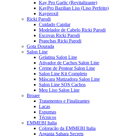
Kay Pro Garlic (Revitalizante)
KayPro Bazilian Liss (Liso Perfeito)
Kayproxil
Ricki Parodi
Cuidado Capilar
Modelador de Cabelo Ricki Parodi
Escovas Ricki Parodi
Pranchas Ricki Parodi
Gota Dourada
Salon Line
Gelatina Salon Line
Ativador de Cachos Salon Line
Creme de Pentear Salon Line
Salon Line Kit Completo
Máscara Matizadora Salon Line
Salon Line SOS Cachos
Meu Liso Salon Line
Broaer
Tratamentos e Finalizantes
Lacas
Espumas
Técnicos
EMMEBI Italia
Coloração da EMMEBI Italia
Argania Sahara Secrets