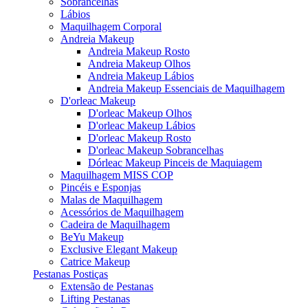
Sobrancelhas
Lábios
Maquilhagem Corporal
Andreia Makeup
Andreia Makeup Rosto
Andreia Makeup Olhos
Andreia Makeup Lábios
Andreia Makeup Essenciais de Maquilhagem
D'orleac Makeup
D'orleac Makeup Olhos
D'orleac Makeup Lábios
D'orleac Makeup Rosto
D'orleac Makeup Sobrancelhas
Dórleac Makeup Pinceis de Maquiagem
Maquilhagem MISS COP
Pincéis e Esponjas
Malas de Maquilhagem
Acessórios de Maquilhagem
Cadeira de Maquilhagem
BeYu Makeup
Exclusive Elegant Makeup
Catrice Makeup
Pestanas Postiças
Extensão de Pestanas
Lifting Pestanas