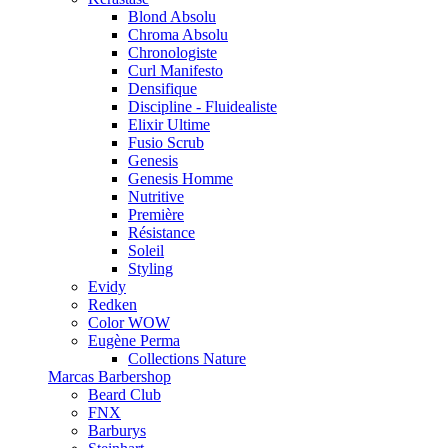
Blond Absolu
Chroma Absolu
Chronologiste
Curl Manifesto
Densifique
Discipline - Fluidealiste
Elixir Ultime
Fusio Scrub
Genesis
Genesis Homme
Nutritive
Première
Résistance
Soleil
Styling
Evidy
Redken
Color WOW
Eugène Perma
Collections Nature
Marcas Barbershop
Beard Club
FNX
Barburys