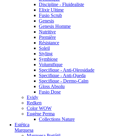
Discipline - Fluidealiste
Elixir Ultime
Fusio Scrub
Genesis
Genesis Homme
Nutritive
Première
Résistance
Soleil
Styling
Symbiose
Volumifique
Specifique - Anti-Oleosidade
Specifique - Anti-Queda
Specifique - Dermo-Calm
Gloss Absolu
Fusio Dose
Evidy
Redken
Color WOW
Eugène Perma
Collections Nature
Estética
Marquesa
Marquesa Portátil