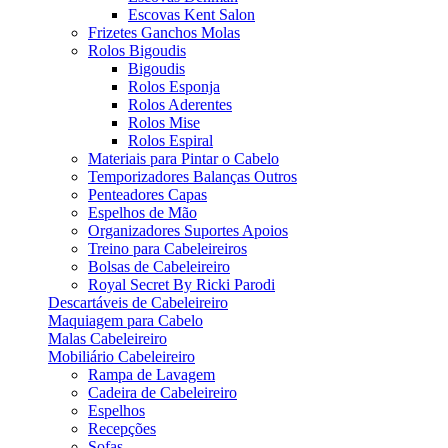
Escovas Kent Salon
Frizetes Ganchos Molas
Rolos Bigoudis
Bigoudis
Rolos Esponja
Rolos Aderentes
Rolos Mise
Rolos Espiral
Materiais para Pintar o Cabelo
Temporizadores Balanças Outros
Penteadores Capas
Espelhos de Mão
Organizadores Suportes Apoios
Treino para Cabeleireiros
Bolsas de Cabeleireiro
Royal Secret By Ricki Parodi
Descartáveis de Cabeleireiro
Maquiagem para Cabelo
Malas Cabeleireiro
Mobiliário Cabeleireiro
Rampa de Lavagem
Cadeira de Cabeleireiro
Espelhos
Recepções
Sofas