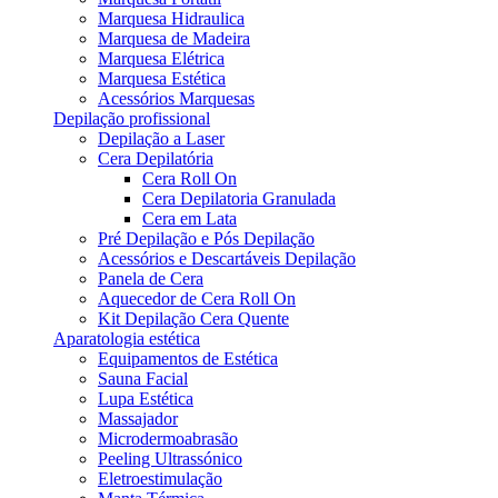
Marquesa Hidraulica
Marquesa de Madeira
Marquesa Elétrica
Marquesa Estética
Acessórios Marquesas
Depilação profissional
Depilação a Laser
Cera Depilatória
Cera Roll On
Cera Depilatoria Granulada
Cera em Lata
Pré Depilação e Pós Depilação
Acessórios e Descartáveis Depilação
Panela de Cera
Aquecedor de Cera Roll On
Kit Depilação Cera Quente
Aparatologia estética
Equipamentos de Estética
Sauna Facial
Lupa Estética
Massajador
Microdermoabrasão
Peeling Ultrassónico
Eletroestimulação