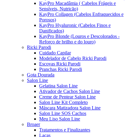
KayPro Macadâmia ( Cabelos Frágeis e
Sensíveis, Nutrição)
KayPro Collagen (Cabelos Enfraquecidos e
Porosos)
KayPro Hyaluronic (Cabelos Finos e
Danificados)
KayPro Blonde (Louros e Descolorados -
Reforço de brilho e do louro)
Ricki Parodi
Cuidado Capilar
Modelador de Cabelo Ricki Parodi
Escovas Ricki Parodi
Pranchas Ricki Parodi
Gota Dourada
Salon Line
Gelatina Salon Line
Ativador de Cachos Salon Line
Creme de Pentear Salon Line
Salon Line Kit Completo
Máscara Matizadora Salon Line
Salon Line SOS Cachos
Meu Liso Salon Line
Broaer
Tratamentos e Finalizantes
Lacas