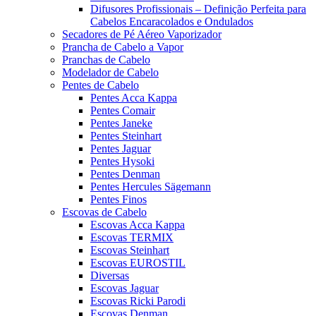
Difusores Profissionais – Definição Perfeita para
Cabelos Encaracolados e Ondulados
Secadores de Pé Aéreo Vaporizador
Prancha de Cabelo a Vapor
Pranchas de Cabelo
Modelador de Cabelo
Pentes de Cabelo
Pentes Acca Kappa
Pentes Comair
Pentes Janeke
Pentes Steinhart
Pentes Jaguar
Pentes Hysoki
Pentes Denman
Pentes Hercules Sägemann
Pentes Finos
Escovas de Cabelo
Escovas Acca Kappa
Escovas TERMIX
Escovas Steinhart
Escovas EUROSTIL
Diversas
Escovas Jaguar
Escovas Ricki Parodi
Escovas Denman