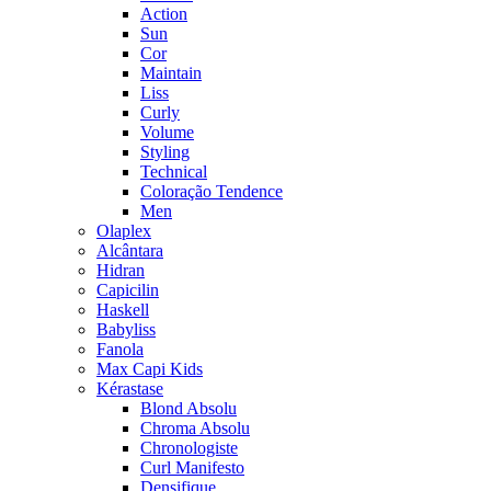
Action
Sun
Cor
Maintain
Liss
Curly
Volume
Styling
Technical
Coloração Tendence
Men
Olaplex
Alcântara
Hidran
Capicilin
Haskell
Babyliss
Fanola
Max Capi Kids
Kérastase
Blond Absolu
Chroma Absolu
Chronologiste
Curl Manifesto
Densifique