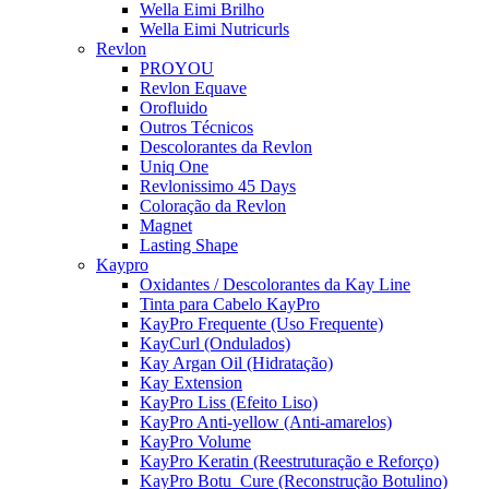
Wella Eimi Brilho
Wella Eimi Nutricurls
Revlon
PROYOU
Revlon Equave
Orofluido
Outros Técnicos
Descolorantes da Revlon
Uniq One
Revlonissimo 45 Days
Coloração da Revlon
Magnet
Lasting Shape
Kaypro
Oxidantes / Descolorantes da Kay Line
Tinta para Cabelo KayPro
KayPro Frequente (Uso Frequente)
KayCurl (Ondulados)
Kay Argan Oil (Hidratação)
Kay Extension
KayPro Liss (Efeito Liso)
KayPro Anti-yellow (Anti-amarelos)
KayPro Volume
KayPro Keratin (Reestruturação e Reforço)
KayPro Botu_Cure (Reconstrução Botulino)