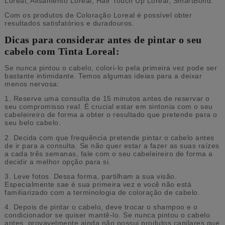
Loreal, Alisamento Loreal, Hair Touch Up Loreal, SmartBond.
Com os produtos de Coloração Loreal é possível obter
resultados satisfatórios e duradouros.
Dicas para considerar antes de pintar o seu
cabelo com Tinta Loreal:
Se nunca pintou o cabelo, colori-lo pela primeira vez pode ser
bastante intimidante. Temos algumas ideias para a deixar
menos nervosa:
1. Reserve uma consulta de 15 minutos antes de reservar o
seu compromisso real. É crucial estar em sintonia com o seu
cabeleireiro de forma a obter o resultado que pretende para o
seu belo cabelo.
2. Decida com que frequência pretende pintar o cabelo antes
de ir para a consulta. Se não quer estar a fazer as suas raízes
a cada três semanas, fale com o seu cabeleireiro de forma a
decidir a melhor opção para si.
3. Leve fotos. Dessa forma, partilham a sua visão.
Especialmente sae é sua primeira vez e você não está
familiarizado com a terminologia de coloração de cabelo.
4. Depois de pintar o cabelo, deve trocar o shampoo e o
condicionador se quiser mantê-lo. Se nunca pintou o cabelo
antes, provavelmente ainda não possui produtos capilares que