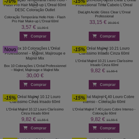
-70%
-15%
DiaLight Acidic Gloss Clear L'Oreal
Professional
Coloração Temporária Hello Holo - Flash
33,15 €
Pro Hair Make-up L'Oreal 60ml
39,00 €
3,57 €
11,90 €
Comprar
Comprar
Novo
-15%
L'Oréal Majirel 10.21 Louro Claríssimo
Irisado Cinza 60ml
Box 10 Colorações L'Oréal Professionnel
9,82 €
– Majirel, Majirouge e Majirel Mix
11,55 €
30,00 €
Comprar
Comprar
-15%
-15%
L'Oréal Majirel 10.12 Louro Claríssimo
L'Oréal Majirel 7.40 Louro Cobre Intenso -
Cinza Irisado 60ml
Coloração 60ml
9,82 €
9,82 €
11,55 €
11,55 €
Comprar
Comprar