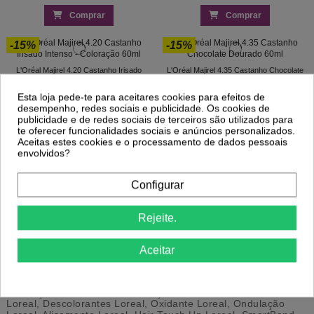
Comprar
Comprar
-15%
-15%
L'Oréal Majirel 4.20 Castanho Irisado
L'Oréal Majirel 4.35 Castanho Chocolate
Intenso - Coloração 60ml
Dourado 60ml
9,82 €
9,82 €
11,55 €
11,55 €
Esta loja pede-te para aceitares cookies para efeitos de
desempenho, redes sociais e publicidade. Os cookies de
Comprar
Comprar
publicidade e de redes sociais de terceiros são utilizados para
te oferecer funcionalidades sociais e anúncios personalizados.
Aceitas estes cookies e o processamento de dados pessoais
envolvidos?
1
2
3
…
17
Configurar
Coloração L'Oreal | Coloração e
Rejeite.
Forma L'Oreal
Comprar
Coloração Loreal para Cabelo Pintado. Tinta Cabelo
Aceitar
LOreal, as cores super vibrantes para resultados suaves e
brilhantes. Envio 24/48h de Loreal Coloração.
Conheça a nossa Gama Coloração Loreal: Tintas Cabelo
Loreal, Descolorantes Loreal, Oxidante Loreal, Ondulação