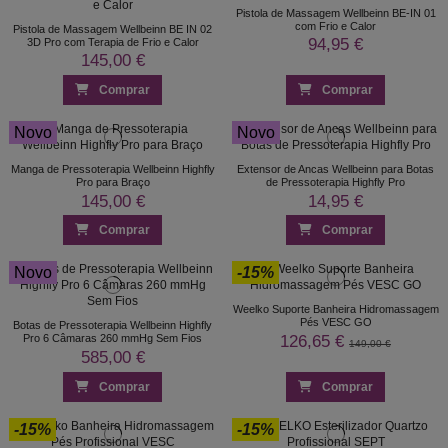
Pistola de Massagem Wellbeinn BE-IN 01
com Frio e Calor
Pistola de Massagem Wellbeinn BE IN 02
94,95 €
3D Pro com Terapia de Frio e Calor
145,00 €
Comprar
Comprar
Novo
Novo
Manga de Pressoterapia Wellbeinn Highfly
Extensor de Ancas Wellbeinn para Botas
Pro para Braço
de Pressoterapia Highfly Pro
145,00 €
14,95 €
Comprar
Comprar
Novo
-15%
Weelko Suporte Banheira Hidromassagem
Pés VESC GO
Botas de Pressoterapia Wellbeinn Highfly
126,65 €
Pro 6 Câmaras 260 mmHg Sem Fios
149,00 €
585,00 €
Comprar
Comprar
-15%
-15%