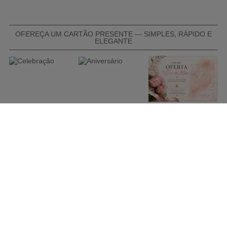
OFEREÇA UM CARTÃO PRESENTE — SIMPLES, RÁPIDO E
ELEGANTE
COMPRAR CARTÃO PRESENTE
PROMOÇÕES E REDUÇÕES
Todas as promoções e reduções de preço constantes na
nossa loja online são válidas de 01/06/2026 A 31/08/2026
INFORMAÇÕES