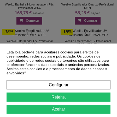
Weelko Banheira Hidromassagem Pés
Weelko Esterilizador Quartzo Profissional
Profissional VESC
SEPT
165,75 €
55,25 €
195,00 €
65,00 €
Comprar
Comprar
-15%
-15%
Weelko Esterilizador UV Profissional
Weelko Esterilizador UV Profissional
WIPEX 12L
MULTI WARMEX
55,25 €
106,25 €
65,00 €
125,00 €
Esta loja pede-te para aceitares cookies para efeitos de
desempenho, redes sociais e publicidade. Os cookies de
Comprar
Comprar
publicidade e de redes sociais de terceiros são utilizados para
te oferecer funcionalidades sociais e anúncios personalizados.
-15%
-15%
Aceitas estes cookies e o processamento de dados pessoais
envolvidos?
Weelko Aquecedor de Toalhas Profissional
UVEX 7,5L
Weelko Eletroestimulação Profissional
Configurar
136,00 €
UTECH ELECTROSTIMULATION
160,00 €
225,25 €
265,00 €
Rejeite.
Comprar
Comprar
Aceitar
1
2
3
…
5