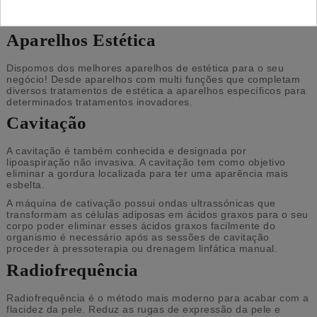
Aparelhos Estética
Dispomos dos melhores aparelhos de estética para o seu
negócio! Desde aparelhos com multi funções que completam
diversos tratamentos de estética a aparelhos específicos para
determinados tratamentos inovadores.
Cavitação
A cavitação é também conhecida e designada por
lipoaspiração não invasiva. A cavitação tem como objetivo
eliminar a gordura localizada para ter uma aparência mais
esbelta.
A máquina de cativação possui ondas ultrassónicas que
transformam as células adiposas em ácidos graxos para o seu
corpo poder eliminar esses ácidos graxos facilmente do
organismo é necessário após as sessões de cavitação
proceder à pressoterapia ou drenagem linfática manual.
Radiofrequência
Radiofrequência é o método mais moderno para acabar com a
flacidez da pele. Reduz as rugas de expressão da pele e