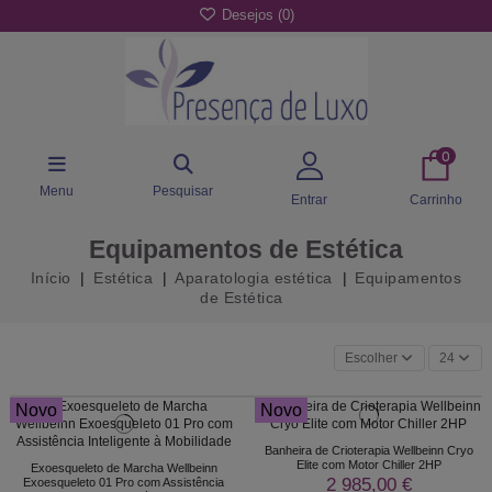
Desejos (
0
)
0
Menu
Pesquisar
Entrar
Carrinho
Equipamentos de Estética
Início
Estética
Aparatologia estética
Equipamentos
de Estética
Escolher
24
Novo
Novo
Banheira de Crioterapia Wellbeinn Cryo
Elite com Motor Chiller 2HP
Exoesqueleto de Marcha Wellbeinn
2 985,00 €
Exoesqueleto 01 Pro com Assistência