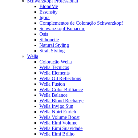
Schwarzkopf Professional
BlondMe
Essensity
Igora
Complementos de Coloração Schwarzkopf
Schwarzkopf Bonacure
Osis
Silhouette
Natural Styling
Strait Styling
Wella
Coloração Wella
Wella Tecnicos
Wella Elements
Wella Oil Reflections
Wella Fusion
Wella Color Brilliance
Wella Balance
Wella Blond Recharge
Wella Invigo Sun
Wella Nutri Enrich
Wella Volume Boost
Wella Eimi Volume
Wella Eimi Suavidade
Wella Eimi Brilho