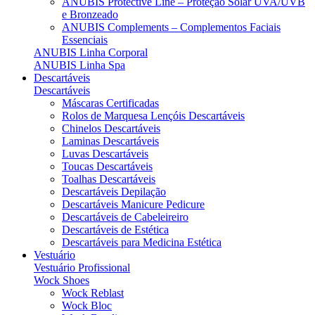
ANUBIS Protective Line – Proteção Solar UVA/UVB
e Bronzeado
ANUBIS Complements – Complementos Faciais
Essenciais
ANUBIS Linha Corporal
ANUBIS Linha Spa
Descartáveis
Descartáveis
Máscaras Certificadas
Rolos de Marquesa Lençóis Descartáveis
Chinelos Descartáveis
Laminas Descartáveis
Luvas Descartáveis
Toucas Descartáveis
Toalhas Descartáveis
Descartáveis Depilação
Descartáveis Manicure Pedicure
Descartáveis de Cabeleireiro
Descartáveis de Estética
Descartáveis para Medicina Estética
Vestuário
Vestuário Profissional
Wock Shoes
Wock Reblast
Wock Bloc