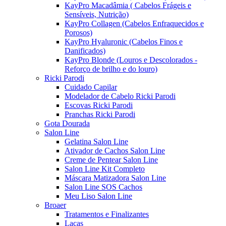
KayPro Macadâmia ( Cabelos Frágeis e
Sensíveis, Nutrição)
KayPro Collagen (Cabelos Enfraquecidos e
Porosos)
KayPro Hyaluronic (Cabelos Finos e
Danificados)
KayPro Blonde (Louros e Descolorados -
Reforço de brilho e do louro)
Ricki Parodi
Cuidado Capilar
Modelador de Cabelo Ricki Parodi
Escovas Ricki Parodi
Pranchas Ricki Parodi
Gota Dourada
Salon Line
Gelatina Salon Line
Ativador de Cachos Salon Line
Creme de Pentear Salon Line
Salon Line Kit Completo
Máscara Matizadora Salon Line
Salon Line SOS Cachos
Meu Liso Salon Line
Broaer
Tratamentos e Finalizantes
Lacas