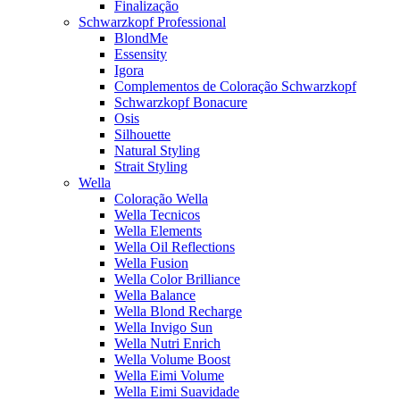
Finalização
Schwarzkopf Professional
BlondMe
Essensity
Igora
Complementos de Coloração Schwarzkopf
Schwarzkopf Bonacure
Osis
Silhouette
Natural Styling
Strait Styling
Wella
Coloração Wella
Wella Tecnicos
Wella Elements
Wella Oil Reflections
Wella Fusion
Wella Color Brilliance
Wella Balance
Wella Blond Recharge
Wella Invigo Sun
Wella Nutri Enrich
Wella Volume Boost
Wella Eimi Volume
Wella Eimi Suavidade