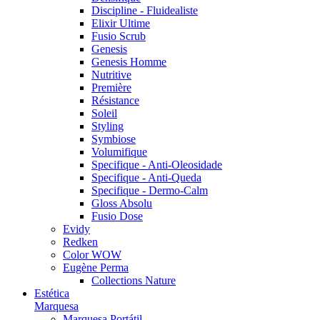
Discipline - Fluidealiste
Elixir Ultime
Fusio Scrub
Genesis
Genesis Homme
Nutritive
Première
Résistance
Soleil
Styling
Symbiose
Volumifique
Specifique - Anti-Oleosidade
Specifique - Anti-Queda
Specifique - Dermo-Calm
Gloss Absolu
Fusio Dose
Evidy
Redken
Color WOW
Eugène Perma
Collections Nature
Estética
Marquesa
Marquesa Portátil