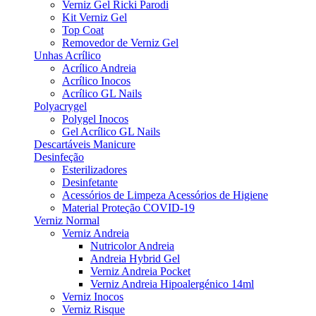
Verniz Gel Ricki Parodi
Kit Verniz Gel
Top Coat
Removedor de Verniz Gel
Unhas Acrílico
Acrílico Andreia
Acrílico Inocos
Acrílico GL Nails
Polyacrygel
Polygel Inocos
Gel Acrílico GL Nails
Descartáveis Manicure
Desinfeção
Esterilizadores
Desinfetante
Acessórios de Limpeza Acessórios de Higiene
Material Proteção COVID-19
Verniz Normal
Verniz Andreia
Nutricolor Andreia
Andreia Hybrid Gel
Verniz Andreia Pocket
Verniz Andreia Hipoalergénico 14ml
Verniz Inocos
Verniz Risque