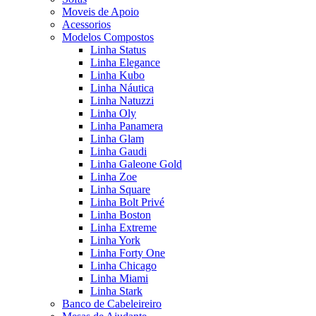
Moveis de Apoio
Acessorios
Modelos Compostos
Linha Status
Linha Elegance
Linha Kubo
Linha Náutica
Linha Natuzzi
Linha Oly
Linha Panamera
Linha Glam
Linha Gaudi
Linha Galeone Gold
Linha Zoe
Linha Square
Linha Bolt Privé
Linha Boston
Linha Extreme
Linha York
Linha Forty One
Linha Chicago
Linha Miami
Linha Stark
Banco de Cabeleireiro