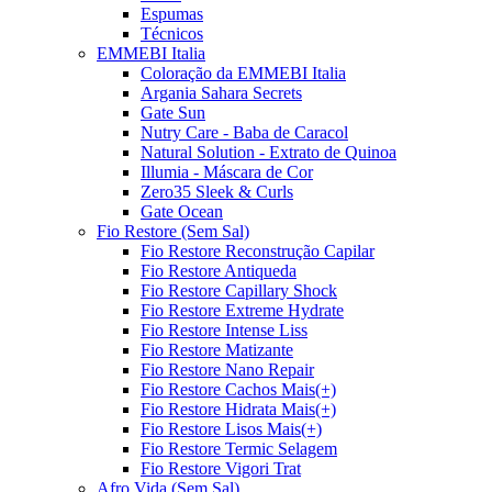
Espumas
Técnicos
EMMEBI Italia
Coloração da EMMEBI Italia
Argania Sahara Secrets
Gate Sun
Nutry Care - Baba de Caracol
Natural Solution - Extrato de Quinoa
Illumia - Máscara de Cor
Zero35 Sleek & Curls
Gate Ocean
Fio Restore (Sem Sal)
Fio Restore Reconstrução Capilar
Fio Restore Antiqueda
Fio Restore Capillary Shock
Fio Restore Extreme Hydrate
Fio Restore Intense Liss
Fio Restore Matizante
Fio Restore Nano Repair
Fio Restore Cachos Mais(+)
Fio Restore Hidrata Mais(+)
Fio Restore Lisos Mais(+)
Fio Restore Termic Selagem
Fio Restore Vigori Trat
Afro Vida (Sem Sal)