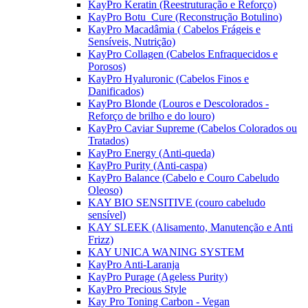
KayPro Keratin (Reestruturação e Reforço)
KayPro Botu_Cure (Reconstrução Botulino)
KayPro Macadâmia ( Cabelos Frágeis e
Sensíveis, Nutrição)
KayPro Collagen (Cabelos Enfraquecidos e
Porosos)
KayPro Hyaluronic (Cabelos Finos e
Danificados)
KayPro Blonde (Louros e Descolorados -
Reforço de brilho e do louro)
KayPro Caviar Supreme (Cabelos Colorados ou
Tratados)
KayPro Energy (Anti-queda)
KayPro Purity (Anti-caspa)
KayPro Balance (Cabelo e Couro Cabeludo
Oleoso)
KAY BIO SENSITIVE (couro cabeludo
sensível)
KAY SLEEK (Alisamento, Manutenção e Anti
Frizz)
KAY UNICA WANING SYSTEM
KayPro Anti-Laranja
KayPro Purage (Ageless Purity)
KayPro Precious Style
Kay Pro Toning Carbon - Vegan