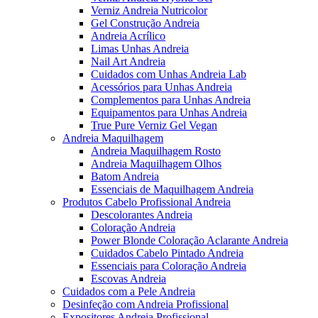
Verniz Andreia Nutricolor
Gel Construção Andreia
Andreia Acrílico
Limas Unhas Andreia
Nail Art Andreia
Cuidados com Unhas Andreia Lab
Acessórios para Unhas Andreia
Complementos para Unhas Andreia
Equipamentos para Unhas Andreia
True Pure Verniz Gel Vegan
Andreia Maquilhagem
Andreia Maquilhagem Rosto
Andreia Maquilhagem Olhos
Batom Andreia
Essenciais de Maquilhagem Andreia
Produtos Cabelo Profissional Andreia
Descolorantes Andreia
Coloração Andreia
Power Blonde Coloração Aclarante Andreia
Cuidados Cabelo Pintado Andreia
Essenciais para Coloração Andreia
Escovas Andreia
Cuidados com a Pele Andreia
Desinfeção com Andreia Profissional
Expositores Andreia Profissional