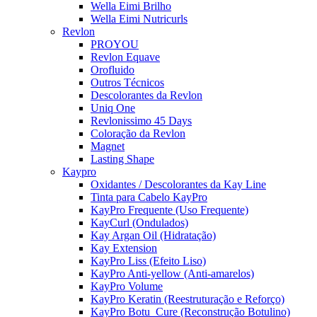
Wella Eimi Brilho
Wella Eimi Nutricurls
Revlon
PROYOU
Revlon Equave
Orofluido
Outros Técnicos
Descolorantes da Revlon
Uniq One
Revlonissimo 45 Days
Coloração da Revlon
Magnet
Lasting Shape
Kaypro
Oxidantes / Descolorantes da Kay Line
Tinta para Cabelo KayPro
KayPro Frequente (Uso Frequente)
KayCurl (Ondulados)
Kay Argan Oil (Hidratação)
Kay Extension
KayPro Liss (Efeito Liso)
KayPro Anti-yellow (Anti-amarelos)
KayPro Volume
KayPro Keratin (Reestruturação e Reforço)
KayPro Botu_Cure (Reconstrução Botulino)