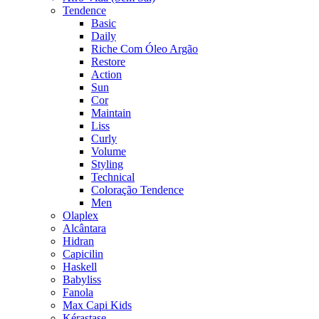
Tendence
Basic
Daily
Riche Com Óleo Argão
Restore
Action
Sun
Cor
Maintain
Liss
Curly
Volume
Styling
Technical
Coloração Tendence
Men
Olaplex
Alcântara
Hidran
Capicilin
Haskell
Babyliss
Fanola
Max Capi Kids
Kérastase