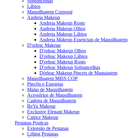
Sobrancelhas
Lábios
Maquilhagem Corporal
Andreia Makeup
Andreia Makeup Rosto
Andreia Makeup Olhos
Andreia Makeup Lábios
Andreia Makeup Essenciais de Maquilhagem
D'orleac Makeup
D'orleac Makeup Olhos
D'orleac Makeup Lábios
D'orleac Makeup Rosto
D'orleac Makeup Sobrancelhas
Dórleac Makeup Pinceis de Maquiagem
Maquilhagem MISS COP
Pincéis e Esponjas
Malas de Maquilhagem
Acessórios de Maquilhagem
Cadeira de Maquilhagem
BeYu Makeup
Exclusive Elegant Makeup
Catrice Makeup
Pestanas Postiças
Extensão de Pestanas
Lifting Pestanas