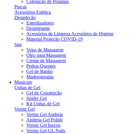
Coloração de Pestanas
Pinças
Acessórios Estética
Desinfeção
Esterilizadores
Desinfetante
Acessórios de Limpeza Acessórios de Higiene
Material Proteção COVID-19
Spa
Velas de Massagem
Óleo para Massagem
Creme de Massagem
Pedras Quentes
Gel de Banho
Maderoterapia
Manicure
Unhas de Gel
Gel de Construção
Spider Gel
Kit Unhas de Gel
Verniz Gel
Verniz Gel Andreia
Andreia Gel Polish
Verniz Gel Inocos
Verniz Gel GL Nails