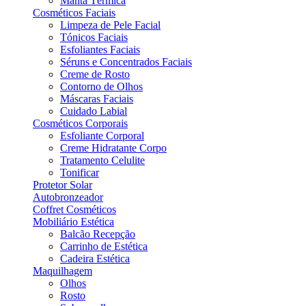
Manta Térmica
Cosméticos Faciais
Limpeza de Pele Facial
Tónicos Faciais
Esfoliantes Faciais
Séruns e Concentrados Faciais
Creme de Rosto
Contorno de Olhos
Máscaras Faciais
Cuidado Labial
Cosméticos Corporais
Esfoliante Corporal
Creme Hidratante Corpo
Tratamento Celulite
Tonificar
Protetor Solar
Autobronzeador
Coffret Cosméticos
Mobiliário Estética
Balcão Recepção
Carrinho de Estética
Cadeira Estética
Maquilhagem
Olhos
Rosto