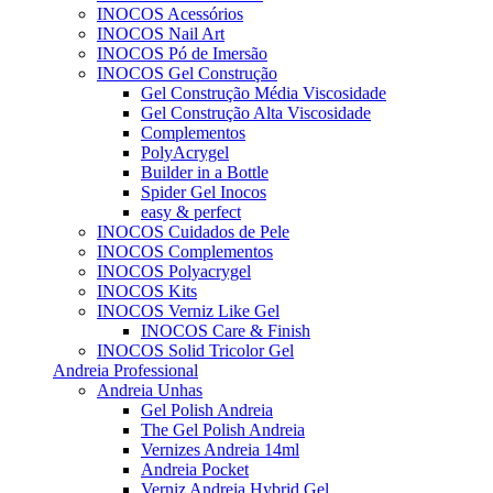
INOCOS Acessórios
INOCOS Nail Art
INOCOS Pó de Imersão
INOCOS Gel Construção
Gel Construção Média Viscosidade
Gel Construção Alta Viscosidade
Complementos
PolyAcrygel
Builder in a Bottle
Spider Gel Inocos
easy & perfect
INOCOS Cuidados de Pele
INOCOS Complementos
INOCOS Polyacrygel
INOCOS Kits
INOCOS Verniz Like Gel
INOCOS Care & Finish
INOCOS Solid Tricolor Gel
Andreia Professional
Andreia Unhas
Gel Polish Andreia
The Gel Polish Andreia
Vernizes Andreia 14ml
Andreia Pocket
Verniz Andreia Hybrid Gel