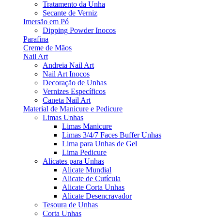
Tratamento da Unha
Secante de Verniz
Imersão em Pó
Dipping Powder Inocos
Parafina
Creme de Mãos
Nail Art
Andreia Nail Art
Nail Art Inocos
Decoração de Unhas
Vernizes Específicos
Caneta Nail Art
Material de Manicure e Pedicure
Limas Unhas
Limas Manicure
Limas 3/4/7 Faces Buffer Unhas
Lima para Unhas de Gel
Lima Pedicure
Alicates para Unhas
Alicate Mundial
Alicate de Cutícula
Alicate Corta Unhas
Alicate Desencravador
Tesoura de Unhas
Corta Unhas