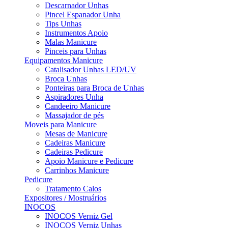
Descarnador Unhas
Pincel Espanador Unha
Tips Unhas
Instrumentos Apoio
Malas Manicure
Pinceis para Unhas
Equipamentos Manicure
Catalisador Unhas LED/UV
Broca Unhas
Ponteiras para Broca de Unhas
Aspiradores Unha
Candeeiro Manicure
Massajador de pés
Moveis para Manicure
Mesas de Manicure
Cadeiras Manicure
Cadeiras Pedicure
Apoio Manicure e Pedicure
Carrinhos Manicure
Pedicure
Tratamento Calos
Expositores / Mostruários
INOCOS
INOCOS Verniz Gel
INOCOS Verniz Unhas