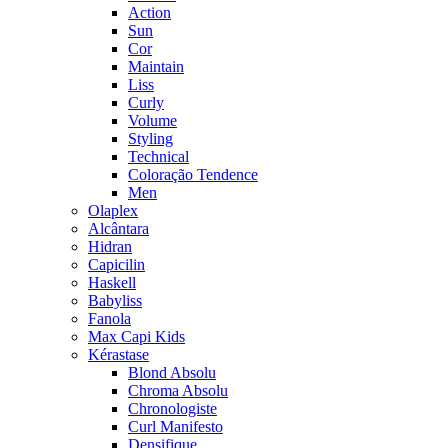
Action
Sun
Cor
Maintain
Liss
Curly
Volume
Styling
Technical
Coloração Tendence
Men
Olaplex
Alcântara
Hidran
Capicilin
Haskell
Babyliss
Fanola
Max Capi Kids
Kérastase
Blond Absolu
Chroma Absolu
Chronologiste
Curl Manifesto
Densifique