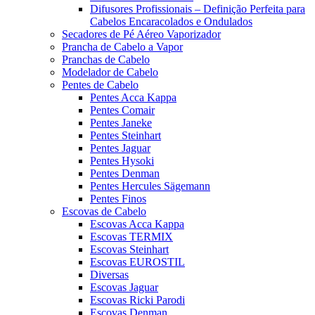
Difusores Profissionais – Definição Perfeita para
Cabelos Encaracolados e Ondulados
Secadores de Pé Aéreo Vaporizador
Prancha de Cabelo a Vapor
Pranchas de Cabelo
Modelador de Cabelo
Pentes de Cabelo
Pentes Acca Kappa
Pentes Comair
Pentes Janeke
Pentes Steinhart
Pentes Jaguar
Pentes Hysoki
Pentes Denman
Pentes Hercules Sägemann
Pentes Finos
Escovas de Cabelo
Escovas Acca Kappa
Escovas TERMIX
Escovas Steinhart
Escovas EUROSTIL
Diversas
Escovas Jaguar
Escovas Ricki Parodi
Escovas Denman