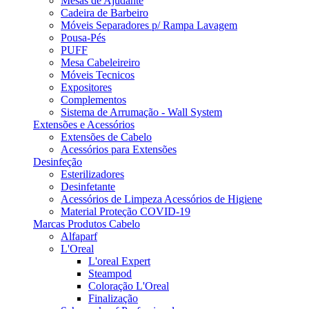
Mesas de Ajudante
Cadeira de Barbeiro
Móveis Separadores p/ Rampa Lavagem
Pousa-Pés
PUFF
Mesa Cabeleireiro
Móveis Tecnicos
Expositores
Complementos
Sistema de Arrumação - Wall System
Extensões e Acessórios
Extensões de Cabelo
Acessórios para Extensões
Desinfeção
Esterilizadores
Desinfetante
Acessórios de Limpeza Acessórios de Higiene
Material Proteção COVID-19
Marcas Produtos Cabelo
Alfaparf
L'Oreal
L'oreal Expert
Steampod
Coloração L'Oreal
Finalização