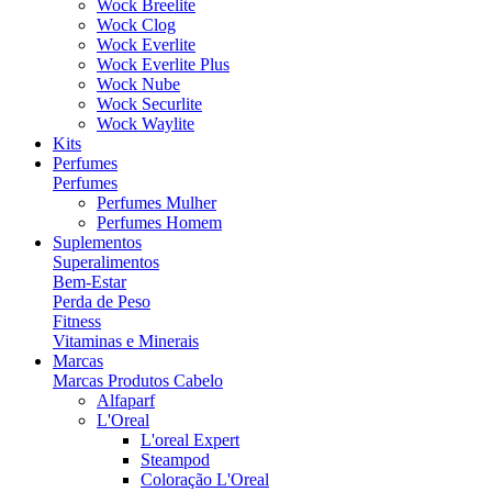
Wock Breelite
Wock Clog
Wock Everlite
Wock Everlite Plus
Wock Nube
Wock Securlite
Wock Waylite
Kits
Perfumes
Perfumes
Perfumes Mulher
Perfumes Homem
Suplementos
Superalimentos
Bem-Estar
Perda de Peso
Fitness
Vitaminas e Minerais
Marcas
Marcas Produtos Cabelo
Alfaparf
L'Oreal
L'oreal Expert
Steampod
Coloração L'Oreal