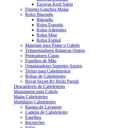
Escovas Kent Salon
Frizetes Ganchos Molas
Rolos Bigoudis
Bigoudis
Rolos Esponja
Rolos Aderentes
Rolos Mise
Rolos Espiral
Materiais para Pintar o Cabelo
Temporizadores Balanças Outros
Penteadores Capas
Espelhos de Mão
Organizadores Suportes Apoios
Treino para Cabeleireiros
Bolsas de Cabeleireiro
Royal Secret By Ricki Parodi
Descartáveis de Cabeleireiro
Maquiagem para Cabelo
Malas Cabeleireiro
Mobiliário Cabeleireiro
Rampa de Lavagem
Cadeira de Cabeleireiro
Espelhos
Recepções
Sofas