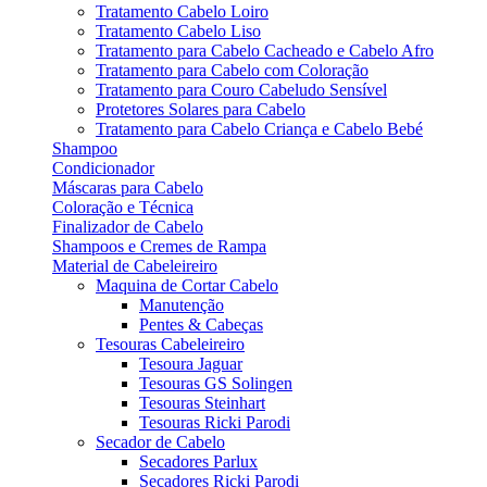
Tratamento Cabelo Loiro
Tratamento Cabelo Liso
Tratamento para Cabelo Cacheado e Cabelo Afro
Tratamento para Cabelo com Coloração
Tratamento para Couro Cabeludo Sensível
Protetores Solares para Cabelo
Tratamento para Cabelo Criança e Cabelo Bebé
Shampoo
Condicionador
Máscaras para Cabelo
Coloração e Técnica
Finalizador de Cabelo
Shampoos e Cremes de Rampa
Material de Cabeleireiro
Maquina de Cortar Cabelo
Manutenção
Pentes & Cabeças
Tesouras Cabeleireiro
Tesoura Jaguar
Tesouras GS Solingen
Tesouras Steinhart
Tesouras Ricki Parodi
Secador de Cabelo
Secadores Parlux
Secadores Ricki Parodi