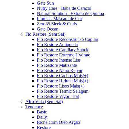
Gate Sun
Nutry Care - Baba de Caracol
Natural Solution - Extrato de Quinoa
Illumia - Máscara de Cor
Zero35 Sleek & Curls
Gate Ocean
Fio Restore (Sem Sal)
Fio Restore Reconstrução Capilar
Fio Restore Antiqueda
Fio Restore Capillary Shock
Fio Restore Extreme Hydrate
Fio Restore Intense Liss
Fio Restore Matizante
Fio Restore Nano Repair
Fio Restore Cachos Mais(+)
Fio Restore Hidrata Mais(+)
Fio Restore Lisos Mais(+)
Fio Restore Termic Selagem
Fio Restore Vigori Trat
Afro Vida (Sem Sal)
Tendence
Basic
Daily
Riche Com Óleo Argão
Restore