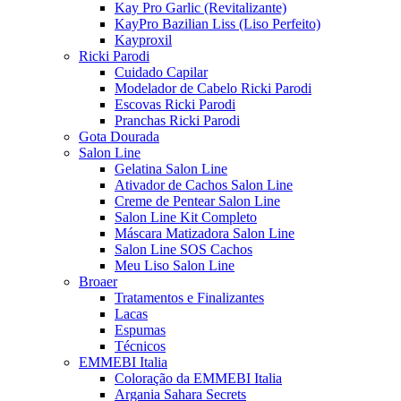
Kay Pro Garlic (Revitalizante)
KayPro Bazilian Liss (Liso Perfeito)
Kayproxil
Ricki Parodi
Cuidado Capilar
Modelador de Cabelo Ricki Parodi
Escovas Ricki Parodi
Pranchas Ricki Parodi
Gota Dourada
Salon Line
Gelatina Salon Line
Ativador de Cachos Salon Line
Creme de Pentear Salon Line
Salon Line Kit Completo
Máscara Matizadora Salon Line
Salon Line SOS Cachos
Meu Liso Salon Line
Broaer
Tratamentos e Finalizantes
Lacas
Espumas
Técnicos
EMMEBI Italia
Coloração da EMMEBI Italia
Argania Sahara Secrets