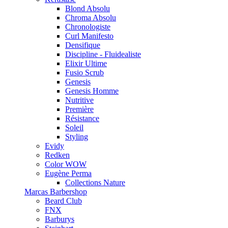
Blond Absolu
Chroma Absolu
Chronologiste
Curl Manifesto
Densifique
Discipline - Fluidealiste
Elixir Ultime
Fusio Scrub
Genesis
Genesis Homme
Nutritive
Première
Résistance
Soleil
Styling
Evidy
Redken
Color WOW
Eugène Perma
Collections Nature
Marcas Barbershop
Beard Club
FNX
Barburys