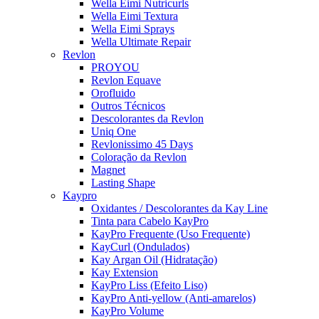
Wella Eimi Nutricurls
Wella Eimi Textura
Wella Eimi Sprays
Wella Ultimate Repair
Revlon
PROYOU
Revlon Equave
Orofluido
Outros Técnicos
Descolorantes da Revlon
Uniq One
Revlonissimo 45 Days
Coloração da Revlon
Magnet
Lasting Shape
Kaypro
Oxidantes / Descolorantes da Kay Line
Tinta para Cabelo KayPro
KayPro Frequente (Uso Frequente)
KayCurl (Ondulados)
Kay Argan Oil (Hidratação)
Kay Extension
KayPro Liss (Efeito Liso)
KayPro Anti-yellow (Anti-amarelos)
KayPro Volume