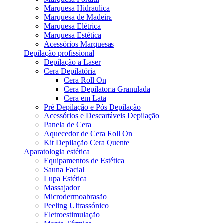
Marquesa Hidraulica
Marquesa de Madeira
Marquesa Elétrica
Marquesa Estética
Acessórios Marquesas
Depilação profissional
Depilação a Laser
Cera Depilatória
Cera Roll On
Cera Depilatoria Granulada
Cera em Lata
Pré Depilação e Pós Depilação
Acessórios e Descartáveis Depilação
Panela de Cera
Aquecedor de Cera Roll On
Kit Depilação Cera Quente
Aparatologia estética
Equipamentos de Estética
Sauna Facial
Lupa Estética
Massajador
Microdermoabrasão
Peeling Ultrassónico
Eletroestimulação