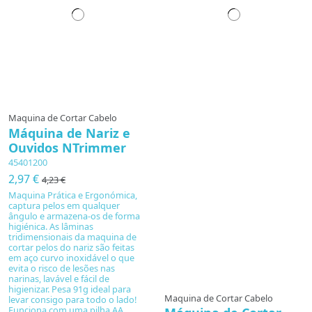
Maquina de Cortar Cabelo
Máquina de Nariz e
Ouvidos NTrimmer
45401200
2,97 €
4,23 €
Maquina Prática e Ergonómica,
captura pelos em qualquer
ângulo e armazena-os de forma
higiénica. As lâminas
tridimensionais da maquina de
cortar pelos do nariz são feitas
em aço curvo inoxidável o que
evita o risco de lesões nas
narinas, lavável e fácil de
higienizar. Pesa 91g ideal para
Maquina de Cortar Cabelo
levar consigo para todo o lado!
Funciona com uma pilha AA.