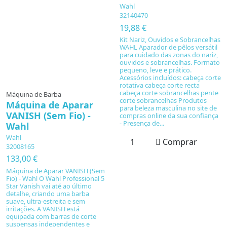
Wahl
32140470
19,88 €
Kit Nariz, Ouvidos e Sobrancelhas
WAHL Aparador de pêlos versátil
para cuidado das zonas do nariz,
ouvidos e sobrancelhas. Formato
pequeno, leve e prático.
Acessórios incluídos: cabeça corte
rotativa cabeça corte recta
cabeça corte sobrancelhas pente
Máquina de Barba
corte sobrancelhas Produtos
Máquina de Aparar
para beleza masculina no site de
VANISH (Sem Fio) -
compras online da sua confiança
- Presença de...
Wahl
Wahl
Comprar
32008165
133,00 €
Máquina de Aparar VANISH (Sem
Fio) - Wahl O Wahl Professional 5
Star Vanish vai até ao último
detalhe, criando uma barba
suave, ultra-estreita e sem
irritações. A VANISH está
equipada com barras de corte
suspensas independentes e