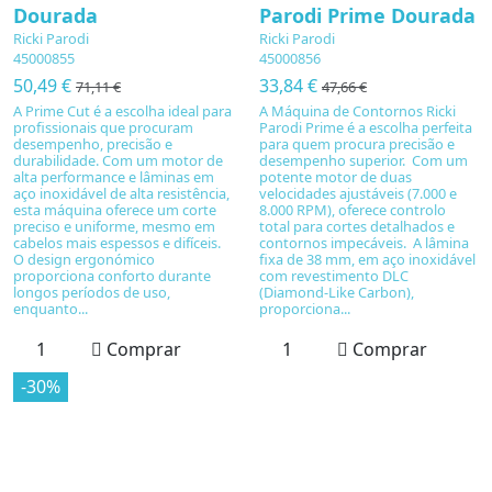
Dourada
Parodi Prime Dourada
Ricki Parodi
Ricki Parodi
45000855
45000856
50,49 €
33,84 €
71,11 €
47,66 €
A Prime Cut é a escolha ideal para
A Máquina de Contornos Ricki
profissionais que procuram
Parodi Prime é a escolha perfeita
desempenho, precisão e
para quem procura precisão e
durabilidade. Com um motor de
desempenho superior. Com um
alta performance e lâminas em
potente motor de duas
aço inoxidável de alta resistência,
velocidades ajustáveis (7.000 e
esta máquina oferece um corte
8.000 RPM), oferece controlo
preciso e uniforme, mesmo em
total para cortes detalhados e
cabelos mais espessos e difíceis.
contornos impecáveis. A lâmina
O design ergonómico
fixa de 38 mm, em aço inoxidável
proporciona conforto durante
com revestimento DLC
longos períodos de uso,
(Diamond-Like Carbon),
enquanto...
proporciona...
Comprar
Comprar
-30%