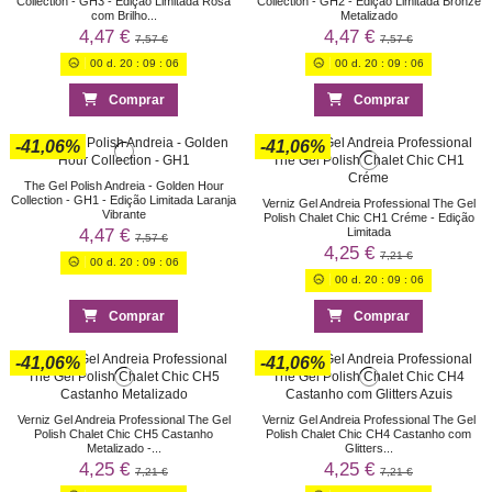
Collection - GH3 - Edição Limitada Rosa
Collection - GH2 - Edição Limitada Bronze
com Brilho...
Metalizado
4,47 €
4,47 €
7,57 €
7,57 €
00
d.
20
:
09
:
06
00
d.
20
:
09
:
06
Comprar
Comprar
-41,06%
-41,06%
The Gel Polish Andreia - Golden Hour
Collection - GH1 - Edição Limitada Laranja
Verniz Gel Andreia Professional The Gel
Vibrante
Polish Chalet Chic CH1 Créme - Edição
4,47 €
Limitada
7,57 €
4,25 €
7,21 €
00
d.
20
:
09
:
06
00
d.
20
:
09
:
06
Comprar
Comprar
-41,06%
-41,06%
Verniz Gel Andreia Professional The Gel
Verniz Gel Andreia Professional The Gel
Polish Chalet Chic CH5 Castanho
Polish Chalet Chic CH4 Castanho com
Metalizado -...
Glitters...
4,25 €
4,25 €
7,21 €
7,21 €