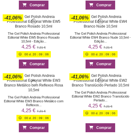
Comprar
Comprar
-41,06%
-41,06%
The Gel Polish Andreia Professional
The Gel Polish Andreia Professional
Editorial White EW5 Branco Rosado
Editorial White EW4 Branco Nude 10,5ml -
10,5ml - Edição...
Edição...
4,25 €
4,25 €
7,21 €
7,21 €
00
d.
20
:
09
:
06
00
d.
20
:
09
:
06
Comprar
Comprar
-41,06%
-41,06%
The Gel Polish Andreia Professional
Editorial White EW2 Branco Translúcido
The Gel Polish Andreia Professional
Perlado...
Editorial White EW3 Branco Metálico com
4,25 €
Reflexos...
7,21 €
4,25 €
7,21 €
00
d.
20
:
09
:
06
00
d.
20
:
09
:
06
Comprar
Comprar