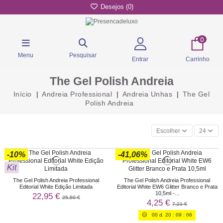
Desejos (
0
)
0
Menu
Pesquisar
Entrar
Carrinho
The Gel Polish Andreia
Início
Andreia Professional
Andreia Unhas
The Gel
Polish Andreia
Escolher
24
-10%
-41,06%
Kit
The Gel Polish Andreia Professional
The Gel Polish Andreia Professional
Editorial White Edição Limitada
Editorial White EW6 Glitter Branco e Prata
10,5ml -...
22,95 €
25,50 €
4,25 €
7,21 €
00
d.
20
:
09
:
06