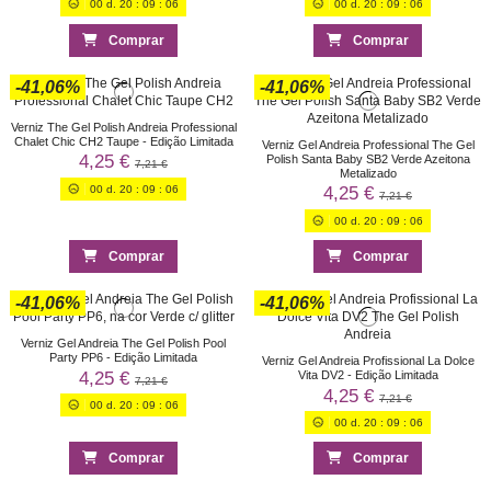
00
d.
20
:
09
:
06
00
d.
20
:
09
:
06
Comprar
Comprar
-41,06%
-41,06%
Verniz The Gel Polish Andreia Professional
Chalet Chic CH2 Taupe - Edição Limitada
Verniz Gel Andreia Professional The Gel
4,25 €
Polish Santa Baby SB2 Verde Azeitona
7,21 €
Metalizado
00
d.
20
:
09
:
06
4,25 €
7,21 €
00
d.
20
:
09
:
06
Comprar
Comprar
-41,06%
-41,06%
Verniz Gel Andreia The Gel Polish Pool
Party PP6 - Edição Limitada
Verniz Gel Andreia Profissional La Dolce
4,25 €
Vita DV2 - Edição Limitada
7,21 €
4,25 €
7,21 €
00
d.
20
:
09
:
06
00
d.
20
:
09
:
06
Comprar
Comprar