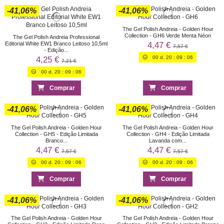
-41,06%
-41,06%
The Gel Polish Andreia - Golden Hour
Collection - GH6 Verde Menta Néon
The Gel Polish Andreia Professional
4,47 €
Editorial White EW1 Branco Leitoso 10,5ml
7,57 €
- Edição...
00
d.
20
:
09
:
06
4,25 €
7,21 €
00
d.
20
:
09
:
06
Comprar
Comprar
-41,06%
-41,06%
The Gel Polish Andreia - Golden Hour
The Gel Polish Andreia - Golden Hour
Collection - GH5 - Edição Limitada
Collection - GH4 - Edição Limitada
Branco...
Lavanda com...
4,47 €
4,47 €
7,57 €
7,57 €
00
d.
20
:
09
:
06
00
d.
20
:
09
:
06
Comprar
Comprar
-41,06%
-41,06%
The Gel Polish Andreia - Golden Hour
The Gel Polish Andreia - Golden Hour