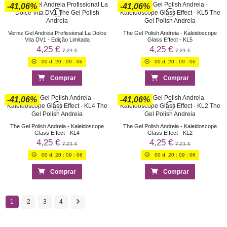
-41,06%
-41,06%
Verniz Gel Andreia Profissional La Dolce
The Gel Polish Andreia - Kaleidoscope
Vita DV1 - Edição Limitada
Glass Effect - KL5
4,25 €
4,25 €
7,21 €
7,21 €
00
d.
20
:
09
:
06
00
d.
20
:
09
:
06
Comprar
Comprar
-41,06%
-41,06%
The Gel Polish Andreia - Kaleidoscope
The Gel Polish Andreia - Kaleidoscope
Glass Effect - KL4
Glass Effect - KL2
4,25 €
4,25 €
7,21 €
7,21 €
00
d.
20
:
09
:
06
00
d.
20
:
09
:
06
Comprar
Comprar
1
2
3
4