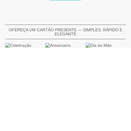
OFEREÇA UM CARTÃO PRESENTE — SIMPLES, RÁPIDO E
ELEGANTE
COMPRAR CARTÃO PRESENTE
PROMOÇÕES E REDUÇÕES
Todas as promoções e reduções de preço constantes na
nossa loja online são válidas de 01/06/2026 A 31/08/2026
INFORMAÇÕES
BLOG DE BELEZA