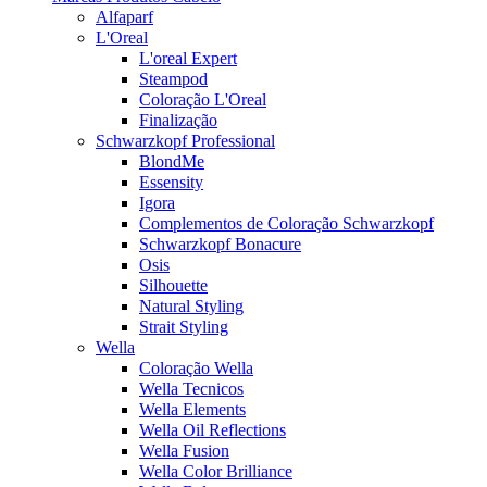
Alfaparf
L'Oreal
L'oreal Expert
Steampod
Coloração L'Oreal
Finalização
Schwarzkopf Professional
BlondMe
Essensity
Igora
Complementos de Coloração Schwarzkopf
Schwarzkopf Bonacure
Osis
Silhouette
Natural Styling
Strait Styling
Wella
Coloração Wella
Wella Tecnicos
Wella Elements
Wella Oil Reflections
Wella Fusion
Wella Color Brilliance