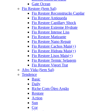
Gate Ocean
Fio Restore (Sem Sal)
Fio Restore Reconstrução Capilar
Fio Restore Antiqueda
Fio Restore Capillary Shock
Fio Restore Extreme Hydrate
Fio Restore Intense Liss
Fio Restore Matizante
Fio Restore Nano Repair
Fio Restore Cachos Mais(+)
Fio Restore Hidrata Mais(+)
Fio Restore Lisos Mais(+)
Fio Restore Termic Selagem
Fio Restore Vigori Trat
Afro Vida (Sem Sal)
Tendence
Basic
Daily
Riche Com Óleo Argão
Restore
Action
Sun
Cor