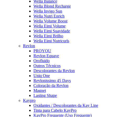
Wella Balance
Wella Blond Recharge
Wella Invigo Sun
Wella Nutri Enrich
Wella Volume Boost
Wella Eimi Volume
Wella Eimi Suavidade
Wella Eimi Brilho
Wella Eimi Nutricurls
Revlon
PROYOU
Revlon Equave
Orofluido
Outros Técnicos
Descolorantes da Revlon
Uniq One
Revlonissimo 45 Days
Coloração da Revlon
Magnet
Lasting Shape
Kaypro
Oxidantes / Descolorantes da Kay Line
Tinta para Cabelo KayPro
KayPro Frequente (Uso Frequente)