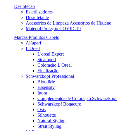
Desinfeção
Esterilizadores
Desinfetante
Acessórios de Limpeza Acessórios de Higiene
Material Proteção COVID-19
Marcas Produtos Cabelo
Alfaparf
L'Oreal
L'oreal Expert
Steampod
Coloração L'Oreal
Finalização
Schwarzkopf Professional
BlondMe
Essensity
Igora
Complementos de Coloração Schwarzkopf
Schwarzkopf Bonacure
Osis
Silhouette
Natural Styling
Strait Styling