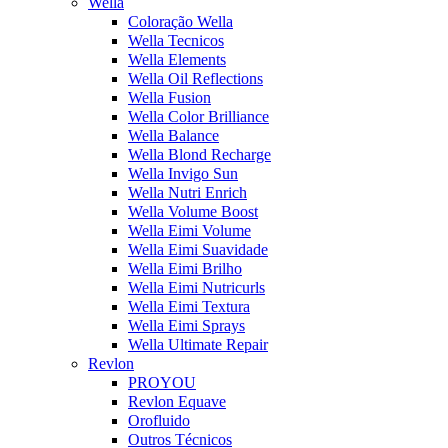
Wella
Coloração Wella
Wella Tecnicos
Wella Elements
Wella Oil Reflections
Wella Fusion
Wella Color Brilliance
Wella Balance
Wella Blond Recharge
Wella Invigo Sun
Wella Nutri Enrich
Wella Volume Boost
Wella Eimi Volume
Wella Eimi Suavidade
Wella Eimi Brilho
Wella Eimi Nutricurls
Wella Eimi Textura
Wella Eimi Sprays
Wella Ultimate Repair
Revlon
PROYOU
Revlon Equave
Orofluido
Outros Técnicos