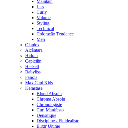
Maintain
Liss
Curly
Volume
Styling
Technical
Coloração Tendence
Men
Olaplex
Alcântara
Hidran
Capicilin
Haskell
Babyliss
Fanola
Max Capi Kids
Kérastase
Blond Absolu
Chroma Absolu
Chronologiste
Curl Manifesto
Densifique
Discipline - Fluidealiste
Elixir Ultime