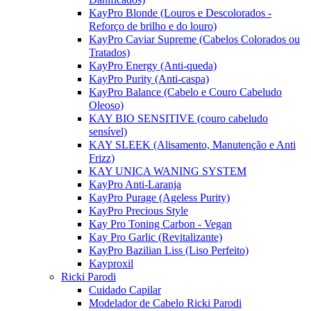
KayPro Blonde (Louros e Descolorados -
Reforço de brilho e do louro)
KayPro Caviar Supreme (Cabelos Colorados ou
Tratados)
KayPro Energy (Anti-queda)
KayPro Purity (Anti-caspa)
KayPro Balance (Cabelo e Couro Cabeludo
Oleoso)
KAY BIO SENSITIVE (couro cabeludo
sensível)
KAY SLEEK (Alisamento, Manutenção e Anti
Frizz)
KAY UNICA WANING SYSTEM
KayPro Anti-Laranja
KayPro Purage (Ageless Purity)
KayPro Precious Style
Kay Pro Toning Carbon - Vegan
Kay Pro Garlic (Revitalizante)
KayPro Bazilian Liss (Liso Perfeito)
Kayproxil
Ricki Parodi
Cuidado Capilar
Modelador de Cabelo Ricki Parodi