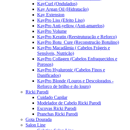
KayCurl (Ondulados)
Kay Argan Oil (Hidratação)
Kay Extension
KayPro Liss (Efeito Liso)
KayPro Anti-yellow (Anti-amarelos)
KayPro Volume
KayPro Keratin (Reestruturação e Reforço)
KayPro Botu_Cure (Reconstrução Botulino)
KayPro Macadâmia ( Cabelos Frágeis e
Sensíveis, Nutrição)
KayPro Collagen (Cabelos Enfraquecidos e
Porosos)
KayPro Hyaluronic (Cabelos Finos e
Danificados)
KayPro Blonde (Louros e Descolorados -
Reforço de brilho e do louro)
Ricki Parodi
Cuidado Capilar
Modelador de Cabelo Ricki Parodi
Escovas Ricki Parodi
Pranchas Ricki Parodi
Gota Dourada
Salon Line