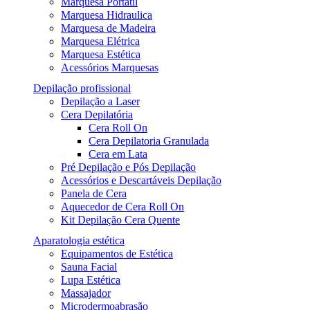
Marquesa Portátil
Marquesa Hidraulica
Marquesa de Madeira
Marquesa Elétrica
Marquesa Estética
Acessórios Marquesas
Depilação profissional
Depilação a Laser
Cera Depilatória
Cera Roll On
Cera Depilatoria Granulada
Cera em Lata
Pré Depilação e Pós Depilação
Acessórios e Descartáveis Depilação
Panela de Cera
Aquecedor de Cera Roll On
Kit Depilação Cera Quente
Aparatologia estética
Equipamentos de Estética
Sauna Facial
Lupa Estética
Massajador
Microdermoabrasão