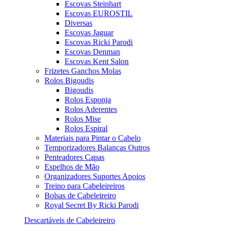
Escovas Steinhart
Escovas EUROSTIL
Diversas
Escovas Jaguar
Escovas Ricki Parodi
Escovas Denman
Escovas Kent Salon
Frizetes Ganchos Molas
Rolos Bigoudis
Bigoudis
Rolos Esponja
Rolos Aderentes
Rolos Mise
Rolos Espiral
Materiais para Pintar o Cabelo
Temporizadores Balanças Outros
Penteadores Capas
Espelhos de Mão
Organizadores Suportes Apoios
Treino para Cabeleireiros
Bolsas de Cabeleireiro
Royal Secret By Ricki Parodi
Descartáveis de Cabeleireiro