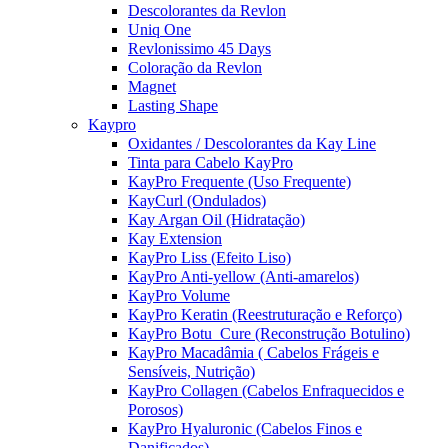
Descolorantes da Revlon
Uniq One
Revlonissimo 45 Days
Coloração da Revlon
Magnet
Lasting Shape
Kaypro
Oxidantes / Descolorantes da Kay Line
Tinta para Cabelo KayPro
KayPro Frequente (Uso Frequente)
KayCurl (Ondulados)
Kay Argan Oil (Hidratação)
Kay Extension
KayPro Liss (Efeito Liso)
KayPro Anti-yellow (Anti-amarelos)
KayPro Volume
KayPro Keratin (Reestruturação e Reforço)
KayPro Botu_Cure (Reconstrução Botulino)
KayPro Macadâmia ( Cabelos Frágeis e
Sensíveis, Nutrição)
KayPro Collagen (Cabelos Enfraquecidos e
Porosos)
KayPro Hyaluronic (Cabelos Finos e
Danificados)