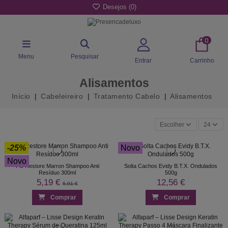
Desejos (
0
)
0
Menu
Pesquisar
Entrar
Carrinho
Alisamentos
Início
Cabeleireiro
Tratamento Cabelo
Alisamentos
Escolher
24
-25%
Novo
Novo
Fio Restore Marron Shampoo Anti
Solta Cachos Evidy B.T.X. Ondulados
Resíduo 300ml
500g
5,19 €
12,56 €
6,91 €
Comprar
Comprar