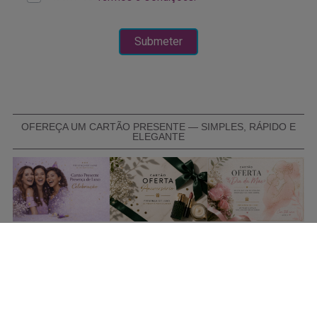
OFEREÇA UM CARTÃO PRESENTE — SIMPLES, RÁPIDO E
ELEGANTE
COMPRAR CARTÃO PRESENTE
PROMOÇÕES E REDUÇÕES
Todas as promoções e reduções de preço constantes na