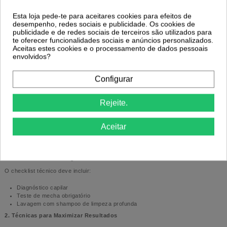
compatíveis:
Esta loja pede-te para aceitares cookies para efeitos de
Cabelos virgens: preferir fórmulas mais suaves
desempenho, redes sociais e publicidade. Os cookies de
Cabelos quimicamente tratados: escolher produtos compatíveis para
publicidade e de redes sociais de terceiros são utilizados para
evitar quebra
te oferecer funcionalidades sociais e anúncios personalizados.
Cabelos danificados: optar por alisadores com proteínas, colagénio ou
Aceitas estes cookies e o processamento de dados pessoais
aminoácidos
envolvidos?
Durabilidade e Manutenção
Configurar
Alisamentos temporários: 2 a 3 semanas
Semipermanentes: até 3 meses
Rejeite.
Definitivos: só saem com o crescimento do fio
Veja os nossos tratamentos para
cabelo danificado
.
Aceitar
Protocolo de Aplicação Profissional
1. Pré-Tratamento Obrigatório
O checklist técnico deve incluir:
Diagnóstico capilar
Teste de mecha obrigatório
Lavagem com shampoo de limpeza profunda
2. Técnicas para Maximizar Resultados