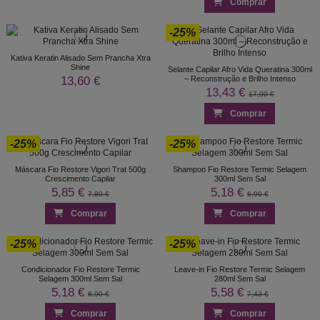
Comprar
-25%
Kativa Keratin Alisado Sem Prancha Xtra
Shine
Selante Capilar Afro Vida Queratina 300ml
13,60 €
– Reconstrução e Brilho Intenso
13,43 €
17,90 €
Comprar
-25%
-25%
Máscara Fio Restore Vigori Trat 500g
Shampoo Fio Restore Termic Selagem
Crescimento Capilar
300ml Sem Sal
5,85 €
5,18 €
7,80 €
6,90 €
Comprar
Comprar
-25%
-25%
Condicionador Fio Restore Termic
Leave-in Fio Restore Termic Selagem
Selagem 300ml Sem Sal
280ml Sem Sal
5,18 €
5,58 €
6,90 €
7,43 €
Comprar
Comprar