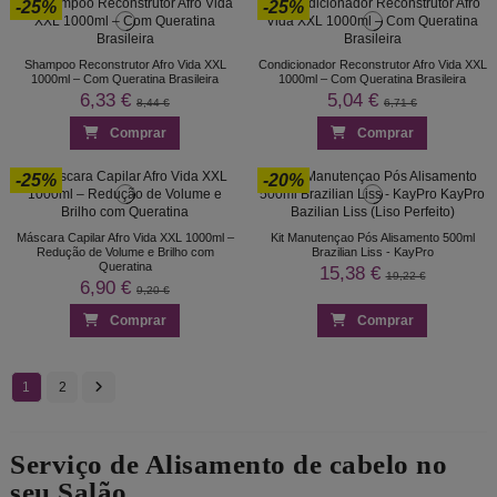
-25%
-25%
Shampoo Reconstrutor Afro Vida XXL
Condicionador Reconstrutor Afro Vida XXL
1000ml – Com Queratina Brasileira
1000ml – Com Queratina Brasileira
6,33 €
5,04 €
8,44 €
6,71 €
Comprar
Comprar
-25%
-20%
Máscara Capilar Afro Vida XXL 1000ml –
Kit Manutençao Pós Alisamento 500ml
Redução de Volume e Brilho com
Brazilian Liss - KayPro
Queratina
15,38 €
19,22 €
6,90 €
9,20 €
Comprar
Comprar
1
2
Serviço de Alisamento de cabelo no
seu Salão