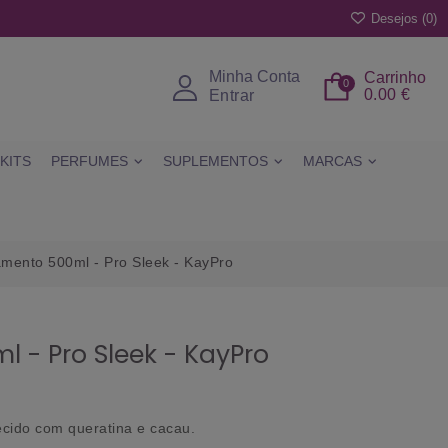
Desejos (
0
)
Minha Conta
Carrinho
0
0.00 €
Entrar
KITS
PERFUMES
SUPLEMENTOS
MARCAS
amento 500ml - Pro Sleek - KayPro
 - Pro Sleek - KayPro
ecido com queratina e cacau.