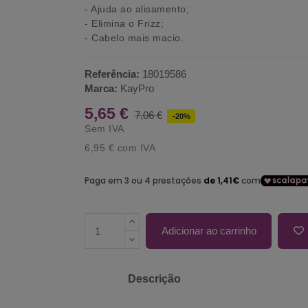
- Ajuda ao alisamento;
- Elimina o Frizz;
- Cabelo mais macio.
Referência:
18019586
Marca:
KayPro
5,65 €
7,06 €
-20%
Sem IVA
6,95 €
com IVA
Adicionar ao carrinho
Descrição