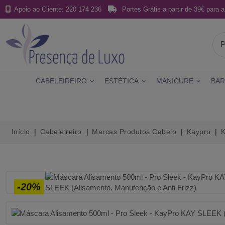
Apoio ao Cliente: 220 174 236
Portes Grátis a partir de 39€ para a
CABELEIREIRO
ESTÉTICA
MANICURE
BAR
Início
Cabeleireiro
Marcas Produtos Cabelo
Kaypro
K
-20%