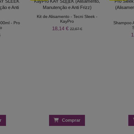
Kit de Alisamento - Tecni Sleek -
KayPro
00ml - Pro
Shampoo A
ro
18,14 €
22,67 €
1
€
r
Comprar