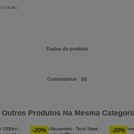
a e cacau.
Dados do produto
Comentários
(0)
 Outros Produtos Na Mesma Categori
-20%
-20%