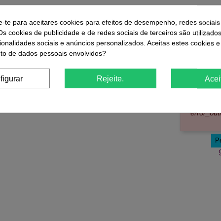
ue Compraram Este Produto Também
e-te para aceitares cookies para efeitos de desempenho, redes sociais
Os cookies de publicidade e de redes sociais de terceiros são utilizado
ionalidades sociais e anúncios personalizados. Aceitas estes cookies e
-10%
-25%
o de dados pessoais envolvidos?
figurar
Rejeite.
Acei
ni Sleek -
Máscara Reparação e Brilho -
Permanent
Blondifier 250ml L'Oreal Serie Expert
Tratado -
17,19 €
 €
19,10 €
error_out
P