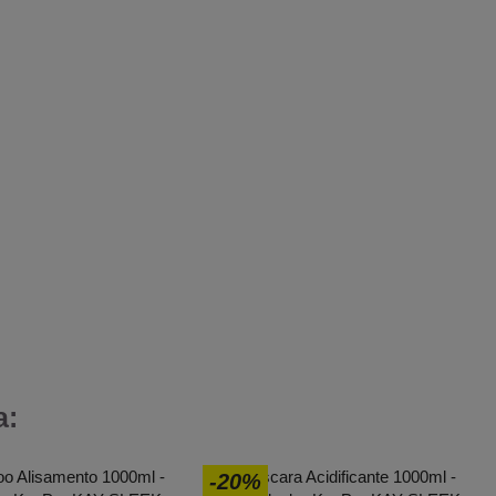
a:
-20%