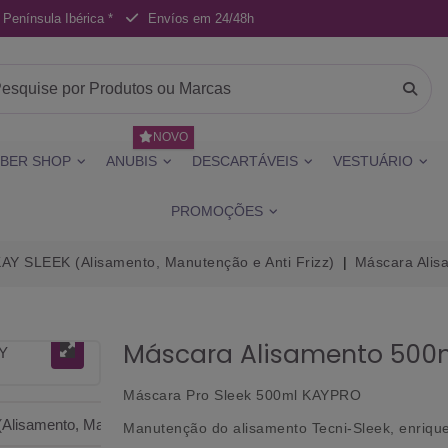
 Península Ibérica *
Envíos em 24/48h
NOVO
BER SHOP
ANUBIS
DESCARTÁVEIS
VESTUÁRIO
PROMOÇÕES
AY SLEEK (Alisamento, Manutenção e Anti Frizz)
Máscara Alis
Máscara Alisamento 500ml
Máscara Pro Sleek 500ml KAYPRO
Manutenção do alisamento Tecni-Sleek, enriqu