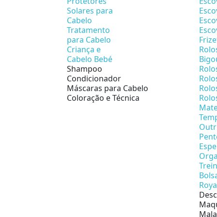
Protetores
Esco
Solares para
Esco
Cabelo
Esco
Tratamento
Esco
para Cabelo
Friz
Criança e
Rolo
Cabelo Bebé
Bigo
Shampoo
Rolo
Condicionador
Rolo
Máscaras para Cabelo
Rolo
Coloração e Técnica
Rolo
Mate
Temp
Outr
Pent
Espe
Orga
Trei
Bols
Roya
Desc
Maqu
Mala