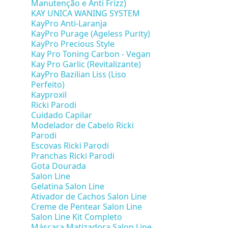
Manutenção e Anti Frizz)
KAY UNICA WANING SYSTEM
KayPro Anti-Laranja
KayPro Purage (Ageless Purity)
KayPro Precious Style
Kay Pro Toning Carbon - Vegan
Kay Pro Garlic (Revitalizante)
KayPro Bazilian Liss (Liso
Perfeito)
Kayproxil
Ricki Parodi
Cuidado Capilar
Modelador de Cabelo Ricki
Parodi
Escovas Ricki Parodi
Pranchas Ricki Parodi
Gota Dourada
Salon Line
Gelatina Salon Line
Ativador de Cachos Salon Line
Creme de Pentear Salon Line
Salon Line Kit Completo
Máscara Matizadora Salon Line