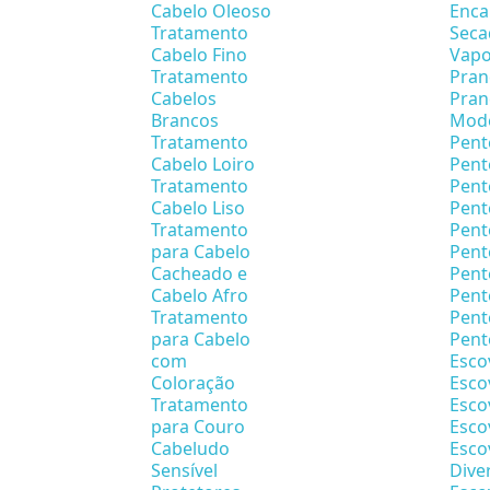
Cabelo Oleoso
Enca
Tratamento
Seca
Cabelo Fino
Vapo
Tratamento
Pran
Cabelos
Pran
Brancos
Mode
Tratamento
Pent
Cabelo Loiro
Pent
Tratamento
Pent
Cabelo Liso
Pent
Tratamento
Pent
para Cabelo
Pent
Cacheado e
Pent
Cabelo Afro
Pen
Tratamento
Pent
para Cabelo
Pent
com
Esco
Coloração
Esco
Tratamento
Esco
para Couro
Esco
Cabeludo
Esco
Sensível
Dive