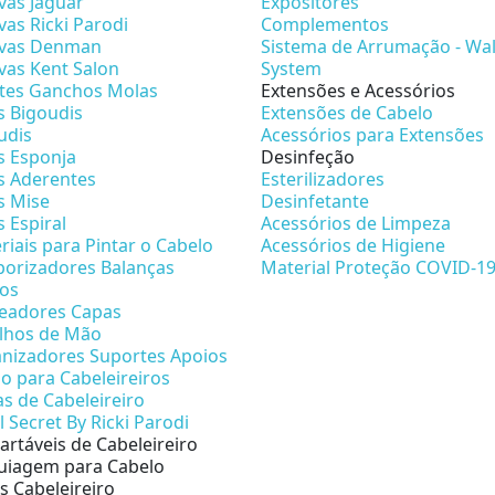
vas Jaguar
Expositores
vas Ricki Parodi
Complementos
vas Denman
Sistema de Arrumação - Wal
vas Kent Salon
System
etes Ganchos Molas
Extensões e Acessórios
s Bigoudis
Extensões de Cabelo
udis
Acessórios para Extensões
s Esponja
Desinfeção
s Aderentes
Esterilizadores
s Mise
Desinfetante
s Espiral
Acessórios de Limpeza
riais para Pintar o Cabelo
Acessórios de Higiene
orizadores Balanças
Material Proteção COVID-1
os
eadores Capas
lhos de Mão
nizadores Suportes Apoios
no para Cabeleireiros
as de Cabeleireiro
l Secret By Ricki Parodi
artáveis de Cabeleireiro
iagem para Cabelo
s Cabeleireiro