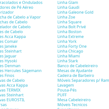
racolados e Ondulados
Linha Glam
dores de Pé Aéreo
Linha Gaudi
rizador
Linha Galeone Gold
cha de Cabelo a Vapor
Linha Zoe
chas de Cabelo
Linha Square
lador de Cabelo
Linha Bolt Privé
es de Cabelo
Linha Boston
es Acca Kappa
Linha Extreme
es Comair
Linha York
es Janeke
Linha Forty One
es Steinhart
Linha Chicago
es Jaguar
Linha Miami
es Hysoki
Linha Stark
tes Denman
Banco de Cabeleireiro
es Hercules Sägemann
Mesas de Ajudante
es Finos
Cadeira de Barbeiro
vas de Cabelo
Móveis Separadores p/ Ra
vas Acca Kappa
Lavagem
vas TERMIX
Pousa-Pés
vas Steinhart
PUFF
vas EUROSTIL
Mesa Cabeleireiro
rsas
Móveis Tecnicos