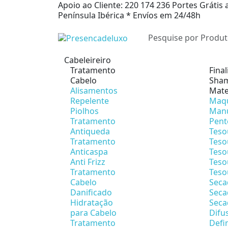
Apoio ao Cliente: 220 174 236
Portes Grátis 
Península Ibérica *
Envíos em 24/48h
Cabeleireiro
Tratamento
Fina
Cabelo
Sham
Alisamentos
Mate
Repelente
Maqu
Piolhos
Man
Tratamento
Pent
Antiqueda
Teso
Tratamento
Teso
Anticaspa
Teso
Anti Frizz
Teso
Tratamento
Teso
Cabelo
Seca
Danificado
Seca
Hidratação
Seca
para Cabelo
Difu
Tratamento
Defi