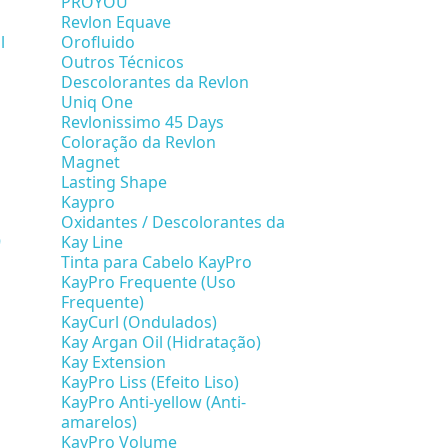
PROYOU
Revlon Equave
l
Orofluido
Outros Técnicos
Descolorantes da Revlon
Uniq One
Revlonissimo 45 Days
Coloração da Revlon
Magnet
Lasting Shape
Kaypro
Oxidantes / Descolorantes da
9
Kay Line
Tinta para Cabelo KayPro
KayPro Frequente (Uso
Frequente)
KayCurl (Ondulados)
Kay Argan Oil (Hidratação)
Kay Extension
KayPro Liss (Efeito Liso)
KayPro Anti-yellow (Anti-
amarelos)
KayPro Volume