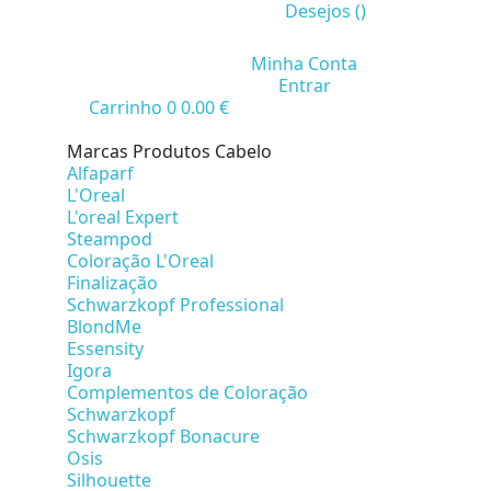
Desejos (
)
Minha Conta
Entrar
Carrinho
0
0.00 €
Marcas Produtos Cabelo
Alfaparf
L'Oreal
L'oreal Expert
Steampod
Coloração L'Oreal
Finalização
Schwarzkopf Professional
BlondMe
Essensity
Igora
Complementos de Coloração
Schwarzkopf
Schwarzkopf Bonacure
Osis
Silhouette