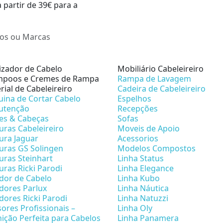
a partir de 39€ para a
lizador de Cabelo
Mobiliário Cabeleireiro
poos e Cremes de Rampa
Rampa de Lavagem
rial de Cabeleireiro
Cadeira de Cabeleireiro
ina de Cortar Cabelo
Espelhos
utenção
Recepções
es & Cabeças
Sofas
uras Cabeleireiro
Moveis de Apoio
ura Jaguar
Acessorios
uras GS Solingen
Modelos Compostos
uras Steinhart
Linha Status
uras Ricki Parodi
Linha Elegance
dor de Cabelo
Linha Kubo
dores Parlux
Linha Náutica
dores Ricki Parodi
Linha Natuzzi
sores Profissionais –
Linha Oly
nição Perfeita para Cabelos
Linha Panamera