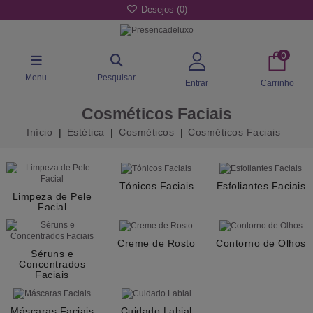
Desejos (
0
)
0
Menu
Pesquisar
Entrar
Carrinho
Cosméticos Faciais
Início
Estética
Cosméticos
Cosméticos Faciais
Tónicos Faciais
Esfoliantes Faciais
Limpeza de Pele
Facial
Creme de Rosto
Contorno de Olhos
Séruns e
Concentrados
Faciais
Máscaras Faciais
Cuidado Labial