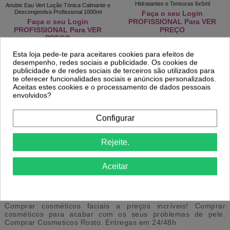
Hidratantes e Tensoras 6x5ml
Anubis Eau Vert Loção Tónica Calmante e
Descongestiva Profissional 1000ml
Faça o seu Login
Faça o seu Login
PROFISSIONAL Para VER
PROFISSIONAL Para VER
PREÇO
PREÇO
Esta loja pede-te para aceitares cookies para efeitos de
desempenho, redes sociais e publicidade. Os cookies de
publicidade e de redes sociais de terceiros são utilizados para
te oferecer funcionalidades sociais e anúncios personalizados.
Anubis Ampolas Hidratantes e
Aceitas estes cookies e o processamento de dados pessoais
Reafirmantes Hidroelastina 6x5ml
Anubis Sérum Antioxidante com Ácido
envolvidos?
Ferúlico, Vitamina C e DMAE 20ml
Faça o seu Login
28,34 €
PROFISSIONAL Para VER
PREÇO
Configurar
Comprar
Rejeite.
1
2
3
…
11
Aceitar
Cosmética Facial
Comprar cosméticos faciais a preços incríveis! Comprar
cosméticos para acabar com os seus problemas de pele.
Comprar Cosmeticos Rosto. Entregas em 24/48h