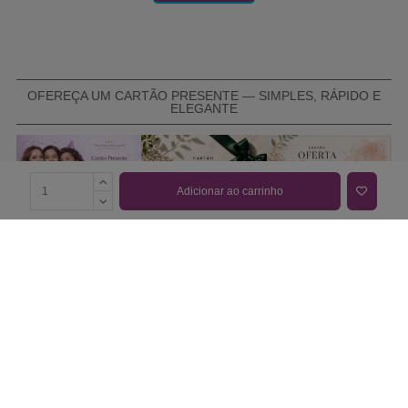
OFEREÇA UM CARTÃO PRESENTE — SIMPLES, RÁPIDO E
ELEGANTE
Adicionar ao carrinho
COMPRAR CARTÃO PRESENTE
PROMOÇÕES E REDUÇÕES
Todas as promoções e reduções de preço constantes na
nossa loja online são válidas de 01/06/2026 A 31/08/2026
INFORMAÇÕES