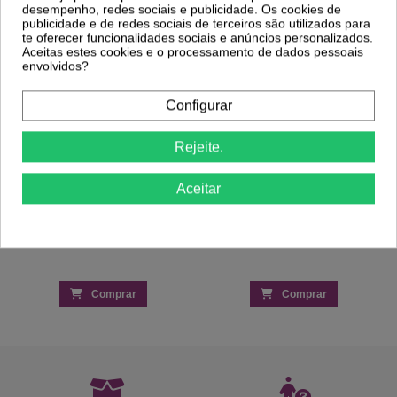
-29%
-29%
desempenho, redes sociais e publicidade. Os cookies de
publicidade e de redes sociais de terceiros são utilizados para
te oferecer funcionalidades sociais e anúncios personalizados.
Nutricolor - Verniz Andreia - NC23
Verniz Gel Andreia 218 Branco
Aceitas estes cookies e o processamento de dados pessoais
2,60 €
5,19 €
3,66 €
7,30 €
envolvidos?
Configurar
Rejeite.
Aceitar
Comprar
Comprar