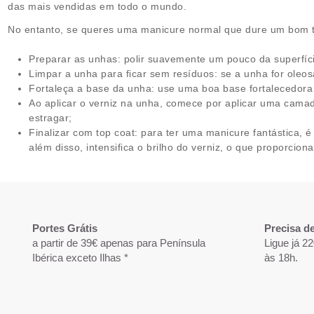
das mais vendidas em todo o mundo.
No entanto, se queres uma manicure normal que dure um bom t
Preparar as unhas: polir suavemente um pouco da superfície
Limpar a unha para ficar sem resíduos: se a unha for oleos
Fortaleça a base da unha: use uma boa base fortalecedora
Ao aplicar o verniz na unha, comece por aplicar uma cam
estragar;
Finalizar com top coat: para ter uma manicure fantástica,
além disso, intensifica o brilho do verniz, o que proporcion
Portes Grátis
Precisa d
a partir de 39€ apenas para Península
Ligue já 2
Ibérica exceto Ilhas *
às 18h.