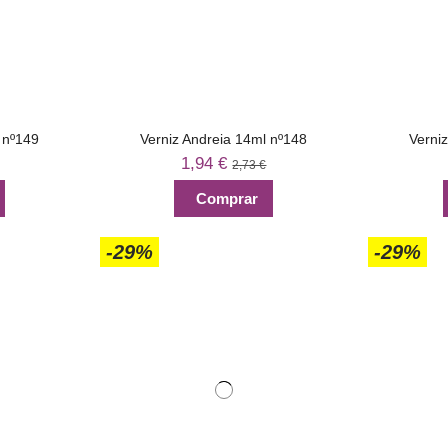
 nº149
Verniz Andreia 14ml nº148
Verni
1,94 €
2,73 €
Comprar
-29%
-29%