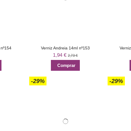
 nº154
Verniz Andreia 14ml nº153
Verni
1,94 €
2,73 €
Comprar
-29%
-29%