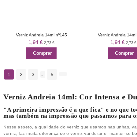
Verniz Andreia 14ml nº145
Verniz Andreia 14ml
1,94 €
1,94 €
2,73 €
2,73 €
Comprar
Comprar
1
2
3
…
5
Verniz Andreia 14ml: Cor Intensa e D
"A primeira impressão é a que fica" e no que to
mas também na impressão que passamos para os 
Nesse aspeto, a qualidade do verniz que usamos nas unhas, v
verniz, faz muita diferença se o verniz vai durar e manter-se