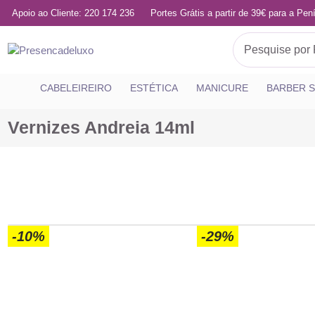
Apoio ao Cliente: 220 174 236
Portes Grátis a partir de 39€ para a Pení
CABELEIREIRO
ESTÉTICA
MANICURE
BARBER 
Vernizes Andreia 14ml
-10%
-29%