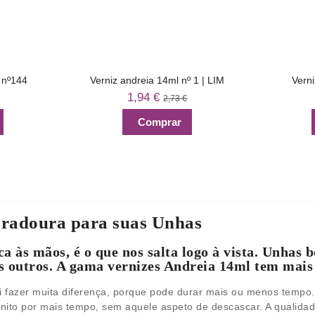
 nº144
Verniz andreia 14ml nº 1 | LIM
Verni
1,94 €
2,73 €
Comprar
uradoura para suas Unhas
ca às mãos, é o que nos salta logo à vista. Unhas 
outros. A gama vernizes Andreia 14ml tem mais d
ai fazer muita diferença, porque pode durar mais ou menos temp
 bonito por mais tempo, sem aquele aspeto de descascar. A qualid