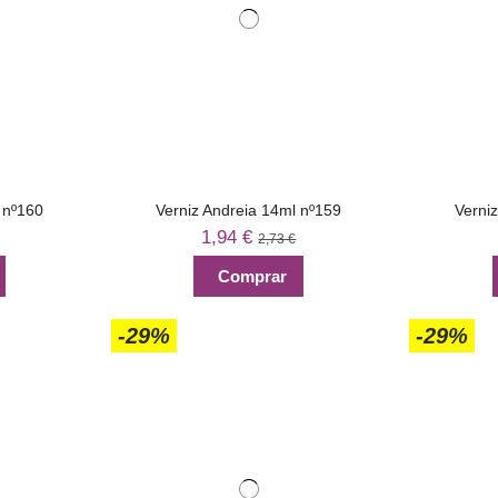
 nº160
Verniz Andreia 14ml nº159
Verni
1,94 €
2,73 €
Comprar
-29%
-29%