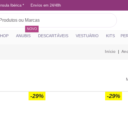
nsula Ibérica *
Envíos em 24/48h
NOVO
SHOP
ANUBIS
DESCARTÁVEIS
VESTUÁRIO
KITS
PE
Início
And
-29%
-29%