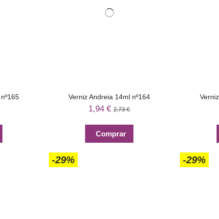
 nº165
Verniz Andreia 14ml nº164
Verni
1,94 €
2,73 €
Comprar
-29%
-29%