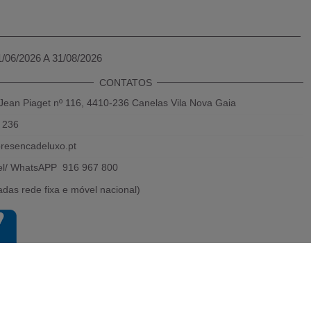
1/06/2026 A 31/08/2026
CONTATOS
Jean Piaget nº 116, 4410-236 Canelas Vila Nova Gaia
 236
resencadeluxo.pt
el/ WhatsAPP 916 967 800
das rede fixa e móvel nacional)
Powered by 2026
Presença de luxo