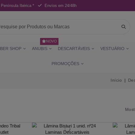
 Península Ibérica *
Envíos em 24/48h
NOVO
BER SHOP
ANUBIS
DESCARTÁVEIS
VESTUÁRIO
PROMOÇÕES
Início
Des
Most