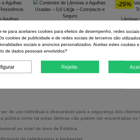
-25%
e Agulhas
Lâminas 
Resistência
Contentor de Lâminas e Agulhas
Usadas – 0,6 Litros – Compacto e
e-te para aceitares cookies para efeitos de desempenho, redes sociais
Seguro
Os cookies de publicidade e de redes sociais de terceiros são utilizado
1,90 €
ionalidades sociais e anúncios personalizados. Aceitas estes cookies e
o de dados pessoais envolvidos?
r
Comprar
figurar
Rejeite.
Acei
er de uso individual e descartável para a segurança dos clientes 
ça pública como tal estas lâminas não podem ser encontradas no li
ssional ao nível da área de Estética.
issional de cabeleireiros e barbearias.