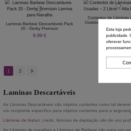
Contentor de Lâminas 
Usadas – 2 Litros – Alta 
Laminas Barbear Descartáveis Pack
20 - Derby Premium
2,65 €
Esta loja ped
9,99 €
publicidade. 
oferecer func
processament
Compra
Con
1
2
Laminas Descartáveis
As Lâminas Descartáveis são objetos curtantes como tal devem s
um recipiente especifico para objetos curtantes para a seguran
Lâminas de bisturi
, credo, lâminas de depilação são de uso profi
As Lâminas de navalhas e Lâminas de Barbear são para uso prof