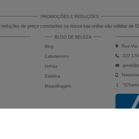
PROMOÇÕES E REDUÇÕES
reduções de preço constantes na nossa loja online são válidas de 0
BLOG DE BELEZA
Rua Via 
Blog
220 174
Cabeleireiro
geral@p
Unhas
Telemóv
Estética
*(Chama
Maquilhagem