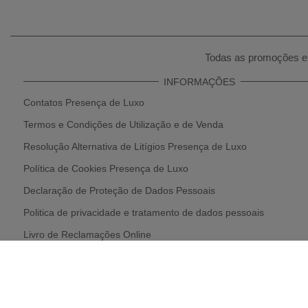
Todas as promoções e 
INFORMAÇÕES
Contatos Presença de Luxo
Termos e Condições de Utilização e de Venda
Resolução Alternativa de Litígios Presença de Luxo
Política de Cookies Presença de Luxo
Declaração de Proteção de Dados Pessoais
Politica de privacidade e tratamento de dados pessoais
Livro de Reclamações Online
Política de Devolução e Reembolso
Parcerias Presença de Luxo
* Condições de Envios e Recolhas