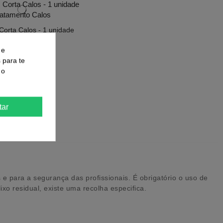
Corta Calos - 1 unidade
0,81 €
1,08 €
 e
s para te
 o
Comprar
tar
e para a segurança das profissionais. É obrigatório o uso de
xo residual, existe uma recolha especifica.