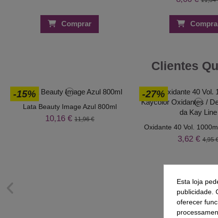
Comprar
Compra
Clientes Q
-15%
-27%
Lata Beauty Image Azul 800ml
10,16 €
11,96 €
Oxidante 40 Vol. 1000ml
3,62 €
4,95 
Esta loja ped
publicidade. 
oferecer func
processament