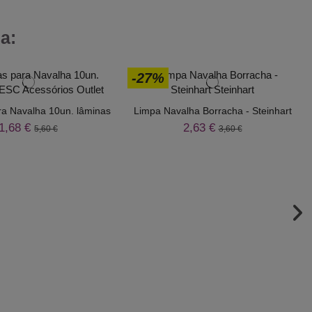
a:
-27%
a Navalha 10un. lâminas
Limpa Navalha Borracha - Steinhart
1,68 €
2,63 €
5,60 €
3,60 €