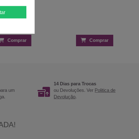
tar
Comprar
Comprar
14 Dias para Trocas
 para um
ou Devoluções. Ver
Politica de
ga.
Devolução
.