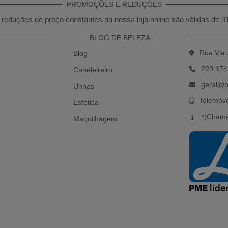
PROMOÇÕES E REDUÇÕES
reduções de preço constantes na nossa loja online são válidas de 0
BLOG DE BELEZA
Rua Via 
Blog
220 174
Cabeleireiro
geral@p
Unhas
Telemóv
Estética
*(Chama
Maquilhagem