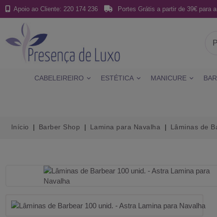
Apoio ao Cliente: 220 174 236
Portes Grátis a partir de 39€ para a
CABELEIREIRO
ESTÉTICA
MANICURE
BAR
Início
Barber Shop
Lamina para Navalha
Lâminas de Ba