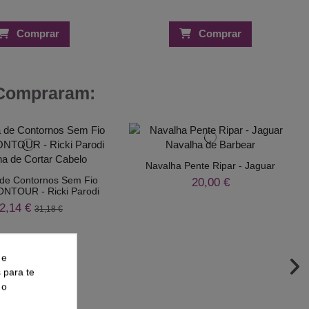
Comprar
Comprar
 Compraram:
Navalha Pente Ripar - Jaguar
de Contornos Sem Fio
20,00 €
NTOUR - Ricki Parodi
2,14 €
31,18 €
 e
s para te
 o