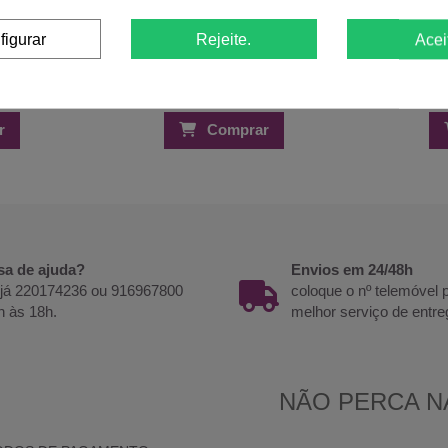
figurar
Rejeite.
Acei
r
Comprar
sa de ajuda?
Envios em 24/48h
 já 220174236 ou 916967800
coloque o nº telemóvel
h às 18h.
melhor serviço de entre