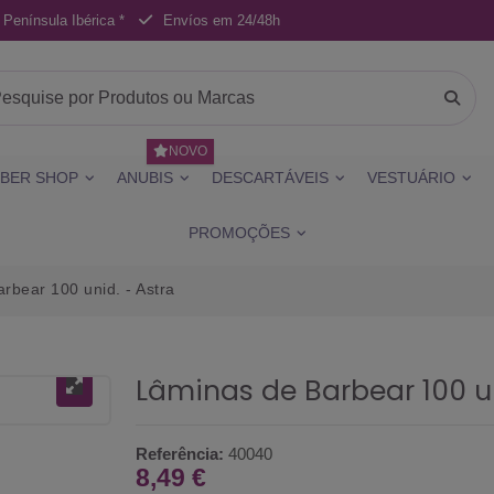
 Península Ibérica *
Envíos em 24/48h
NOVO
BER SHOP
ANUBIS
DESCARTÁVEIS
VESTUÁRIO
PROMOÇÕES
rbear 100 unid. - Astra
Lâminas de Barbear 100 un
Referência:
40040
8,49 €