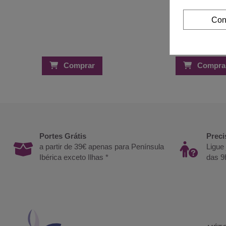
Con
Comprar
Compra
Portes Grátis
Preci
a partir de 39€ apenas para Península
Ligue
Ibérica exceto Ilhas *
das 9