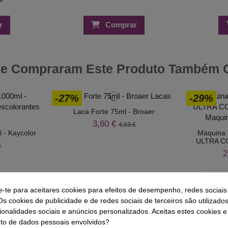
r
Comprar
ue Compraram Este Produto Também
-27%
-29%
Laca Forte 75ml - Broaer
3,60 €
4,93 €
 - Kaycolor
Máquina 
ULTRA CO
€
2
e-te para aceitares cookies para efeitos de desempenho, redes sociais
Os cookies de publicidade e de redes sociais de terceiros são utilizado
ionalidades sociais e anúncios personalizados. Aceitas estes cookies e
o de dados pessoais envolvidos?