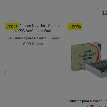
1
-70%
-29%
24 Lâminas para Navalha - Comair
6,00 €
19,99 €
Lâminas para Navalha Fe
8,06 €
11,34 