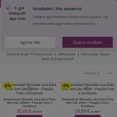
Desejos (
)
0
Menu
Pesquisar
Entrar
Carrinho
Silhouette Super Hold Schwarzkopf
Início
Cabeleireiro
Marcas Produtos Cabelo
Schwarzkopf Professional
Silhouette
Silhouette Super
Hold Schwarzkopf
Escolher
7
-5%
-5%
Schwarzkopf Silhouette Laca Extra Forte
Schwarzkopf Silhouette Laca Extra Forte
Sem Gás 1000ml – Fixação Forte e
Sem Gás 200ml – Fixação Forte e
Duradoura
Duradoura
32,02 €
10,83 €
33,70 €
11,40 €