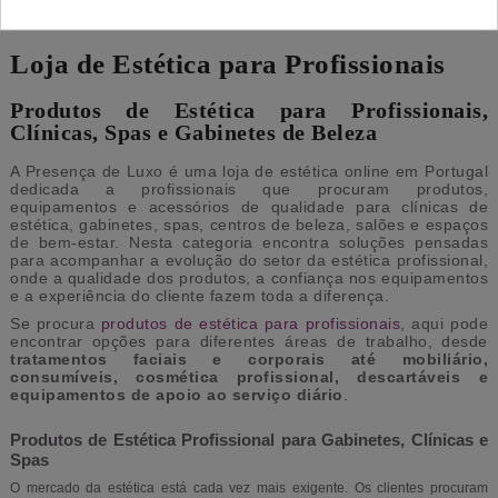
Loja de Estética para Profissionais
Produtos de Estética para Profissionais,
Clínicas, Spas e Gabinetes de Beleza
A Presença de Luxo é uma loja de estética online em Portugal
dedicada a profissionais que procuram produtos,
equipamentos e acessórios de qualidade para clínicas de
estética, gabinetes, spas, centros de beleza, salões e espaços
de bem-estar. Nesta categoria encontra soluções pensadas
para acompanhar a evolução do setor da estética profissional,
onde a qualidade dos produtos, a confiança nos equipamentos
e a experiência do cliente fazem toda a diferença.
Se procura
produtos de estética para profissionais
, aqui pode
encontrar opções para diferentes áreas de trabalho, desde
tratamentos faciais e corporais até mobiliário,
consumíveis, cosmética profissional, descartáveis e
equipamentos de apoio ao serviço diário
.
Produtos de Estética Profissional para Gabinetes, Clínicas e
Spas
O mercado da estética está cada vez mais exigente. Os clientes procuram