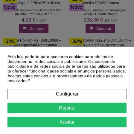
Novo
Novo
Toalha Cabeleireiro RickiParodi 100%
Marquesa Estética com Arrumação
Algodão Preta 50 x 90 cm
Weelko DOMIX Branca
4,28 €
238,00 €
6,02 €
280,00 €
Comprar
Comprar
-30%
-30%
Cera Roll-On Mel Doll 100ml – Cera
Cera Roll-On Azuleno Doll 100ml – Cera
Esta loja pede-te para aceitares cookies para efeitos de
Depilatória Profissional
Depilatória Profissional
desempenho, redes sociais e publicidade. Os cookies de
0,99 €
0,99 €
1,41 €
1,41 €
publicidade e de redes sociais de terceiros são utilizados para
Comprar
Comprar
te oferecer funcionalidades sociais e anúncios personalizados.
Aceitas estes cookies e o processamento de dados pessoais
envolvidos?
-30%
-30%
Configurar
Cera Roll-On Chocolate Doll 100ml – Cera
Cera Roll-On Zinco & Argan Doll 100ml –
Depilatória Profissional
Cera Depilatória Profissional
0,99 €
0,99 €
1,41 €
1,41 €
Rejeite.
Comprar
Comprar
Aceitar
1
2
3
…
91