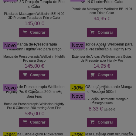
Pistola de Massagem Wellbeinn BE-IN 01
com Frio e Calor
Pistola de Massagem Wellbeinn BE IN 02
94,95 €
3D Pro com Terapia de Frio e Calor
145,00 €
Comprar
Comprar
Novo
Novo
Manga de Pressoterapia Wellbeinn Highfly
Extensor de Ancas Wellbeinn para Botas
Pro para Braço
de Pressoterapia Highfly Pro
145,00 €
14,95 €
Comprar
Comprar
Novo
-30%
Novo
INOCOS Loção Hidratante Manga e
Pêssego 500ml
Botas de Pressoterapia Wellbeinn Highfly
8,33 €
Pro 6 Câmaras 260 mmHg Sem Fios
11,90 €
585,00 €
Comprar
Comprar
-29%
-15%