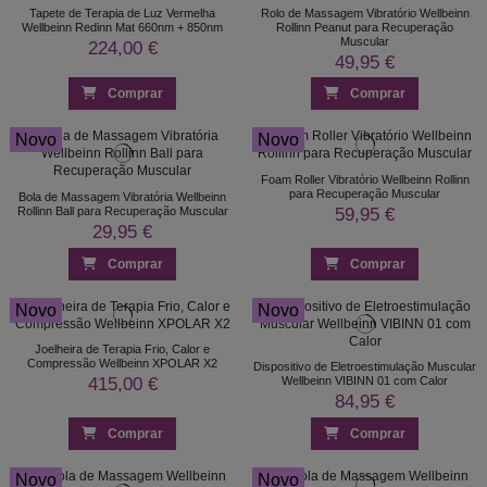
Tapete de Terapia de Luz Vermelha
Rolo de Massagem Vibratório Wellbeinn
Wellbeinn Redinn Mat 660nm + 850nm
Rollinn Peanut para Recuperação
Muscular
224,00 €
49,95 €
Comprar
Comprar
Novo
Novo
Foam Roller Vibratório Wellbeinn Rollinn
para Recuperação Muscular
Bola de Massagem Vibratória Wellbeinn
59,95 €
Rollinn Ball para Recuperação Muscular
29,95 €
Comprar
Comprar
Novo
Novo
Joelheira de Terapia Frio, Calor e
Compressão Wellbeinn XPOLAR X2
Dispositivo de Eletroestimulação Muscular
415,00 €
Wellbeinn VIBINN 01 com Calor
84,95 €
Comprar
Comprar
Novo
Novo