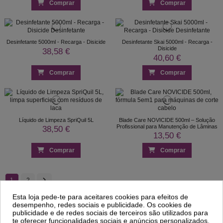
Comprar
Comprar
Desinfetante 5000ml - Recarga - Disicide
Desinfetante Skai 5000ml - Recarga -
Disicide
38,58 €
40,60 €
Comprar
Comprar
Líquido de Limpeza SpriQuil 5L
Blade Care NOVICIDE 500ml – Solução
Profissional para Manutenção de Lâminas
38,50 €
13,50 €
Comprar
Comprar
1
2
Esta loja pede-te para aceitares cookies para efeitos de
desempenho, redes sociais e publicidade. Os cookies de
Desinfetante
publicidade e de redes sociais de terceiros são utilizados para
te oferecer funcionalidades sociais e anúncios personalizados.