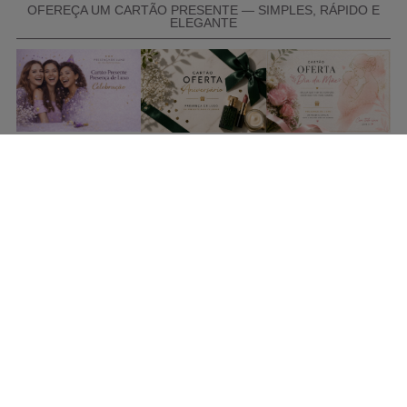
OFEREÇA UM CARTÃO PRESENTE — SIMPLES, RÁPIDO E
ELEGANTE
COMPRAR CARTÃO PRESENTE
PROMOÇÕES E REDUÇÕES
Todas as promoções e reduções de preço constantes na
nossa loja online são válidas de 01/06/2026 A 31/08/2026
INFORMAÇÕES
BLOG DE BELEZA