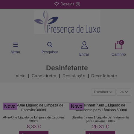
Desejos (
0
)
0
Menu
Pesquisar
Entrar
Carrinho
Desinfetante
Início
Cabeleireiro
Desinfeção
Desinfetante
Escolher
24
Novo
Novo
All-in-One Líquido de Limpeza de Escovas
Steinhart 7 em 1 Líquido de Tratamento
300ml
para Lâminas 500ml
8,33 €
26,31 €