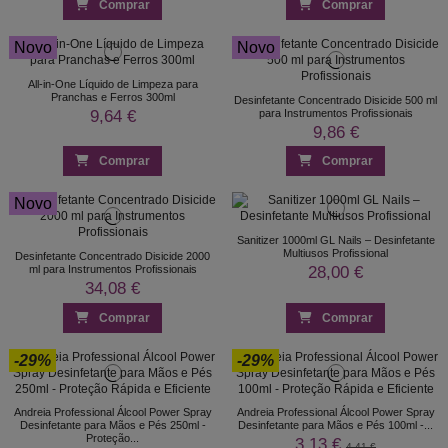
Comprar
Comprar
Novo
Novo
All-in-One Líquido de Limpeza para
Pranchas e Ferros 300ml
Desinfetante Concentrado Disicide 500 ml
9,64 €
para Instrumentos Profissionais
9,86 €
Comprar
Comprar
Novo
Sanitizer 1000ml GL Nails – Desinfetante
Multiusos Profissional
Desinfetante Concentrado Disicide 2000
28,00 €
ml para Instrumentos Profissionais
34,08 €
Comprar
Comprar
-29%
-29%
Andreia Professional Álcool Power Spray
Andreia Professional Álcool Power Spray
Desinfetante para Mãos e Pés 250ml -
Desinfetante para Mãos e Pés 100ml -...
Proteção...
3,13 €
4,41 €