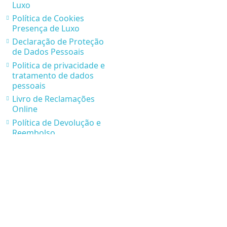
Luxo
Política de Cookies
Presença de Luxo
Declaração de Proteção
de Dados Pessoais
Politica de privacidade e
tratamento de dados
pessoais
Livro de Reclamações
Online
Política de Devolução e
Reembolso
Parcerias Presença de
Luxo
* Condições de Envios e
Recolhas
Contatos
Rua Via Jean Piaget nº 116, 4410-236 Canelas Vila Nova