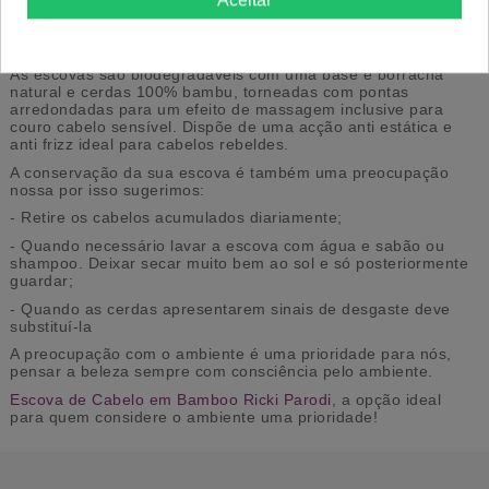
Aceitar
Ricki Parodi
Um dos mais recentes investimentos da Ricki Parodi foi numa
linha de escovas cabelo com uma estrutura 100% em bambu.
As escovas são biodegradáveis com uma base e borracha
natural e cerdas 100% bambu, torneadas com pontas
arredondadas para um efeito de massagem inclusive para
couro cabelo sensível. Dispõe de uma acção anti estática e
anti frizz ideal para cabelos rebeldes.
A conservação da sua escova é também uma preocupação
nossa por isso sugerimos:
- Retire os cabelos acumulados diariamente;
- Quando necessário lavar a escova com água e sabão ou
shampoo. Deixar secar muito bem ao sol e só posteriormente
guardar;
- Quando as cerdas apresentarem sinais de desgaste deve
substituí-la
A preocupação com o ambiente é uma prioridade para nós,
pensar a beleza sempre com consciência pelo ambiente.
Escova de Cabelo em Bamboo Ricki Parodi
, a opção ideal
para quem considere o ambiente uma prioridade!