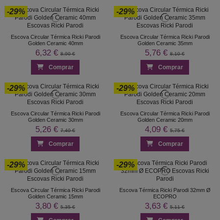
-29%
-29%
Escova Circular Térmica Ricki Parodi
Escova Circular Térmica Ricki Parodi
Golden Ceramic 40mm
Golden Ceramic 35mm
6,32 €
5,76 €
8,90 €
8,10 €
Comprar
Comprar
-29%
-29%
Escova Circular Térmica Ricki Parodi
Escova Circular Térmica Ricki Parodi
Golden Ceramic 30mm
Golden Ceramic 20mm
5,26 €
4,09 €
7,40 €
5,75 €
Comprar
Comprar
-29%
-29%
Escova Circular Térmica Ricki Parodi
Escova Térmica Ricki Parodi 32mm Ø
Golden Ceramic 15mm
ECOPRO
3,80 €
3,63 €
5,35 €
5,11 €