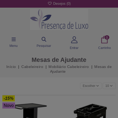
Desejos (
0
)
0
Menu
Pesquisar
Entrar
Carrinho
Mesas de Ajudante
Início
Cabeleireiro
Mobiliário Cabeleireiro
Mesas de
Ajudante
Escolher
10
-15%
Novo