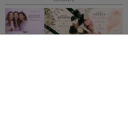
COMPRAR CARTÃO PRESENTE
PROMOÇÕES E REDUÇÕES
Todas as promoções e reduções de preço constantes na
nossa loja online são válidas de 01/06/2026 A 31/08/2026
INFORMAÇÕES
BLOG DE BELEZA
CONTATOS