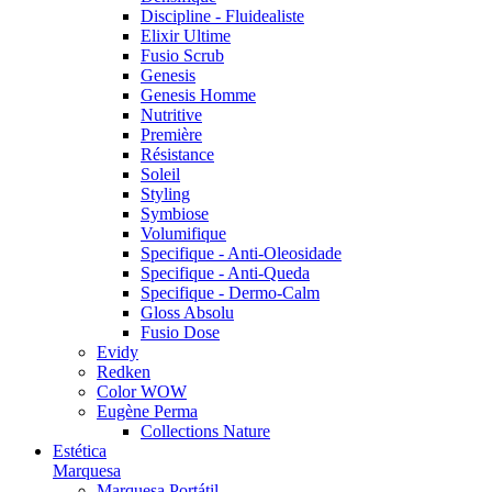
Discipline - Fluidealiste
Elixir Ultime
Fusio Scrub
Genesis
Genesis Homme
Nutritive
Première
Résistance
Soleil
Styling
Symbiose
Volumifique
Specifique - Anti-Oleosidade
Specifique - Anti-Queda
Specifique - Dermo-Calm
Gloss Absolu
Fusio Dose
Evidy
Redken
Color WOW
Eugène Perma
Collections Nature
Estética
Marquesa
Marquesa Portátil