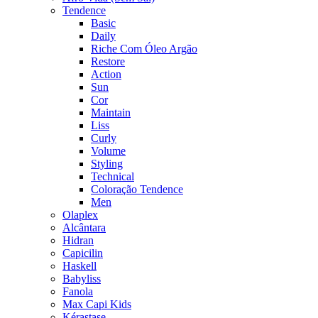
Tendence
Basic
Daily
Riche Com Óleo Argão
Restore
Action
Sun
Cor
Maintain
Liss
Curly
Volume
Styling
Technical
Coloração Tendence
Men
Olaplex
Alcântara
Hidran
Capicilin
Haskell
Babyliss
Fanola
Max Capi Kids
Kérastase