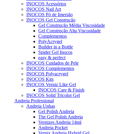
INOCOS Acessórios
INOCOS Nail Art
INOCOS Pó de Imersão
INOCOS Gel Construção
Gel Construção Média Viscosidade
Gel Construção Alta Viscosidade
Complementos
PolyAcrygel
Builder in a Bottle
Spider Gel Inocos
easy & perfect
INOCOS Cuidados de Pele
INOCOS Complementos
INOCOS Polyacrygel
INOCOS Kits
INOCOS Verniz Like Gel
INOCOS Care & Finish
INOCOS Solid Tricolor Gel
Andreia Professional
Andreia Unhas
Gel Polish Andreia
The Gel Polish Andreia
Vernizes Andreia 14ml
Andreia Pocket
Verniz Andreia Hybrid Gel