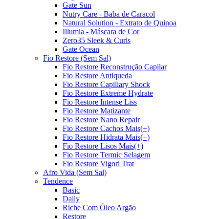
Gate Sun
Nutry Care - Baba de Caracol
Natural Solution - Extrato de Quinoa
Illumia - Máscara de Cor
Zero35 Sleek & Curls
Gate Ocean
Fio Restore (Sem Sal)
Fio Restore Reconstrução Capilar
Fio Restore Antiqueda
Fio Restore Capillary Shock
Fio Restore Extreme Hydrate
Fio Restore Intense Liss
Fio Restore Matizante
Fio Restore Nano Repair
Fio Restore Cachos Mais(+)
Fio Restore Hidrata Mais(+)
Fio Restore Lisos Mais(+)
Fio Restore Termic Selagem
Fio Restore Vigori Trat
Afro Vida (Sem Sal)
Tendence
Basic
Daily
Riche Com Óleo Argão
Restore