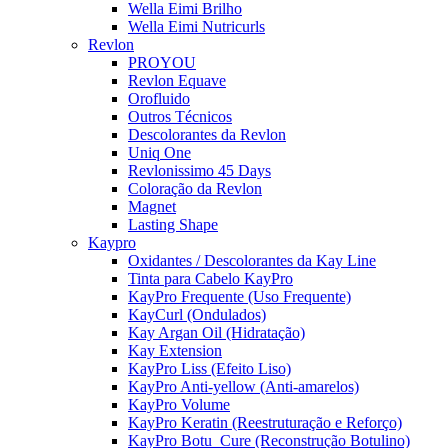
Wella Eimi Brilho
Wella Eimi Nutricurls
Revlon
PROYOU
Revlon Equave
Orofluido
Outros Técnicos
Descolorantes da Revlon
Uniq One
Revlonissimo 45 Days
Coloração da Revlon
Magnet
Lasting Shape
Kaypro
Oxidantes / Descolorantes da Kay Line
Tinta para Cabelo KayPro
KayPro Frequente (Uso Frequente)
KayCurl (Ondulados)
Kay Argan Oil (Hidratação)
Kay Extension
KayPro Liss (Efeito Liso)
KayPro Anti-yellow (Anti-amarelos)
KayPro Volume
KayPro Keratin (Reestruturação e Reforço)
KayPro Botu_Cure (Reconstrução Botulino)