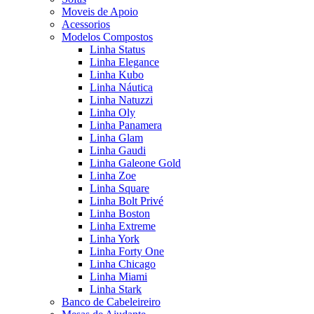
Moveis de Apoio
Acessorios
Modelos Compostos
Linha Status
Linha Elegance
Linha Kubo
Linha Náutica
Linha Natuzzi
Linha Oly
Linha Panamera
Linha Glam
Linha Gaudi
Linha Galeone Gold
Linha Zoe
Linha Square
Linha Bolt Privé
Linha Boston
Linha Extreme
Linha York
Linha Forty One
Linha Chicago
Linha Miami
Linha Stark
Banco de Cabeleireiro