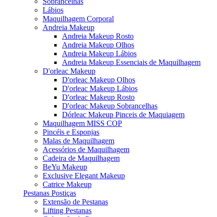
Sobrancelhas
Lábios
Maquilhagem Corporal
Andreia Makeup
Andreia Makeup Rosto
Andreia Makeup Olhos
Andreia Makeup Lábios
Andreia Makeup Essenciais de Maquilhagem
D'orleac Makeup
D'orleac Makeup Olhos
D'orleac Makeup Lábios
D'orleac Makeup Rosto
D'orleac Makeup Sobrancelhas
Dórleac Makeup Pinceis de Maquiagem
Maquilhagem MISS COP
Pincéis e Esponjas
Malas de Maquilhagem
Acessórios de Maquilhagem
Cadeira de Maquilhagem
BeYu Makeup
Exclusive Elegant Makeup
Catrice Makeup
Pestanas Postiças
Extensão de Pestanas
Lifting Pestanas