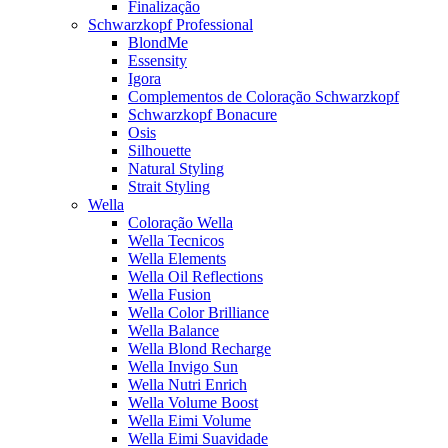
Finalização
Schwarzkopf Professional
BlondMe
Essensity
Igora
Complementos de Coloração Schwarzkopf
Schwarzkopf Bonacure
Osis
Silhouette
Natural Styling
Strait Styling
Wella
Coloração Wella
Wella Tecnicos
Wella Elements
Wella Oil Reflections
Wella Fusion
Wella Color Brilliance
Wella Balance
Wella Blond Recharge
Wella Invigo Sun
Wella Nutri Enrich
Wella Volume Boost
Wella Eimi Volume
Wella Eimi Suavidade