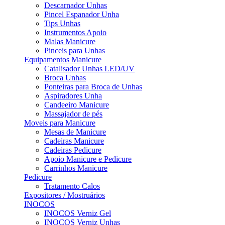
Descarnador Unhas
Pincel Espanador Unha
Tips Unhas
Instrumentos Apoio
Malas Manicure
Pinceis para Unhas
Equipamentos Manicure
Catalisador Unhas LED/UV
Broca Unhas
Ponteiras para Broca de Unhas
Aspiradores Unha
Candeeiro Manicure
Massajador de pés
Moveis para Manicure
Mesas de Manicure
Cadeiras Manicure
Cadeiras Pedicure
Apoio Manicure e Pedicure
Carrinhos Manicure
Pedicure
Tratamento Calos
Expositores / Mostruários
INOCOS
INOCOS Verniz Gel
INOCOS Verniz Unhas