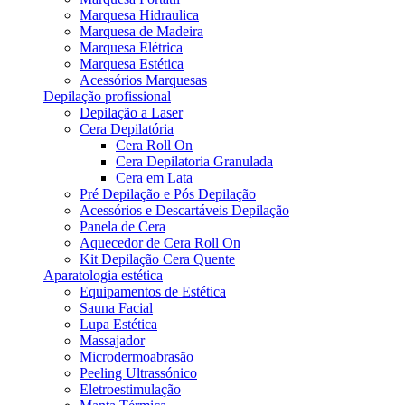
Marquesa Hidraulica
Marquesa de Madeira
Marquesa Elétrica
Marquesa Estética
Acessórios Marquesas
Depilação profissional
Depilação a Laser
Cera Depilatória
Cera Roll On
Cera Depilatoria Granulada
Cera em Lata
Pré Depilação e Pós Depilação
Acessórios e Descartáveis Depilação
Panela de Cera
Aquecedor de Cera Roll On
Kit Depilação Cera Quente
Aparatologia estética
Equipamentos de Estética
Sauna Facial
Lupa Estética
Massajador
Microdermoabrasão
Peeling Ultrassónico
Eletroestimulação