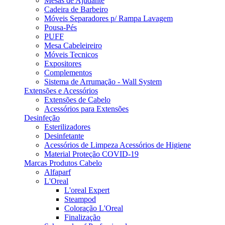
Mesas de Ajudante
Cadeira de Barbeiro
Móveis Separadores p/ Rampa Lavagem
Pousa-Pés
PUFF
Mesa Cabeleireiro
Móveis Tecnicos
Expositores
Complementos
Sistema de Arrumação - Wall System
Extensões e Acessórios
Extensões de Cabelo
Acessórios para Extensões
Desinfeção
Esterilizadores
Desinfetante
Acessórios de Limpeza Acessórios de Higiene
Material Proteção COVID-19
Marcas Produtos Cabelo
Alfaparf
L'Oreal
L'oreal Expert
Steampod
Coloração L'Oreal
Finalização