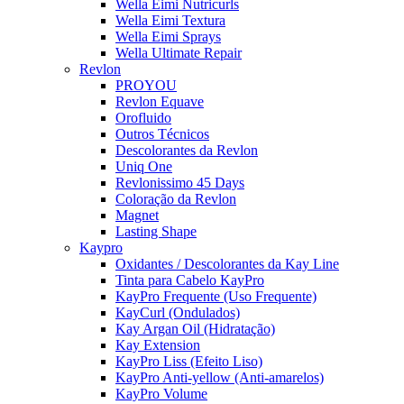
Wella Eimi Nutricurls
Wella Eimi Textura
Wella Eimi Sprays
Wella Ultimate Repair
Revlon
PROYOU
Revlon Equave
Orofluido
Outros Técnicos
Descolorantes da Revlon
Uniq One
Revlonissimo 45 Days
Coloração da Revlon
Magnet
Lasting Shape
Kaypro
Oxidantes / Descolorantes da Kay Line
Tinta para Cabelo KayPro
KayPro Frequente (Uso Frequente)
KayCurl (Ondulados)
Kay Argan Oil (Hidratação)
Kay Extension
KayPro Liss (Efeito Liso)
KayPro Anti-yellow (Anti-amarelos)
KayPro Volume