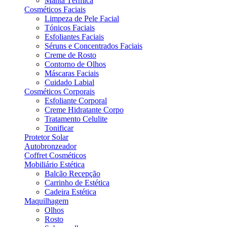
Manta Térmica
Cosméticos Faciais
Limpeza de Pele Facial
Tónicos Faciais
Esfoliantes Faciais
Séruns e Concentrados Faciais
Creme de Rosto
Contorno de Olhos
Máscaras Faciais
Cuidado Labial
Cosméticos Corporais
Esfoliante Corporal
Creme Hidratante Corpo
Tratamento Celulite
Tonificar
Protetor Solar
Autobronzeador
Coffret Cosméticos
Mobiliário Estética
Balcão Recepção
Carrinho de Estética
Cadeira Estética
Maquilhagem
Olhos
Rosto