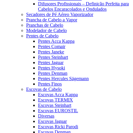
Difusores Profissionais – Definição Perfeita para
Cabelos Encaracolados e Ondulados
Secadores de Pé Aéreo Vaporizador
Prancha de Cabelo a Vapor
Pranchas de Cabelo
Modelador de Cabelo
Pentes de Cabelo
Pentes Acca Kappa
Pentes Comair
Pentes Janeke
Pentes Steinhart
Pentes Jaguar
Pentes Hysoki
Pentes Denman
Pentes Hercules Sägemann
Pentes Finos
Escovas de Cabelo
Escovas Acca Kappa
Escovas TERMIX
Escovas Steinhart
Escovas EUROSTIL
Diversas
Escovas Jaguar
Escovas Ricki Parodi
Escovas Denman