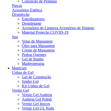
Coloração de Pestanas
Pinças
Acessórios Estética
Desinfeção
Esterilizadores
Desinfetante
Acessórios de Limpeza Acessórios de Higiene
Material Proteção COVID-19
Spa
Velas de Massagem
Óleo para Massagem
Creme de Massagem
Pedras Quentes
Gel de Banho
Maderoterapia
Manicure
Unhas de Gel
Gel de Construção
Spider Gel
Kit Unhas de Gel
Verniz Gel
Verniz Gel Andreia
Andreia Gel Polish
Verniz Gel Inocos
Verniz Gel GL Nails