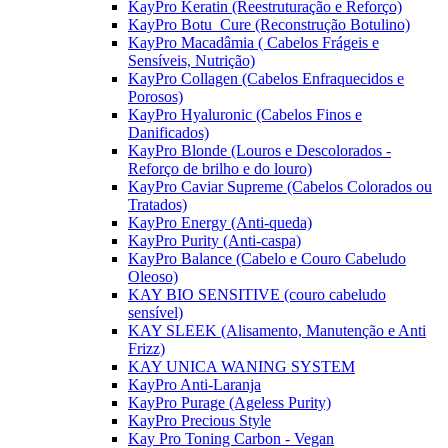
KayPro Keratin (Reestruturação e Reforço)
KayPro Botu_Cure (Reconstrução Botulino)
KayPro Macadâmia ( Cabelos Frágeis e
Sensíveis, Nutrição)
KayPro Collagen (Cabelos Enfraquecidos e
Porosos)
KayPro Hyaluronic (Cabelos Finos e
Danificados)
KayPro Blonde (Louros e Descolorados -
Reforço de brilho e do louro)
KayPro Caviar Supreme (Cabelos Colorados ou
Tratados)
KayPro Energy (Anti-queda)
KayPro Purity (Anti-caspa)
KayPro Balance (Cabelo e Couro Cabeludo
Oleoso)
KAY BIO SENSITIVE (couro cabeludo
sensível)
KAY SLEEK (Alisamento, Manutenção e Anti
Frizz)
KAY UNICA WANING SYSTEM
KayPro Anti-Laranja
KayPro Purage (Ageless Purity)
KayPro Precious Style
Kay Pro Toning Carbon - Vegan