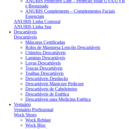
ANUBIS Protective Line – Proteção Solar UVA/UVB
e Bronzeado
ANUBIS Complements – Complementos Faciais
Essenciais
ANUBIS Linha Corporal
ANUBIS Linha Spa
Descartáveis
Descartáveis
Máscaras Certificadas
Rolos de Marquesa Lençóis Descartáveis
Chinelos Descartáveis
Laminas Descartáveis
Luvas Descartáveis
Toucas Descartáveis
Toalhas Descartáveis
Descartáveis Depilação
Descartáveis Manicure Pedicure
Descartáveis de Cabeleireiro
Descartáveis de Estética
Descartáveis para Medicina Estética
Vestuário
Vestuário Profissional
Wock Shoes
Wock Reblast
Wock Bloc