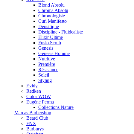
Blond Absolu
Chroma Absolu
Chronologiste
Curl Manifesto
Densifique
Discipline - Fluidealiste
Elixir Ultime
Fusio Scrub
Genesis
Genesis Homme
Nutritive
Première
Résistance
Soleil
Styling
Evidy
Redken
Color WOW
Eugène Perma
Collections Nature
Marcas Barbershop
Beard Club
FNX
Barburys