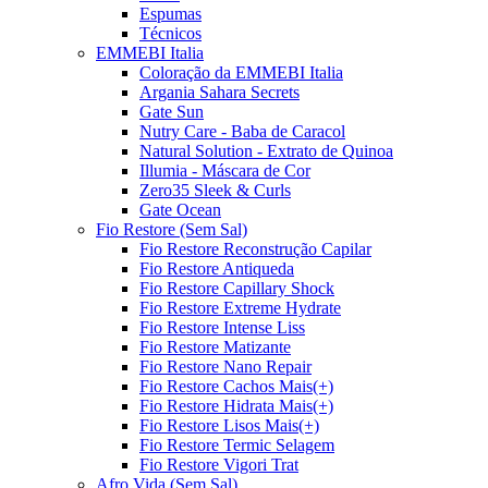
Espumas
Técnicos
EMMEBI Italia
Coloração da EMMEBI Italia
Argania Sahara Secrets
Gate Sun
Nutry Care - Baba de Caracol
Natural Solution - Extrato de Quinoa
Illumia - Máscara de Cor
Zero35 Sleek & Curls
Gate Ocean
Fio Restore (Sem Sal)
Fio Restore Reconstrução Capilar
Fio Restore Antiqueda
Fio Restore Capillary Shock
Fio Restore Extreme Hydrate
Fio Restore Intense Liss
Fio Restore Matizante
Fio Restore Nano Repair
Fio Restore Cachos Mais(+)
Fio Restore Hidrata Mais(+)
Fio Restore Lisos Mais(+)
Fio Restore Termic Selagem
Fio Restore Vigori Trat
Afro Vida (Sem Sal)