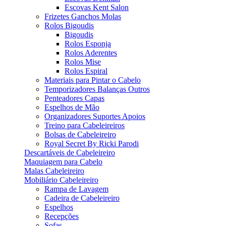
Escovas Kent Salon
Frizetes Ganchos Molas
Rolos Bigoudis
Bigoudis
Rolos Esponja
Rolos Aderentes
Rolos Mise
Rolos Espiral
Materiais para Pintar o Cabelo
Temporizadores Balanças Outros
Penteadores Capas
Espelhos de Mão
Organizadores Suportes Apoios
Treino para Cabeleireiros
Bolsas de Cabeleireiro
Royal Secret By Ricki Parodi
Descartáveis de Cabeleireiro
Maquiagem para Cabelo
Malas Cabeleireiro
Mobiliário Cabeleireiro
Rampa de Lavagem
Cadeira de Cabeleireiro
Espelhos
Recepções
Sofas