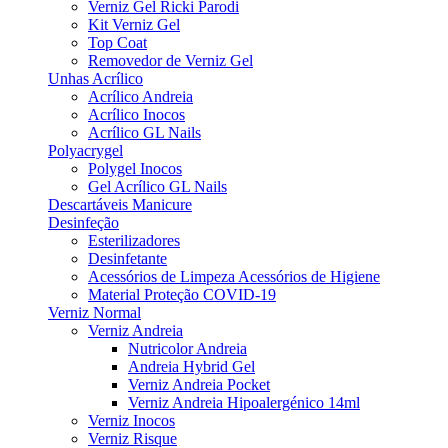
Verniz Gel Ricki Parodi
Kit Verniz Gel
Top Coat
Removedor de Verniz Gel
Unhas Acrílico
Acrílico Andreia
Acrílico Inocos
Acrílico GL Nails
Polyacrygel
Polygel Inocos
Gel Acrílico GL Nails
Descartáveis Manicure
Desinfeção
Esterilizadores
Desinfetante
Acessórios de Limpeza Acessórios de Higiene
Material Proteção COVID-19
Verniz Normal
Verniz Andreia
Nutricolor Andreia
Andreia Hybrid Gel
Verniz Andreia Pocket
Verniz Andreia Hipoalergénico 14ml
Verniz Inocos
Verniz Risque