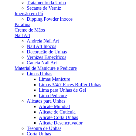
Tratamento da Unha
Secante de Verniz
Imersão em Pó
Dipping Powder Inocos
Parafina
Creme de Mãos
Nail Art
Andreia Nail Art
Nail Art Inocos
Decoração de Unhas
Vernizes Específicos
Caneta Nail Art
Material de Manicure e Pedicure
Limas Unhas
Limas Manicure
Limas 3/4/7 Faces Buffer Unhas
Lima para Unhas de Gel
Lima Pedicure
Alicates para Unhas
Alicate Mundial
Alicate de Cutícula
Alicate Corta Unhas
Alicate Desencravador
Tesoura de Unhas
Corta Unhas