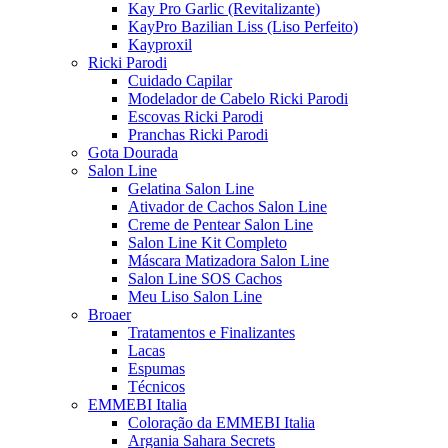
Kay Pro Garlic (Revitalizante)
KayPro Bazilian Liss (Liso Perfeito)
Kayproxil
Ricki Parodi
Cuidado Capilar
Modelador de Cabelo Ricki Parodi
Escovas Ricki Parodi
Pranchas Ricki Parodi
Gota Dourada
Salon Line
Gelatina Salon Line
Ativador de Cachos Salon Line
Creme de Pentear Salon Line
Salon Line Kit Completo
Máscara Matizadora Salon Line
Salon Line SOS Cachos
Meu Liso Salon Line
Broaer
Tratamentos e Finalizantes
Lacas
Espumas
Técnicos
EMMEBI Italia
Coloração da EMMEBI Italia
Argania Sahara Secrets