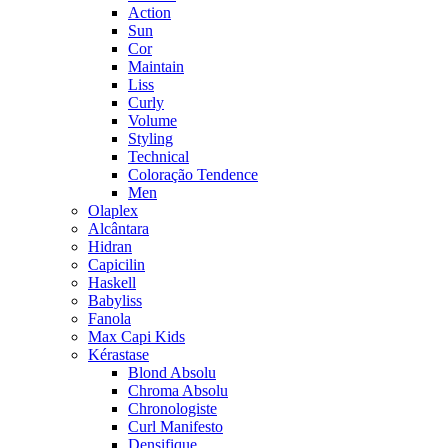
Action
Sun
Cor
Maintain
Liss
Curly
Volume
Styling
Technical
Coloração Tendence
Men
Olaplex
Alcântara
Hidran
Capicilin
Haskell
Babyliss
Fanola
Max Capi Kids
Kérastase
Blond Absolu
Chroma Absolu
Chronologiste
Curl Manifesto
Densifique