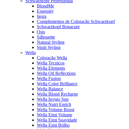
Schwarzkopf Professional
BlondMe
Essensity
Igora
Complementos de Coloração Schwarzkopf
Schwarzkopf Bonacure
Osis
Silhouette
Natural Styling
Strait Styling
Wella
Coloração Wella
Wella Tecnicos
Wella Elements
Wella Oil Reflections
Wella Fusion
Wella Color Brilliance
Wella Balance
Wella Blond Recharge
Wella Invigo Sun
Wella Nutri Enrich
Wella Volume Boost
Wella Eimi Volume
Wella Eimi Suavidade
Wella Eimi Brilho