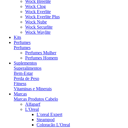
Wock Breelite
Wock Clog
Wock Everlite
Wock Everlite Plus
Wock Nube
Wock Securlite
Wock Waylite
Kits
Perfumes
Perfumes
Perfumes Mulher
Perfumes Homem
Suplementos
Superalimentos
Bem-Estar
Perda de Peso
Fitness
Vitaminas e Minerais
Marcas
Marcas Produtos Cabelo
Alfaparf
L'Oreal
L'oreal Expert
Steampod
Coloração L'Oreal