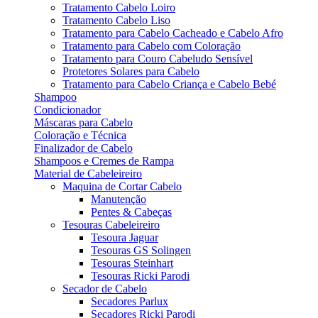
Tratamento Cabelo Loiro
Tratamento Cabelo Liso
Tratamento para Cabelo Cacheado e Cabelo Afro
Tratamento para Cabelo com Coloração
Tratamento para Couro Cabeludo Sensível
Protetores Solares para Cabelo
Tratamento para Cabelo Criança e Cabelo Bebé
Shampoo
Condicionador
Máscaras para Cabelo
Coloração e Técnica
Finalizador de Cabelo
Shampoos e Cremes de Rampa
Material de Cabeleireiro
Maquina de Cortar Cabelo
Manutenção
Pentes & Cabeças
Tesouras Cabeleireiro
Tesoura Jaguar
Tesouras GS Solingen
Tesouras Steinhart
Tesouras Ricki Parodi
Secador de Cabelo
Secadores Parlux
Secadores Ricki Parodi