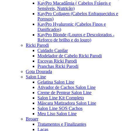
KayPro Macadâmia ( Cabelos Frágeis e
Sensíveis, Nutrição)
KayPro Collagen (Cabelos Enfraquecidos e
Porosos)
KayPro Hyaluronic (Cabelos Finos e
Danificados)
KayPro Blonde (Louros e Descolorados -
Reforço de brilho e do louro)
Ricki Parodi
Cuidado Capilar
Modelador de Cabelo Ricki Parodi
Escovas Ricki Parodi
Pranchas Ricki Parodi
Gota Dourada
Salon Line
Gelatina Salon Line
Ativador de Cachos Salon Line
Creme de Pentear Salon Line
Salon Line Kit Completo
Máscara Matizadora Salon Line
Salon Line SOS Cachos
Meu Liso Salon Line
Broaer
Tratamentos e Finalizantes
Lacas