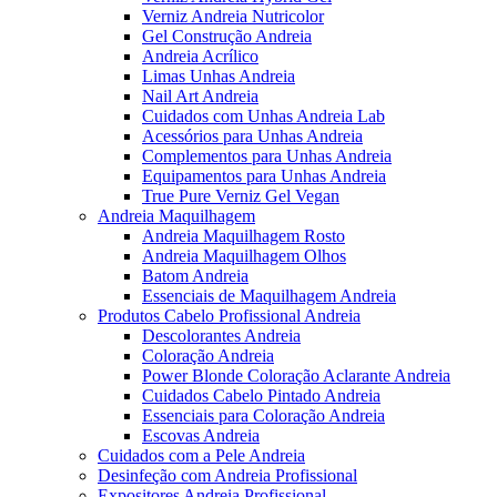
Verniz Andreia Nutricolor
Gel Construção Andreia
Andreia Acrílico
Limas Unhas Andreia
Nail Art Andreia
Cuidados com Unhas Andreia Lab
Acessórios para Unhas Andreia
Complementos para Unhas Andreia
Equipamentos para Unhas Andreia
True Pure Verniz Gel Vegan
Andreia Maquilhagem
Andreia Maquilhagem Rosto
Andreia Maquilhagem Olhos
Batom Andreia
Essenciais de Maquilhagem Andreia
Produtos Cabelo Profissional Andreia
Descolorantes Andreia
Coloração Andreia
Power Blonde Coloração Aclarante Andreia
Cuidados Cabelo Pintado Andreia
Essenciais para Coloração Andreia
Escovas Andreia
Cuidados com a Pele Andreia
Desinfeção com Andreia Profissional
Expositores Andreia Profissional