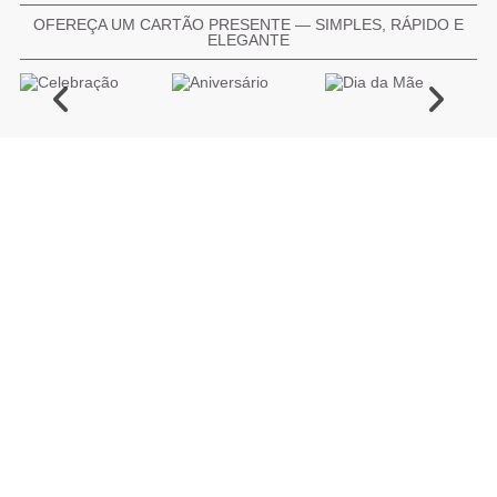
OFEREÇA UM CARTÃO PRESENTE — SIMPLES, RÁPIDO E
ELEGANTE
COMPRAR CARTÃO PRESENTE
PROMOÇÕES E REDUÇÕES
Todas as promoções e reduções de preço constantes na
nossa loja online são válidas de 01/06/2026 A 31/08/2026
INFORMAÇÕES
BLOG DE BELEZA
CONTATOS