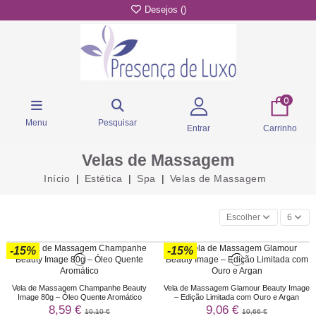
Desejos (
)
0
Menu
Pesquisar
Entrar
Carrinho
Velas de Massagem
Início
Estética
Spa
Velas de Massagem
Escolher
6
-15%
-15%
Vela de Massagem Champanhe Beauty
Vela de Massagem Glamour Beauty Image
Image 80g – Óleo Quente Aromático
– Edição Limitada com Ouro e Argan
8,59 €
9,06 €
10,10 €
10,66 €