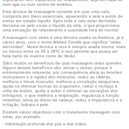
num
spa
ou num centro de estética.
Esta técnica de massagem consiste em usar uma vela,
composta por óleos essenciais, aquecendo a vela a ponto de
entrar em estado líquido. Após toda a vela estar derretida
derrama-se pelo corpo o líquido da vela, o que proporciona
uma sensação de relaxamento e suavidade fora do normal.
A massagem com velas é uma técnica usada na América, já à
vários anos, com o nome Melted Candle que significa "velas
derretidas". Nesta técnica a cera é sempre usada morna, mais
ou menos entre os 38 a 39ºC e isso permite que possa ser
feita tanto de inverno como de Verão.
Sãos muitos os benefícios de usar massagem velas quentes.
Alguns desses benefícios são: aliviar o stress, porque é
extremamente relaxante, por consequência alivia as tensões
musculares e a rigidez dos músculos, reduz as cãibras,
melhora o tónus muscular, melhora a circulação sanguínea,
ajuda na eliminar toxinas do organismo, reduz o inchaço à
volta de lesões, ajuda a soltar e eliminar as secreções dos
brônquios, o que melhora a respiração, regulariza a função
intestinal, alivia as dores de cabeça, reduz a impaciência e a
irritação, hidrata a pele.
Existem vários objectivos com o tratamento massagem com
velas, por exemplo:
- hidratação profunda dos pés e das mãos;