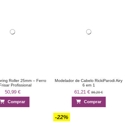
pring Roller 25mm – Ferro
Modelador de Cabelo RickiParodi Airy
Frisar Profissional
6 em 1
50,99 €
61,21 €
86,20 €
Comprar
Comprar
-22%