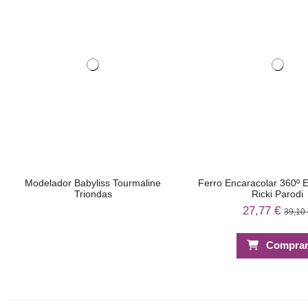
Modelador Babyliss Tourmaline
Ferro Encaracolar 360º 
Triondas
Ricki Parodi
27,77 €
39,10
Compra