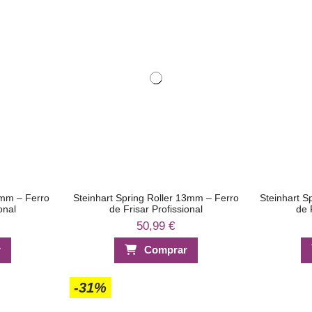
9mm – Ferro
Steinhart Spring Roller 13mm – Ferro
Steinhart S
onal
de Frisar Profissional
de 
50,99 €
r
Comprar
-31%