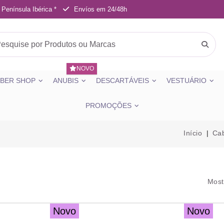
 Península Ibérica *
Envíos em 24/48h
NOVO
BER SHOP
ANUBIS
DESCARTÁVEIS
VESTUÁRIO
PROMOÇÕES
Início
Cab
Most
Novo
Novo