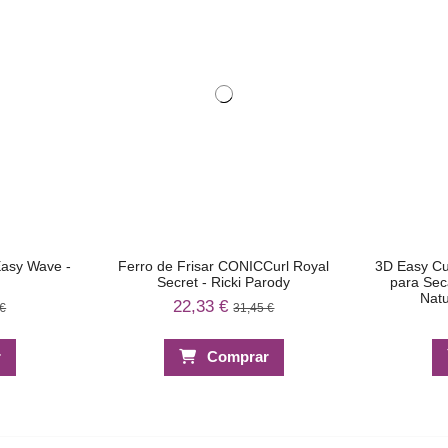
Easy Wave -
Ferro de Frisar CONICCurl Royal
3D Easy Cur
Secret - Ricki Parody
para Sec
Nat
22,33 €
 €
31,45 €
r
Comprar