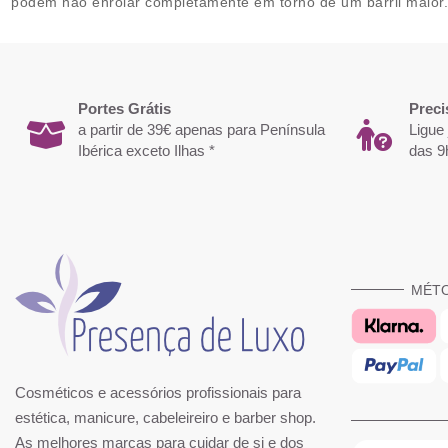
podem não enrolar completamente em torno de um barril maior
Portes Grátis
Preci
a partir de 39€ apenas para Península
Ligue
Ibérica exceto Ilhas *
das 9
MÉT
Cosméticos e acessórios profissionais para
estética, manicure, cabeleireiro e barber shop.
As melhores marcas para cuidar de si e dos