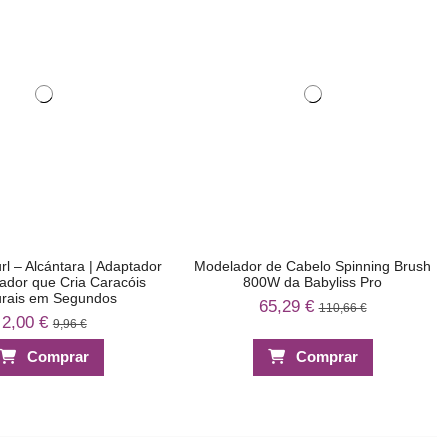
l – Alcántara | Adaptador
Modelador de Cabelo Spinning Brush
ador que Cria Caracóis
800W da Babyliss Pro
urais em Segundos
65,29 €
110,66 €
2,00 €
9,96 €
Comprar
Comprar