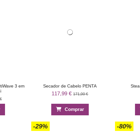
ltiWave 3 em
Secador de Cabelo PENTA
Stea
i
117,99 €
171,00 €
 €
r
Comprar
-29%
-80%