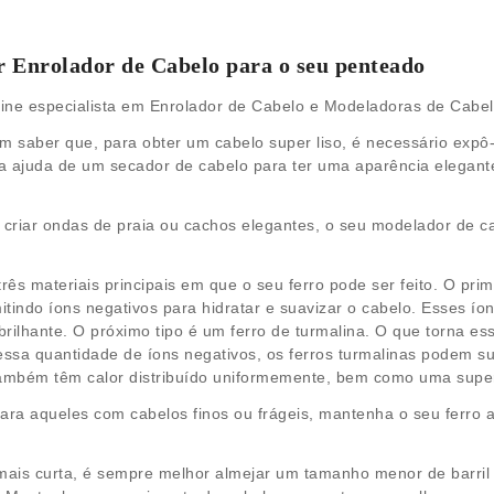
 Enrolador de Cabelo para o seu penteado
line especialista em Enrolador de Cabelo e Modeladoras de Cabe
saber que, para obter um cabelo super liso, é necessário expô-
da ajuda de um secador de cabelo para ter uma aparência elegante
 a criar ondas de praia ou cachos elegantes, o seu modelador de c
rês materiais principais em que o seu ferro pode ser feito. O pr
itindo íons negativos para hidratar e suavizar o cabelo. Esses ío
ilhante. O próximo tipo é um ferro de turmalina. O que torna ess
 essa quantidade de íons negativos, os ferros turmalinas podem su
também têm calor distribuído uniformemente, bem como uma superfíc
Para aqueles com cabelos finos ou frágeis, mantenha o seu ferro 
ais curta, é sempre melhor almejar um tamanho menor de barril a