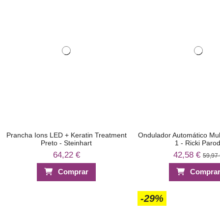
Prancha Ions LED + Keratin Treatment
Ondulador Automático Mu
Preto - Steinhart
1 - Ricki Parod
64,22 €
42,58 €
59,97
Comprar
Compra
-29%