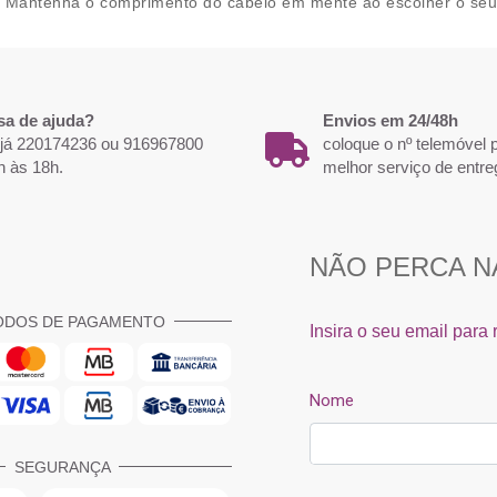
. Mantenha o comprimento do cabelo em mente ao escolher o seu 
sa de ajuda?
Envios em 24/48h
 já 220174236 ou 916967800
coloque o nº telemóvel
h às 18h.
melhor serviço de entre
ODOS DE PAGAMENTO
SEGURANÇA