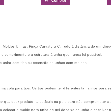
r
Comprar
, Moldes Unhas, Pinça Curvatura C. Tudo à distância de um cliqu
 comprimento e a estrutura à unha que nunca foi possível.
de unha com tips ou extensão de unhas com moldes.
uma cola para tips. Os tips podem ter diferentes tamanhos para 
r qualquer produto na cutícula ou pele para não comprometer a a
 colocar o molde para unha de gel debaixo da unha e encaixar na 