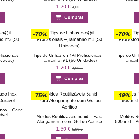
1,20 €
4,00 €
r
Comprar
-70%
-70%
fissionais –
Tips de Unhas e-n@il Profissionais –
Tips de Unh
idades)
Tamanho nº1 (50 Unidades)
Tamanh
1,20 €
4,00 €
r
Comprar
-75%
-49%
Inox – Corte
ável
Moldes Reutilizáveis 5unid – Para
Moldes R
Alongamento com Gel ou Acrílico
500unid – Ad
1,50 €
5,99 €