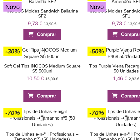
Novo
Novo
INOCOS Moldes Sandwich Bailarina
INOCOS Moldes Sandwi
SF2
SF1
9,73 €
9,73 €
13,90 €
13,90 
Comprar
Compra
-30%
-50%
Soft Gel Tips INOCOS Medium Square
Tips Purple Viena Recarg
S5 500uni
50 Unidades
10,50 €
1,46 €
15,00 €
2,92 €
Comprar
Compra
-70%
-70%
Tips de Unhas e-n@il Profissionais –
Tips de Unhas e-n@il Pro
Tamanho nº5 (50 Unidades)
Tamanho nº8 (50 Un