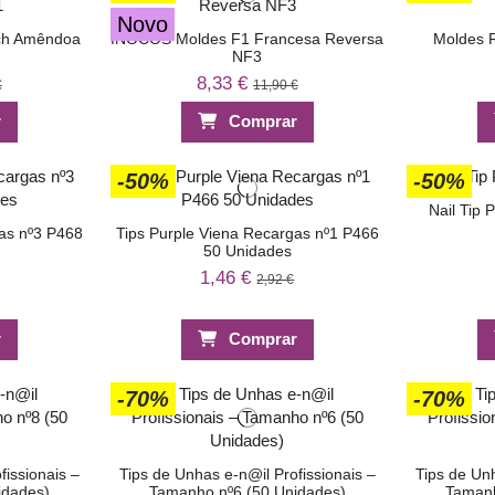
Novo
ch Amêndoa
INOCOS Moldes F1 Francesa Reversa
Moldes 
NF3
8,33 €
€
11,90 €
r
Comprar
-50%
-50%
Nail Tip 
as nº3 P468
Tips Purple Viena Recargas nº1 P466
50 Unidades
1,46 €
2,92 €
r
Comprar
-70%
-70%
fissionais –
Tips de Unhas e-n@il Profissionais –
Tips de Unh
idades)
Tamanho nº6 (50 Unidades)
Tamanh