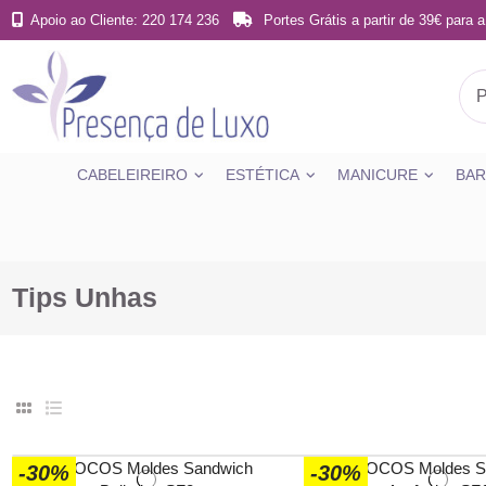
Apoio ao Cliente: 220 174 236
Portes Grátis a partir de 39€ para a
CABELEIREIRO
ESTÉTICA
MANICURE
BAR
Tips Unhas
-30%
-30%