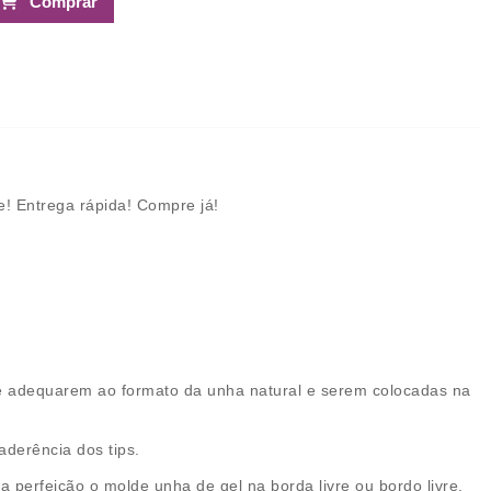
Comprar
e! Entrega rápida! Compre já!
se adequarem ao formato da unha natural e serem colocadas na
derência dos tips.
perfeição o molde unha de gel na borda livre ou bordo livre.