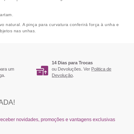
 partam.
o natural. A pinça para curvatura conferirá força à unha e
objetos nas unhas.
14 Dias para Trocas
 para um
ou Devoluções. Ver
Politica de
ga.
Devolução
.