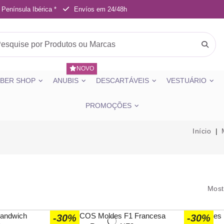
 Península Ibérica *
Envíos em 24/48h
NOVO
BER SHOP
ANUBIS
DESCARTÁVEIS
VESTUÁRIO
PROMOÇÕES
Início
Most
-30%
-30%