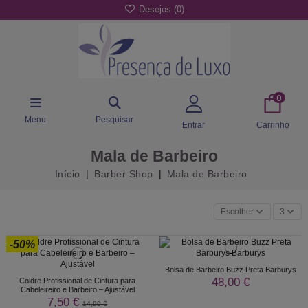
Desejos (
0
)
0
Menu
Pesquisar
Entrar
Carrinho
Mala de Barbeiro
Início
Barber Shop
Mala de Barbeiro
Escolher
3
-50%
Bolsa de Barbeiro Buzz Preta Barburys
48,00 €
Coldre Profissional de Cintura para
Cabeleireiro e Barbeiro – Ajustável
7,50 €
14,99 €