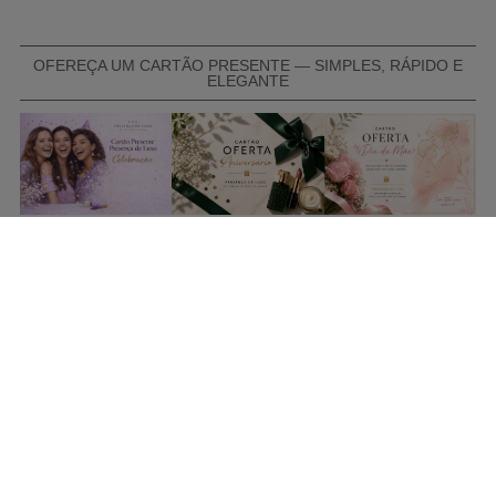
OFEREÇA UM CARTÃO PRESENTE — SIMPLES, RÁPIDO E
ELEGANTE
COMPRAR CARTÃO PRESENTE
PROMOÇÕES E REDUÇÕES
Todas as promoções e reduções de preço constantes na
nossa loja online são válidas de 01/06/2026 A 31/08/2026
INFORMAÇÕES