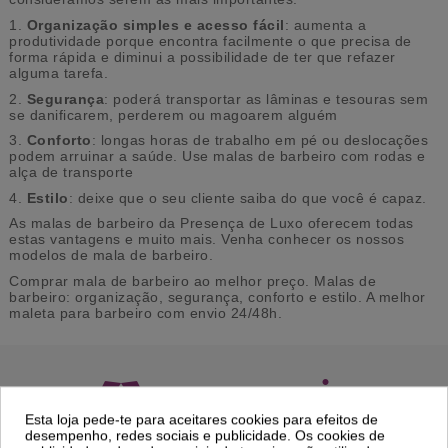
1.
Organização simples e acesso fácil
: aumenta a
produtividade porque encontra facilmente o que precisa de
forma rápida e diminui a possibilidade de ter que refazer
alguma tarefa.
2.
Segurança
: poderá transportar as lâminas e tesouras sem
se danificarem, perderem ou magoarem alguém
3.
Conforto
: longas horas de trabalho em pé ou deslocações
podem arruinar a saúde. Use malas de barbeiro com rodas e
alça de transporte
4.
Estilo
: deixe que o seu cliente saiba do que você é capaz.
As malas de barbeiro da Presença de Luxo oferecem todas
estas vantagens e muito mais. Venha conhecer os nossos
modelos de mala de barbeiro.
Comprar mala de barbeiro ao melhor preço. Malas de
barbeiro: organização, segurança, conforto e estilo. A melhor
maleta para barbeiro com envio 24/48h.
Esta loja pede-te para aceitares cookies para efeitos de
Portes Grátis
Precisa de ajuda?
desempenho, redes sociais e publicidade. Os cookies de