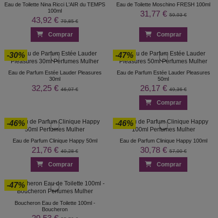
Eau de Toilette Nina Ricci L'AIR du TEMPS
Eau de Toilette Moschino FRESH 100ml
100ml
31,77 €
59,93 €
43,92 €
79,85 €
Comprar
Comprar
-30%
-47%
Eau de Parfum Estée Lauder Pleasures
Eau de Parfum Estée Lauder Pleasures
30ml
50ml
32,25 €
26,17 €
46,07 €
49,36 €
Comprar
-46%
-46%
Eau de Parfum Clinique Happy 50ml
Eau de Parfum Clinique Happy 100ml
21,76 €
30,78 €
40,28 €
57,00 €
Comprar
Comprar
-47%
Boucheron Eau de Toilette 100ml -
Boucheron