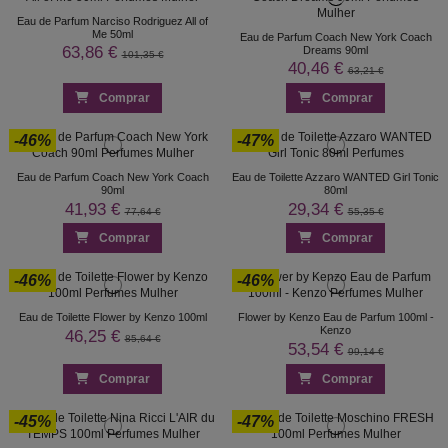
Eau de Parfum Narciso Rodriguez All of
Me 50ml
Eau de Parfum Coach New York Coach
63,86 €
Dreams 90ml
101,35 €
40,46 €
63,21 €
Comprar
Comprar
-46%
-47%
Eau de Parfum Coach New York Coach
Eau de Toilette Azzaro WANTED Girl Tonic
90ml
80ml
41,93 €
29,34 €
77,64 €
55,35 €
Comprar
Comprar
-46%
-46%
Eau de Toilette Flower by Kenzo 100ml
Flower by Kenzo Eau de Parfum 100ml -
Kenzo
46,25 €
85,64 €
53,54 €
99,14 €
Comprar
Comprar
-45%
-47%