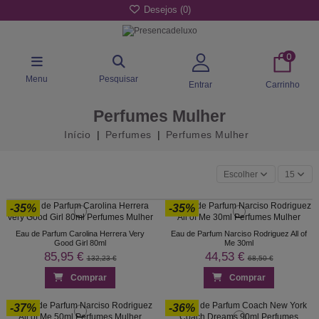
Desejos (
0
)
0
Menu
Pesquisar
Entrar
Carrinho
Perfumes Mulher
Início
Perfumes
Perfumes Mulher
Escolher
15
-35%
-35%
Eau de Parfum Carolina Herrera Very
Eau de Parfum Narciso Rodriguez All of
Good Girl 80ml
Me 30ml
85,95 €
44,53 €
132,23 €
68,50 €
Comprar
Comprar
-37%
-36%