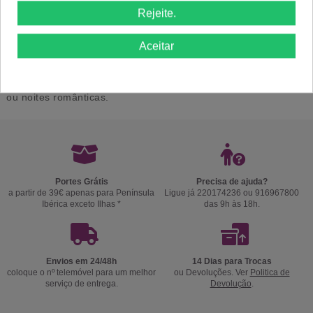
pouco e o que dura muito. Normalmente são os mais
comprados, porque são mais económicos e o tempo que dura
Rejeite.
a fragrância é razoável;
- Eau de parfum é o mais duradouro em termos de fragrância,
Aceitar
porque tem maior concentração de essência. Por norma, são
mais caros, pois têm um aroma que perdura por muito tempo,
mesmo após algumas lavagens da roupa, o aroma ainda está
na roupa. é adequado para ocasiões especiais, como festas
ou noites românticas.
Portes Grátis
Precisa de ajuda?
a partir de 39€ apenas para Península
Ligue já 220174236 ou 916967800
Ibérica exceto Ilhas *
das 9h às 18h.
Envios em 24/48h
14 Dias para Trocas
coloque o nº telemóvel para um melhor
ou Devoluções. Ver
Politica de
serviço de entrega.
Devolução
.