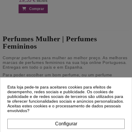
29,53 €
55,70 €
Comprar
Perfumes Mulher | Perfumes
Femininos
Comprar perfumes para mulher ao melhor preço. As melhores
marcas de perfumes femininos na sua loja online Portuguesa.
Entregas em todo o país e em Espanha.
Para poder escolher um bom perfume, ou um perfume
adequado às suas necessidades e gostos, precisa de saber
alguns aspetos básicos: eau de toillet, eau de parfum e água
Esta loja pede-te para aceitares cookies para efeitos de
de colónia. estas diferentes denominações são dadas de
desempenho, redes sociais e publicidade. Os cookies de
acordo com as diferentes quantidades de essência presente
publicidade e de redes sociais de terceiros são utilizados para
no frasco e isso irá determinar a duração do cheiro na sua
te oferecer funcionalidades sociais e anúncios personalizados.
pele;
Aceitas estes cookies e o processamento de dados pessoais
envolvidos?
- Água de colónia é menos concentrada, por isso o aroma
dura menos tempo. São uma ótima opção para colocar após o
último banho do dia, nrmalmente à noite;
Configurar
- Eau de toillet é o meio termo entre um aroma que dura