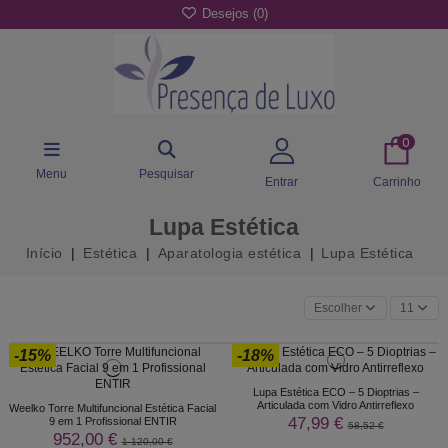
Desejos (
0
)
0
Menu
Pesquisar
Entrar
Carrinho
Lupa Estética
Início
Estética
Aparatologia estética
Lupa Estética
Escolher
11
-15%
-18%
Lupa Estética ECO – 5 Dioptrias –
Articulada com Vidro Antirreflexo
Weelko Torre Multifuncional Estética Facial
47,99 €
9 em 1 Profissional ENTIR
58,52 €
952,00 €
1 120,00 €