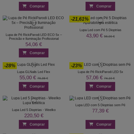
Comprar
Comprar
-21,61%
Lupa Led com Pé 5 Dioptrias
43,90 €
Lupa de Pé RickiParodi LED ECO 5x –
56,00 €
Precisão e Iluminação Profissional
54,06 €
Comprar
-28%
-23%
Lupa GLNails Led Flex
Lupa de Pé RickiParodi LED 5x
55,00 €
57,06 €
76,38 €
74,10 €
Comprar
Comprar
Lupa LED com 5 Dioptrias sem Pé
77,39 €
Lupa Led 5 Dioptrias - Weelko
220,50 €
Comprar
Comprar