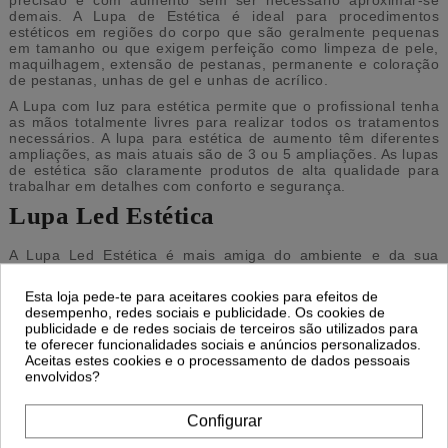
precisão e com aumento sem ser necessário aproximar-se
demais. A Lupa de Estética é ideal para procedimentos
estéticos em regiões do corpo que são geralmente pequenas
em tamanho ou que exigem perfeição como limpeza de pele,
maquilhagem, extensão de pestanas, permanente e coloração
de pestanas, unhas de gel e unhas de acrílico.
A Lupa com luz para estética permite que o profissional tenha
as mãos totalmente livres para realizar todos os tratamentos
necessários. A lupa para estética de aumento têm diferentes
ampliações, as mais atuais são de 3 ou 5 ampliações. As lupas
de estética são claramente produtos de alta qualidade para
trabalhar em detalhes com conforto e segurança.
Lupa Led Estética
A Lupa Led Estética é mais amiga do ambiente e da sua
carteira. A Lupa Led Estética permite poupar
consideravelmente o gasto de eletricidade e é mais durável do
Esta loja pede-te para aceitares cookies para efeitos de
que os outros tipos de lâmpada. Além disso, é muito valiosa
desempenho, redes sociais e publicidade. Os cookies de
porque produz luz fria, ideal para trabalhos de maquilhagem. A
publicidade e de redes sociais de terceiros são utilizados para
luz clara e brilhante que a Lupa Led Estética proporciona
te oferecer funcionalidades sociais e anúncios personalizados.
permite analisar a área de trabalho reduzindo a fadiga visual
Aceitas estes cookies e o processamento de dados pessoais
do profissional.
envolvidos?
A Lupa Led Estética Weelko produz luz fria, 3 a 5 dioptrias, a
intensidade da luz é regulável em duas posições fixas, tem um
Configurar
braço articulado e uma pinça para fixar em mesas ou
carrinhos de beleza. A Lupa Led Estética Weelko é muito útil