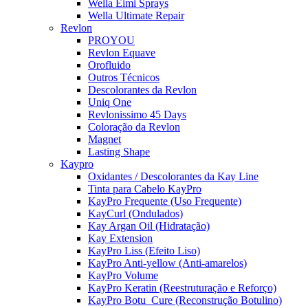
Wella Eimi Sprays
Wella Ultimate Repair
Revlon
PROYOU
Revlon Equave
Orofluido
Outros Técnicos
Descolorantes da Revlon
Uniq One
Revlonissimo 45 Days
Coloração da Revlon
Magnet
Lasting Shape
Kaypro
Oxidantes / Descolorantes da Kay Line
Tinta para Cabelo KayPro
KayPro Frequente (Uso Frequente)
KayCurl (Ondulados)
Kay Argan Oil (Hidratação)
Kay Extension
KayPro Liss (Efeito Liso)
KayPro Anti-yellow (Anti-amarelos)
KayPro Volume
KayPro Keratin (Reestruturação e Reforço)
KayPro Botu_Cure (Reconstrução Botulino)