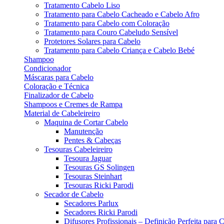
Tratamento Cabelo Liso
Tratamento para Cabelo Cacheado e Cabelo Afro
Tratamento para Cabelo com Coloração
Tratamento para Couro Cabeludo Sensível
Protetores Solares para Cabelo
Tratamento para Cabelo Criança e Cabelo Bebé
Shampoo
Condicionador
Máscaras para Cabelo
Coloração e Técnica
Finalizador de Cabelo
Shampoos e Cremes de Rampa
Material de Cabeleireiro
Maquina de Cortar Cabelo
Manutenção
Pentes & Cabeças
Tesouras Cabeleireiro
Tesoura Jaguar
Tesouras GS Solingen
Tesouras Steinhart
Tesouras Ricki Parodi
Secador de Cabelo
Secadores Parlux
Secadores Ricki Parodi
Difusores Profissionais – Definição Perfeita para