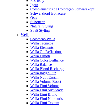
Essensity
Igora
Complementos de Coloração Schwarzkopf
Schwarzkopf Bonacure
Osis
Silhouette
Natural Styling
Strait Styling
Wella
Coloração Wella
Wella Tecnicos
Wella Elements
Wella Oil Reflections
Wella Fusion
Wella Color Brilliance
Wella Balance
Wella Blond Recharge
Wella Invigo Sun
Wella Nutri Enrich
Wella Volume Boost
Wella Eimi Volume
Wella Eimi Suavidade
Wella Eimi Brilho
Wella Eimi Nutricurls
Wella Eimi Textura