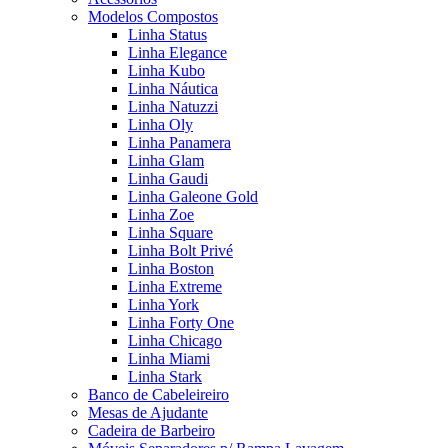
Modelos Compostos
Linha Status
Linha Elegance
Linha Kubo
Linha Náutica
Linha Natuzzi
Linha Oly
Linha Panamera
Linha Glam
Linha Gaudi
Linha Galeone Gold
Linha Zoe
Linha Square
Linha Bolt Privé
Linha Boston
Linha Extreme
Linha York
Linha Forty One
Linha Chicago
Linha Miami
Linha Stark
Banco de Cabeleireiro
Mesas de Ajudante
Cadeira de Barbeiro