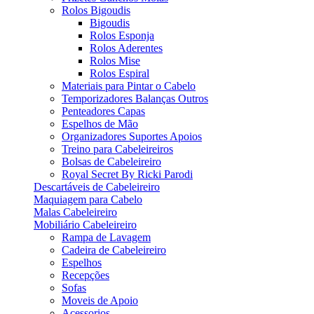
Rolos Bigoudis
Bigoudis
Rolos Esponja
Rolos Aderentes
Rolos Mise
Rolos Espiral
Materiais para Pintar o Cabelo
Temporizadores Balanças Outros
Penteadores Capas
Espelhos de Mão
Organizadores Suportes Apoios
Treino para Cabeleireiros
Bolsas de Cabeleireiro
Royal Secret By Ricki Parodi
Descartáveis de Cabeleireiro
Maquiagem para Cabelo
Malas Cabeleireiro
Mobiliário Cabeleireiro
Rampa de Lavagem
Cadeira de Cabeleireiro
Espelhos
Recepções
Sofas
Moveis de Apoio
Acessorios