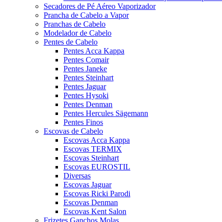
Secadores de Pé Aéreo Vaporizador
Prancha de Cabelo a Vapor
Pranchas de Cabelo
Modelador de Cabelo
Pentes de Cabelo
Pentes Acca Kappa
Pentes Comair
Pentes Janeke
Pentes Steinhart
Pentes Jaguar
Pentes Hysoki
Pentes Denman
Pentes Hercules Sägemann
Pentes Finos
Escovas de Cabelo
Escovas Acca Kappa
Escovas TERMIX
Escovas Steinhart
Escovas EUROSTIL
Diversas
Escovas Jaguar
Escovas Ricki Parodi
Escovas Denman
Escovas Kent Salon
Frizetes Ganchos Molas