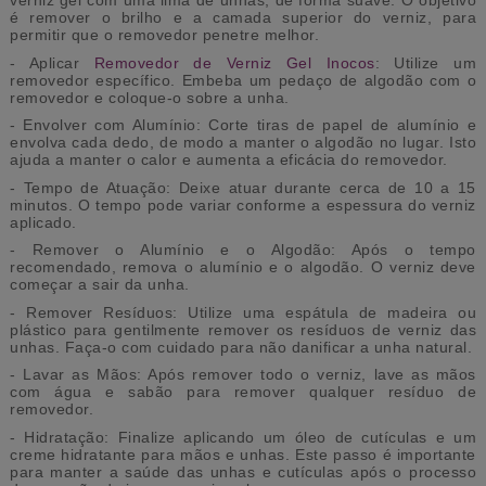
é remover o brilho e a camada superior do verniz, para
permitir que o removedor penetre melhor.
- Aplicar
Removedor de Verniz Gel Inocos
: Utilize um
removedor específico. Embeba um pedaço de algodão com o
removedor e coloque-o sobre a unha.
- Envolver com Alumínio: Corte tiras de papel de alumínio e
envolva cada dedo, de modo a manter o algodão no lugar. Isto
ajuda a manter o calor e aumenta a eficácia do removedor.
- Tempo de Atuação: Deixe atuar durante cerca de 10 a 15
minutos. O tempo pode variar conforme a espessura do verniz
aplicado.
- Remover o Alumínio e o Algodão: Após o tempo
recomendado, remova o alumínio e o algodão. O verniz deve
começar a sair da unha.
- Remover Resíduos: Utilize uma espátula de madeira ou
plástico para gentilmente remover os resíduos de verniz das
unhas. Faça-o com cuidado para não danificar a unha natural.
- Lavar as Mãos: Após remover todo o verniz, lave as mãos
com água e sabão para remover qualquer resíduo de
removedor.
- Hidratação: Finalize aplicando um óleo de cutículas e um
creme hidratante para mãos e unhas. Este passo é importante
para manter a saúde das unhas e cutículas após o processo