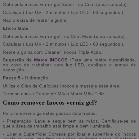
Opte pelo inocos verniz gel Super Top Coat (uma camada).
Catalisar ( Luz UV - 2 minutos / Luz LED - 60 segundos ).
Não precisa de retirar a goma.
Efeito Mate
Opte pelo inocos verniz gel Top Coat Mate (uma camada).
Catalisar ( Luz UV - 2 minutos / Luz LED - 60 segundos ).
Retire a goma com Cleaner Inocos Tripla Ação.
Sugestão da
Marca INOCOS
:
Para uma maior durabilidade,
no caso de trabalhar com luz LED, duplique o tempo de
exposição.
Passo 5 -
Hidratação
Utilize o Óleo de Cutículas Inocos e massaje essa área.
Termine com o Creme de Mãos Maria Mão Feliz.
Como remover Inocos verniz gel?
Para remover siga estes passos detalhados:
- Preparação: Lave e seque bem as mãos. Certifique-se de
que a área de trabalho está limpa e bem iluminada.
- Lixar a Superfície: Comece por lixar a superfície do inocos
verniz gel com uma lima de unhas, de forma suave. O objetivo