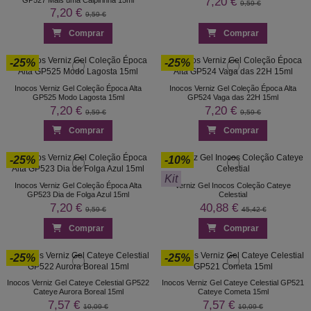
7,20 €
9,59 €
7,20 €
9,59 €
Comprar
Comprar
-25%
-25%
Inocos Verniz Gel Coleção Época Alta
Inocos Verniz Gel Coleção Época Alta
GP525 Modo Lagosta 15ml
GP524 Vaga das 22H 15ml
7,20 €
7,20 €
9,59 €
9,59 €
Comprar
Comprar
-25%
-10%
Kit
Inocos Verniz Gel Coleção Época Alta
Verniz Gel Inocos Coleção Cateye
GP523 Dia de Folga Azul 15ml
Celestial
7,20 €
40,88 €
9,59 €
45,42 €
Comprar
Comprar
-25%
-25%
Inocos Verniz Gel Cateye Celestial GP522
Inocos Verniz Gel Cateye Celestial GP521
Cateye Aurora Boreal 15ml
Cateye Cometa 15ml
7,57 €
7,57 €
10,09 €
10,09 €