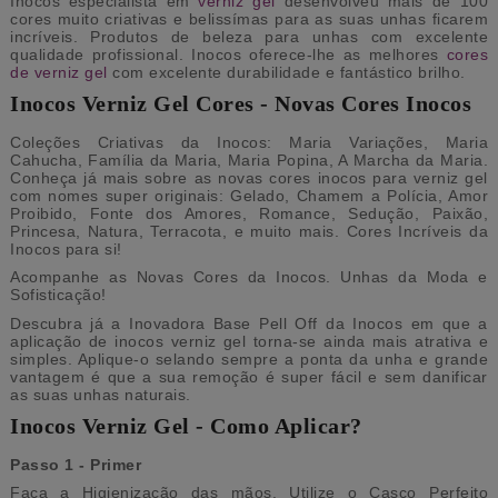
Inocos especialista em
verniz gel
desenvolveu mais de 100
cores muito criativas e belissímas para as suas unhas ficarem
incríveis. Produtos de beleza para unhas com excelente
qualidade profissional. Inocos oferece-lhe as melhores
cores
de verniz gel
com excelente durabilidade e fantástico brilho.
Inocos Verniz Gel Cores - Novas Cores Inocos
Coleções Criativas da Inocos: Maria Variações, Maria
Cahucha, Família da Maria, Maria Popina, A Marcha da Maria.
Conheça já mais sobre as novas cores inocos para verniz gel
com nomes super originais: Gelado, Chamem a Polícia, Amor
Proibido, Fonte dos Amores, Romance, Sedução, Paixão,
Princesa, Natura, Terracota, e muito mais. Cores Incríveis da
Inocos para si!
Acompanhe as Novas Cores da Inocos. Unhas da Moda e
Sofisticação!
Descubra já a Inovadora Base Pell Off da Inocos em que a
aplicação de inocos verniz gel torna-se ainda mais atrativa e
simples. Aplique-o selando sempre a ponta da unha e grande
vantagem é que a sua remoção é super fácil e sem danificar
as suas unhas naturais.
Inocos Verniz Gel - Como Aplicar?
Passo 1 - Primer
Faça a Higienização das mãos. Utilize o Casco Perfeito