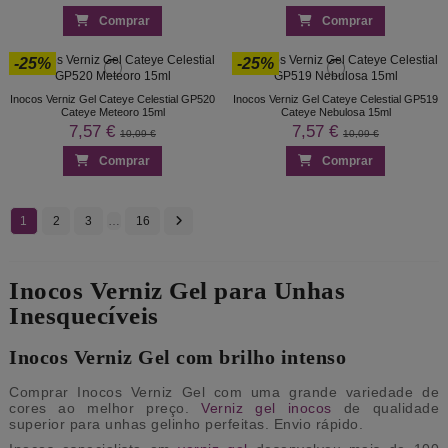
Comprar
Comprar
-25%
-25%
Inocos Verniz Gel Cateye Celestial GP520
Inocos Verniz Gel Cateye Celestial GP519
Cateye Meteoro 15ml
Cateye Nebulosa 15ml
7,57 €
7,57 €
10,09 €
10,09 €
Comprar
Comprar
1
2
3
…
16
Inocos Verniz Gel para Unhas
Inesquecíveis
Inocos Verniz Gel com brilho intenso
Comprar Inocos Verniz Gel com uma grande variedade de
cores ao melhor preço.
Verniz gel inocos
de qualidade
superior para unhas gelinho perfeitas. Envio rápido.