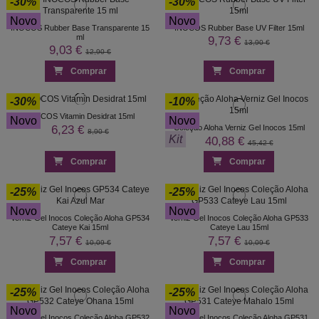
-30%
-30%
Novo
Novo
INOCOS Rubber Base Transparente 15
INOCOS Rubber Base UV Filter 15ml
ml
9,73 €
13,90 €
9,03 €
12,90 €
Comprar
Comprar
-30%
-10%
INOCOS Vitamin Desidrat 15ml
Novo
Novo
6,23 €
Coleção Aloha Verniz Gel Inocos 15ml
8,90 €
Kit
40,88 €
45,42 €
Comprar
Comprar
-25%
-25%
Novo
Novo
Verniz Gel Inocos Coleção Aloha GP534
Verniz Gel Inocos Coleção Aloha GP533
Cateye Kai 15ml
Cateye Lau 15ml
7,57 €
7,57 €
10,09 €
10,09 €
Comprar
Comprar
-25%
-25%
Novo
Novo
Verniz Gel Inocos Coleção Aloha GP532
Verniz Gel Inocos Coleção Aloha GP531