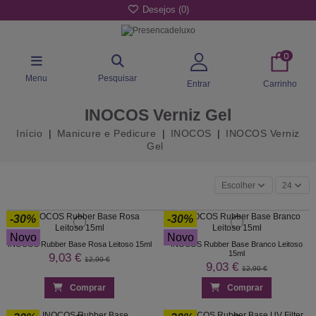
Desejos (
0
)
0
Menu
Pesquisar
Entrar
Carrinho
INOCOS Verniz Gel
Início
Manicure e Pedicure
INOCOS
INOCOS Verniz
Gel
Escolher
24
-30%
-30%
Novo
Novo
INOCOS Rubber Base Rosa Leitoso 15ml
INOCOS Rubber Base Branco Leitoso
15ml
9,03 €
12,90 €
9,03 €
12,90 €
Comprar
Comprar