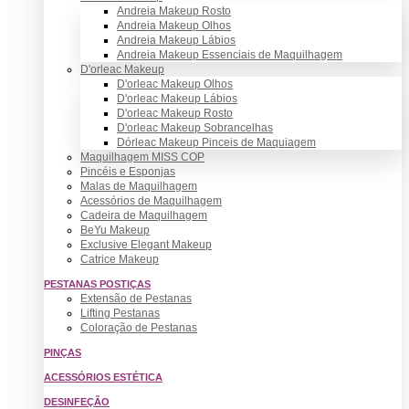
Andreia Makeup Rosto
Andreia Makeup Olhos
Andreia Makeup Lábios
Andreia Makeup Essenciais de Maquilhagem
D'orleac Makeup
D'orleac Makeup Olhos
D'orleac Makeup Lábios
D'orleac Makeup Rosto
D'orleac Makeup Sobrancelhas
Dórleac Makeup Pinceis de Maquiagem
Maquilhagem MISS COP
Pincéis e Esponjas
Malas de Maquilhagem
Acessórios de Maquilhagem
Cadeira de Maquilhagem
BeYu Makeup
Exclusive Elegant Makeup
Catrice Makeup
PESTANAS POSTIÇAS
Extensão de Pestanas
Lifting Pestanas
Coloração de Pestanas
PINÇAS
ACESSÓRIOS ESTÉTICA
DESINFEÇÃO