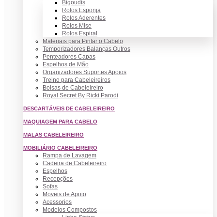
Bigoudis
Rolos Esponja
Rolos Aderentes
Rolos Mise
Rolos Espiral
Materiais para Pintar o Cabelo
Temporizadores Balanças Outros
Penteadores Capas
Espelhos de Mão
Organizadores Suportes Apoios
Treino para Cabeleireiros
Bolsas de Cabeleireiro
Royal Secret By Ricki Parodi
DESCARTÁVEIS DE CABELEIREIRO
MAQUIAGEM PARA CABELO
MALAS CABELEIREIRO
MOBILIÁRIO CABELEIREIRO
Rampa de Lavagem
Cadeira de Cabeleireiro
Espelhos
Recepções
Sofas
Moveis de Apoio
Acessorios
Modelos Compostos