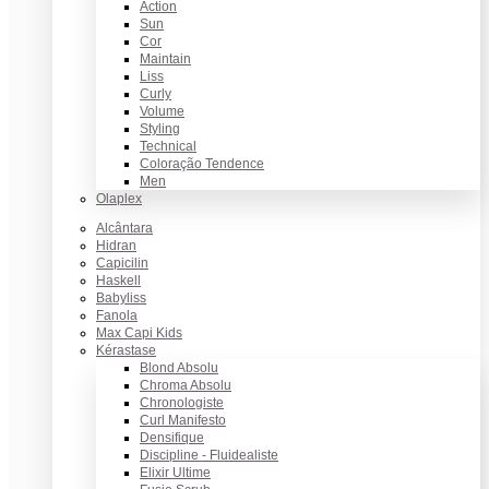
Action
Sun
Cor
Maintain
Liss
Curly
Volume
Styling
Technical
Coloração Tendence
Men
Olaplex
Alcântara
Hidran
Capicilin
Haskell
Babyliss
Fanola
Max Capi Kids
Kérastase
Blond Absolu
Chroma Absolu
Chronologiste
Curl Manifesto
Densifique
Discipline - Fluidealiste
Elixir Ultime