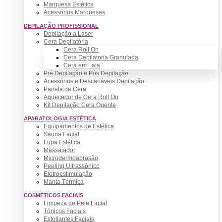
Marquesa Estética
Acessórios Marquesas
DEPILAÇÃO PROFISSIONAL
Depilação a Laser
Cera Depilatória
Cera Roll On
Cera Depilatoria Granulada
Cera em Lata
Pré Depilação e Pós Depilação
Acessórios e Descartáveis Depilação
Panela de Cera
Aquecedor de Cera Roll On
Kit Depilação Cera Quente
APARATOLOGIA ESTÉTICA
Equipamentos de Estética
Sauna Facial
Lupa Estética
Massajador
Microdermoabrasão
Peeling Ultrassónico
Eletroestimulação
Manta Térmica
COSMÉTICOS FACIAIS
Limpeza de Pele Facial
Tónicos Faciais
Esfoliantes Faciais