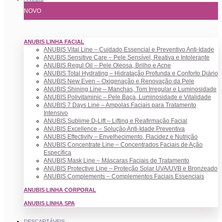
NOVO
ANUBIS LINHA FACIAL
ANUBIS Vital Line – Cuidado Essencial e Preventivo Anti-Idade
ANUBIS Sensitive Care – Pele Sensível, Reativa e Intolerante
ANUBIS Regul Oil – Pele Oleosa, Brilho e Acne
ANUBIS Total Hydrating – Hidratação Profunda e Conforto Diário
ANUBIS New Even – Oxigenação e Renovação da Pele
ANUBIS Shining Line – Manchas, Tom Irregular e Luminosidade
ANUBIS Polivitaminic – Pele Baça, Luminosidade e Vitalidade
ANUBIS 7 Days Line – Ampolas Faciais para Tratamento
Intensivo
ANUBIS Sublime D-Lift – Lifting e Reafirmação Facial
ANUBIS Excellence – Solução Anti-Idade Preventiva
ANUBIS Effectivity – Envelhecimento, Flacidez e Nutrição
ANUBIS Concentrate Line – Concentrados Faciais de Ação
Específica
ANUBIS Mask Line – Máscaras Faciais de Tratamento
ANUBIS Protective Line – Proteção Solar UVA/UVB e Bronzeado
ANUBIS Complements – Complementos Faciais Essenciais
ANUBIS LINHA CORPORAL
ANUBIS LINHA SPA
DESCARTÁVEIS