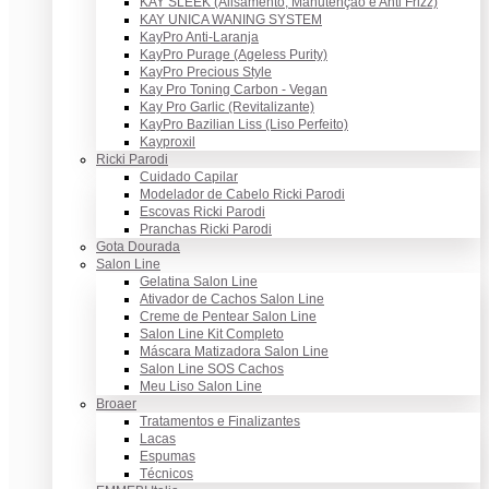
KAY SLEEK (Alisamento, Manutenção e Anti Frizz)
KAY UNICA WANING SYSTEM
KayPro Anti-Laranja
KayPro Purage (Ageless Purity)
KayPro Precious Style
Kay Pro Toning Carbon - Vegan
Kay Pro Garlic (Revitalizante)
KayPro Bazilian Liss (Liso Perfeito)
Kayproxil
Ricki Parodi
Cuidado Capilar
Modelador de Cabelo Ricki Parodi
Escovas Ricki Parodi
Pranchas Ricki Parodi
Gota Dourada
Salon Line
Gelatina Salon Line
Ativador de Cachos Salon Line
Creme de Pentear Salon Line
Salon Line Kit Completo
Máscara Matizadora Salon Line
Salon Line SOS Cachos
Meu Liso Salon Line
Broaer
Tratamentos e Finalizantes
Lacas
Espumas
Técnicos