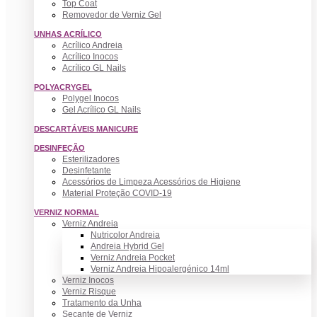
Top Coat
Removedor de Verniz Gel
UNHAS ACRÍLICO
Acrílico Andreia
Acrílico Inocos
Acrílico GL Nails
POLYACRYGEL
Polygel Inocos
Gel Acrílico GL Nails
DESCARTÁVEIS MANICURE
DESINFEÇÃO
Esterilizadores
Desinfetante
Acessórios de Limpeza Acessórios de Higiene
Material Proteção COVID-19
VERNIZ NORMAL
Verniz Andreia
Nutricolor Andreia
Andreia Hybrid Gel
Verniz Andreia Pocket
Verniz Andreia Hipoalergénico 14ml
Verniz Inocos
Verniz Risque
Tratamento da Unha
Secante de Verniz