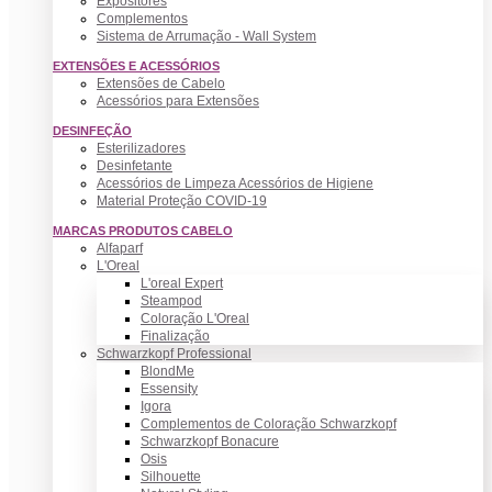
Expositores
Complementos
Sistema de Arrumação - Wall System
EXTENSÕES E ACESSÓRIOS
Extensões de Cabelo
Acessórios para Extensões
DESINFEÇÃO
Esterilizadores
Desinfetante
Acessórios de Limpeza Acessórios de Higiene
Material Proteção COVID-19
MARCAS PRODUTOS CABELO
Alfaparf
L'Oreal
L'oreal Expert
Steampod
Coloração L'Oreal
Finalização
Schwarzkopf Professional
BlondMe
Essensity
Igora
Complementos de Coloração Schwarzkopf
Schwarzkopf Bonacure
Osis
Silhouette