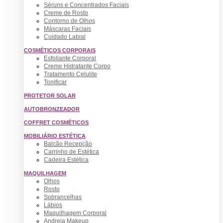
Séruns e Concentrados Faciais
Creme de Rosto
Contorno de Olhos
Máscaras Faciais
Cuidado Labial
COSMÉTICOS CORPORAIS
Esfoliante Corporal
Creme Hidratante Corpo
Tratamento Celulite
Tonificar
PROTETOR SOLAR
AUTOBRONZEADOR
COFFRET COSMÉTICOS
MOBILIÁRIO ESTÉTICA
Balcão Recepção
Carrinho de Estética
Cadeira Estética
MAQUILHAGEM
Olhos
Rosto
Sobrancelhas
Lábios
Maquilhagem Corporal
Andreia Makeup