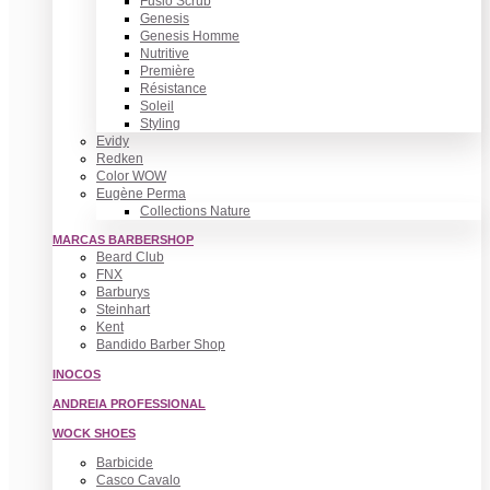
Fusio Scrub
Genesis
Genesis Homme
Nutritive
Première
Résistance
Soleil
Styling
Evidy
Redken
Color WOW
Eugène Perma
Collections Nature
MARCAS BARBERSHOP
Beard Club
FNX
Barburys
Steinhart
Kent
Bandido Barber Shop
INOCOS
ANDREIA PROFESSIONAL
WOCK SHOES
Barbicide
Casco Cavalo