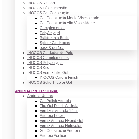
INOCOS Nail Art
INOCOS Pó de Imersão
INOCOS Gel Construção
Gel Construção Média Viscosidade
Gel Construção Alta Viscosidade
Complementos
PolyAcrygel
Builder in a Bottle
Spider Gel Inocos
easy & perfect
INOCOS Cuidados de Pele
INOCOS Complementos
INOCOS Polyacrygel
INOCOS Kits
INOCOS Verniz Like Gel
INOCOS Care & Finish
INOCOS Solid Tricolor Gel
ANDREIA PROFESSIONAL
Andreia Unhas
Gel Polish Andreia
The Gel Polish Andreia
Vernizes Andreia 14ml
Andreia Pocket
Verniz Andreia Hybrid Gel
Verniz Andreia Nutricolor
Gel Construção Andreia
Andreia Acrílico