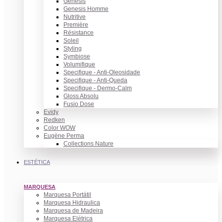
Genesis
Genesis Homme
Nutritive
Première
Résistance
Soleil
Styling
Symbiose
Volumifique
Specifique - Anti-Oleosidade
Specifique - Anti-Queda
Specifique - Dermo-Calm
Gloss Absolu
Fusio Dose
Evidy
Redken
Color WOW
Eugène Perma
Collections Nature
ESTÉTICA
MARQUESA
Marquesa Portátil
Marquesa Hidraulica
Marquesa de Madeira
Marquesa Elétrica