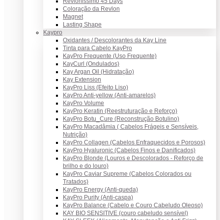
Revlonissimo 45 Days
Coloração da Revlon
Magnet
Lasting Shape
Kaypro
Oxidantes / Descolorantes da Kay Line
Tinta para Cabelo KayPro
KayPro Frequente (Uso Frequente)
KayCurl (Ondulados)
Kay Argan Oil (Hidratação)
Kay Extension
KayPro Liss (Efeito Liso)
KayPro Anti-yellow (Anti-amarelos)
KayPro Volume
KayPro Keratin (Reestruturação e Reforço)
KayPro Botu_Cure (Reconstrução Botulino)
KayPro Macadâmia ( Cabelos Frágeis e Sensíveis,
Nutrição)
KayPro Collagen (Cabelos Enfraquecidos e Porosos)
KayPro Hyaluronic (Cabelos Finos e Danificados)
KayPro Blonde (Louros e Descolorados - Reforço de
brilho e do louro)
KayPro Caviar Supreme (Cabelos Colorados ou
Tratados)
KayPro Energy (Anti-queda)
KayPro Purity (Anti-caspa)
KayPro Balance (Cabelo e Couro Cabeludo Oleoso)
KAY BIO SENSITIVE (couro cabeludo sensível)