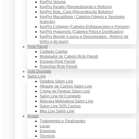
KayPro Volume
KayPro Keratin (Reestruturação e Reforço)
KayPro Botu_Cure (Reconstrução Botulino)
KayPro Macadâmia ( Cabelos Frágeis e Sensíveis,
Nutrição)
KayPro Collagen (Cabelos Enfraquecidos e Porosos)
KayPro Hyaluronic (Cabelos Finos e Danificados)
KayPro Blonde (Louros e Descolorados - Reforço de
brilho e do louro)
Ricki Parodi
Cuidado Capilar
Modelador de Cabelo Ricki Parodi
Escovas Ricki Parodi
Pranchas Ricki Parodi
Gota Dourada
Salon Line
Gelatina Salon Line
Ativador de Cachos Salon Line
Creme de Pentear Salon Line
Salon Line Kit Completo
Máscara Matizadora Salon Line
Salon Line SOS Cachos
Meu Liso Salon Line
Broaer
Tratamentos e Finalizantes
Lacas
Espumas
Técnicos