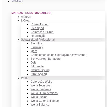
MARCAS
MARCAS PRODUTOS CABELO
Alfaparf
L'Oreal
L'oreal Expert
Steampod
Coloração L'Oreal
Finalização
Schwarzkopf Professional
BlondMe
Essensity
Igora
Complementos de Coloração Schwarzkopf
Schwarzkopf Bonacure
Osis
Silhouette
Natural Styling
Strait Styling
Wella
Coloração Wella
Wella Tecnicos
Wella Elements
Wella Oil Reflections
Wella Fusion
Wella Color Brilliance
Wella Balance