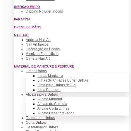
IMERSÃO EM PÓ
Dipping Powder Inocos
PARAFINA
CREME DE MÃOS
NAIL ART
Andreia Nail Art
Nail Art Inocos
Decoração de Unhas
Vernizes Específicos
Caneta Nail Art
MATERIAL DE MANICURE E PEDICURE
Limas Unhas
Limas Manicure
Limas 3/4/7 Faces Buffer Unhas
Lima para Unhas de Gel
Lima Pedicure
Alicates para Unhas
Alicate Mundial
Alicate de Cutícula
Alicate Corta Unhas
Alicate Desencravador
Tesoura de Unhas
Corta Unhas
Descarnador Unhas