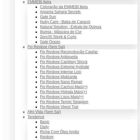
EMMEBI Italia
Coloração da EMMEBI Italia
Argania Sahara Secrets
Gate Sun
Nutry Care - Baba de Caracol
Natural Solution - Extrato de Quinoa
Illumia - Máscara de Cor
Zero35 Sleek & Curls
Gate Ocean
Fio Restore (Sem Sal)
Fio Restore Reconstrução Capilar
Fio Restore Antiqueda
Fio Restore Capillary Shock
Fio Restore Extreme Hydrate
Fio Restore Intense Liss
Fio Restore Matizante
Fio Restore Nano Repair
Fio Restore Cachos Mais(+)
Fio Restore Hidrata Mais(+)
Fio Restore Lisos Mais(+)
Fio Restore Termic Selagem
Fio Restore Vigori Trat
Afro Vida (Sem Sal)
Tendence
Basic
Daily
Riche Com Óleo Argão
Restore