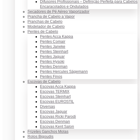
Difusores Profissionais – Definição Perfeita para Cabelos
Encaracolados e Ondulados
Secadores de Pé Aéreo Vaporizador
Prancha de Cabelo a Vapor
Pranchas de Cabelo
Modelador de Cabelo
Pentes de Cabelo
Pentes Acca Kappa
Pentes Comair
Pentes Janeke
Pentes Steinhart
Pentes Jaguar
Pentes Hysoki
Pentes Denman
Pentes Hercules Sägemann
Pentes Finos
Escovas de Cabelo
Escovas Acca Kappa
Escovas TERMIX
Escovas Steinhart
Escovas EUROSTIL
Diversas
Escovas Jaguar
Escovas Ricki Parodi
Escovas Denman
Escovas Kent Salon
Frizetes Ganchos Molas
Rolos Bigoudis