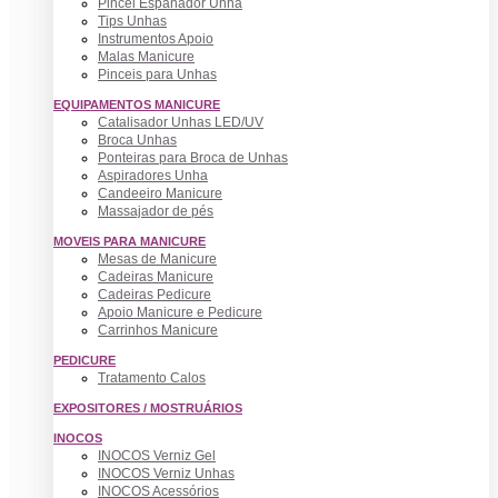
Pincel Espanador Unha
Tips Unhas
Instrumentos Apoio
Malas Manicure
Pinceis para Unhas
EQUIPAMENTOS MANICURE
Catalisador Unhas LED/UV
Broca Unhas
Ponteiras para Broca de Unhas
Aspiradores Unha
Candeeiro Manicure
Massajador de pés
MOVEIS PARA MANICURE
Mesas de Manicure
Cadeiras Manicure
Cadeiras Pedicure
Apoio Manicure e Pedicure
Carrinhos Manicure
PEDICURE
Tratamento Calos
EXPOSITORES / MOSTRUÁRIOS
INOCOS
INOCOS Verniz Gel
INOCOS Verniz Unhas
INOCOS Acessórios