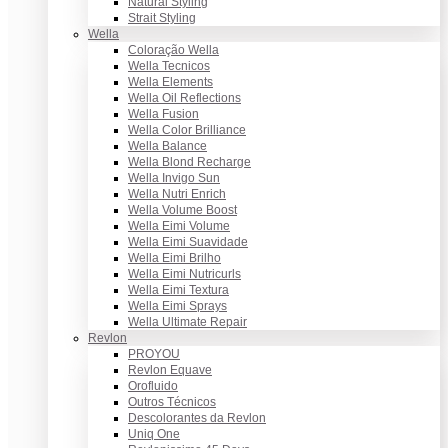
Natural Styling
Strait Styling
Wella
Coloração Wella
Wella Tecnicos
Wella Elements
Wella Oil Reflections
Wella Fusion
Wella Color Brilliance
Wella Balance
Wella Blond Recharge
Wella Invigo Sun
Wella Nutri Enrich
Wella Volume Boost
Wella Eimi Volume
Wella Eimi Suavidade
Wella Eimi Brilho
Wella Eimi Nutricurls
Wella Eimi Textura
Wella Eimi Sprays
Wella Ultimate Repair
Revlon
PROYOU
Revlon Equave
Orofluido
Outros Técnicos
Descolorantes da Revlon
Uniq One