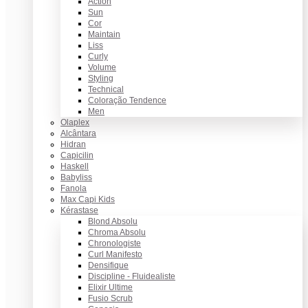
Action
Sun
Cor
Maintain
Liss
Curly
Volume
Styling
Technical
Coloração Tendence
Men
Olaplex
Alcântara
Hidran
Capicilin
Haskell
Babyliss
Fanola
Max Capi Kids
Kérastase
Blond Absolu
Chroma Absolu
Chronologiste
Curl Manifesto
Densifique
Discipline - Fluidealiste
Elixir Ultime
Fusio Scrub