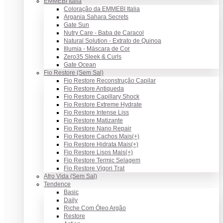
EMMEBI Italia
Coloração da EMMEBI Italia
Argania Sahara Secrets
Gate Sun
Nutry Care - Baba de Caracol
Natural Solution - Extrato de Quinoa
Illumia - Máscara de Cor
Zero35 Sleek & Curls
Gate Ocean
Fio Restore (Sem Sal)
Fio Restore Reconstrução Capilar
Fio Restore Antiqueda
Fio Restore Capillary Shock
Fio Restore Extreme Hydrate
Fio Restore Intense Liss
Fio Restore Matizante
Fio Restore Nano Repair
Fio Restore Cachos Mais(+)
Fio Restore Hidrata Mais(+)
Fio Restore Lisos Mais(+)
Fio Restore Termic Selagem
Fio Restore Vigori Trat
Afro Vida (Sem Sal)
Tendence
Basic
Daily
Riche Com Óleo Argão
Restore