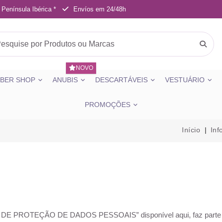
 Península Ibérica *
Envíos em 24/48h
NOVO
BER SHOP
ANUBIS
DESCARTÁVEIS
VESTUÁRIO
PROMOÇÕES
Início
Inf
DE PROTEÇÃO DE DADOS PESSOAIS
” disponível
aqui
, faz part