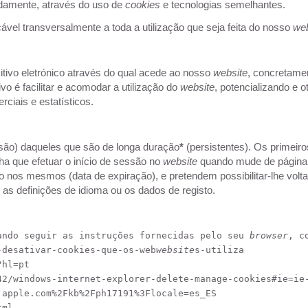
damente, através do uso de
cookies
e tecnologias semelhantes.
cável transversalmente a toda a utilização que seja feita do nosso
web
tivo eletrónico através do qual acede ao nosso
website
, concretame
o é facilitar e acomodar a utilização do
website
, potencializando e 
ciais e estatísticos.
são) daqueles que são de longa duração
*
(persistentes). Os primeir
ha que efetuar o início de sessão no
website
quando mude de página.
do nos mesmos (data de expiração), e pretendem possibilitar-lhe volt
 as definições de idioma ou os dados de registo.
ando seguir as instruções fornecidas pelo seu 
browser
, c
-desativar-cookies-que-os-web
website
s-utiliza
?hl=pt
42/windows-internet-explorer-delete-manage-cookies#ie=ie
.apple.com%2Fkb%2Fph17191%3Flocale=es_ES
tml