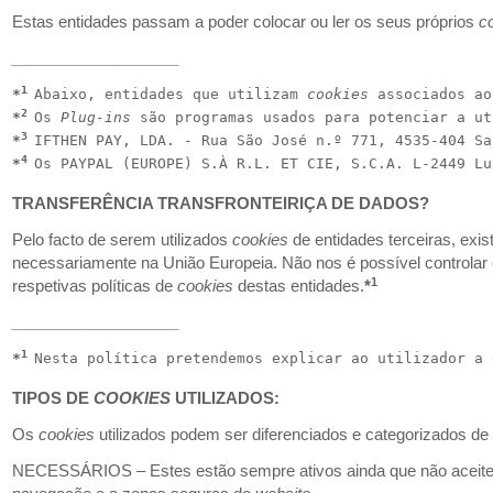
Estas entidades passam a poder colocar ou ler os seus próprios
c
___________________
1 
*
Abaixo, entidades que utilizam 
cookies 
associados ao
2 
*
Os 
Plug-ins
 são programas usados para potenciar a ut
3 
*
IFTHEN PAY, LDA. - Rua São José n.º 771, 4535-404 Sa
4 
*
Os PAYPAL (EUROPE) S.À R.L. ET CIE, S.C.A. L-2449 Lu
TRANSFERÊNCIA TRANSFRONTEIRIÇA DE DADOS?
Pelo facto de serem utilizados
cookies
de entidades terceiras, ex
necessariamente na União Europeia. Não nos é possível controlar e
1
respetivas políticas de
cookies
destas entidades.
*
___________________
1 
*
Nesta política pretendemos explicar ao utilizador a 
TIPOS DE
COOKIES
UTILIZADOS:
Os
cookies
utilizados podem ser diferenciados e categorizados 
NECESSÁRIOS – Estes estão sempre ativos ainda que não aceite es