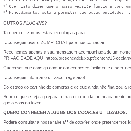
*
Os Damos como exemplo, a ação de “partilhar” algo ou
3 
*
Quer isto dizer que o nosso 
website 
funciona como um
4 
*
Nomeadamente, está a permitir que estas entidades, v
OUTROS
PLUG-INS
?
Também utilizamos estas tecnologias para…
…conseguir usar o ZOMPI CHAT para nos contactar!
Recolhemos apenas a sua mensagem acompanhada de um nome e 
PRIVACIDADE
AQUI
https://presencadeluxo.pt/content/15-decla
Queremos que consiga comunicar connosco facilmente e sem in
…conseguir informar o utilizador registado!
Do estado do carrinho de compras e de que ainda não finalizou a 
Sempre que esteja a preparar uma encomenda, nomeadamente adici
que o consiga fazer.
QUERO CONHECER ALGUNS DOS
COOKIES
UTILIZADOS
:
1
Poderá consultar a nossa tabela
*
de
cookies
onde pretendemos iden
1