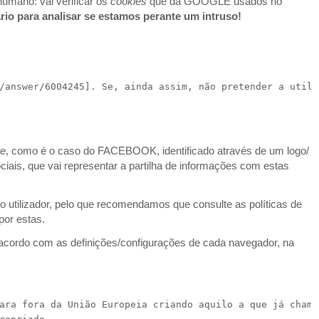
 humano: vai verificar os
cookies
que da GOOGLE usados no
io para analisar se estamos perante um intruso!
/answer/6004245
]. Se, ainda assim, não pretender a utili
te
, como é o caso do FACEBOOK, identificado através de um logo/
ciais, que vai representar a partilha de informações com estas
lo utilizador, pelo que recomendamos que consulte as políticas de
por estas.
e acordo com as definições/configurações de cada navegador, na
ara fora da União Europeia criando aquilo a que já chama