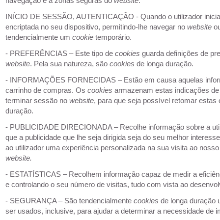
navegação e a zonas seguras do
website
.
INÍCIO DE SESSÃO, AUTENTICAÇÃO - Quando o utilizador inici
encriptada no seu dispositivo, permitindo-lhe navegar no
website
o
tendencialmente um
cookie
temporário.
- PREFERÊNCIAS – Este tipo de
cookies
guarda definições de pr
website
. Pela sua natureza, são
cookies
de longa duração.
- INFORMAÇÕES FORNECIDAS – Estão em causa aquelas informaçõe
carrinho de compras. Os
cookies
armazenam estas indicações de pr
terminar sessão no
website
, para que seja possível retomar esta
duração.
- PUBLICIDADE DIRECIONADA – Recolhe informação sobre a utili
que a publicidade que lhe seja dirigida seja do seu melhor interesse
ao utilizador uma experiência personalizada na sua visita ao noss
website.
- ESTATÍSTICAS – Recolhem informação capaz de medir a eficiênci
e controlando o seu número de visitas, tudo com vista ao desenvol
- SEGURANÇA – São tendencialmente
cookies
de longa duração 
ser usados, inclusive, para ajudar a determinar a necessidade d