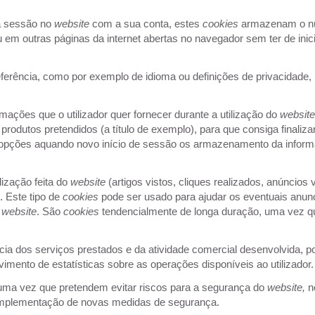
a sessão no
website
com a sua conta, estes
cookies
armazenam o nú
u em outras páginas da internet abertas no navegador sem ter de in
eferência, como por exemplo de idioma ou definições de privacidade,
s que o utilizador quer fornecer durante a utilização do
websit
odutos pretendidos (a título de exemplo), para que consiga finaliza
s opções aquando novo início de sessão os armazenamento da inform
zação feita do
website
(artigos vistos, cliques realizados, anúncios v
. Este tipo de
cookies
pode ser usado para ajudar os eventuais anunc
o
website
. São
cookies
tendencialmente de longa duração, uma vez q
a dos serviços prestados e da atividade comercial desenvolvida, p
vimento de estatísticas sobre as operações disponíveis ao utilizador
uma vez que pretendem evitar riscos para a segurança do
website,
n
e implementação de novas medidas de segurança.