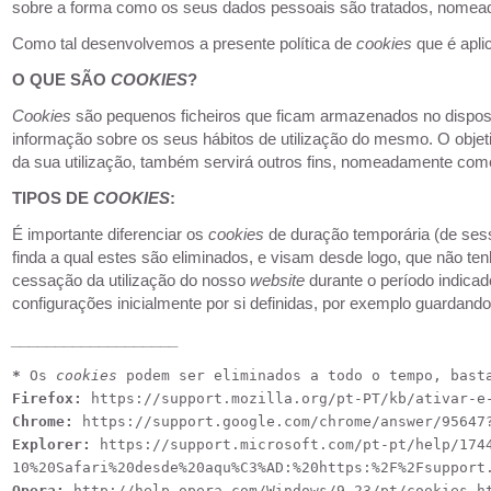
sobre a forma como os seus dados pessoais são tratados, nomea
Como tal desenvolvemos a presente política de
cookies
que é apli
O QUE SÃO
COOKIES
?
Cookies
são pequenos ficheiros que ficam armazenados no disposi
informação sobre os seus hábitos de utilização do mesmo. O objetiv
da sua utilização, também servirá outros fins, nomeadamente comer
TIPOS DE
COOKIES
:
É importante diferenciar os
cookies
de duração temporária (de ses
finda a qual estes são eliminados, e visam desde logo, que não ten
cessação da utilização do nosso
website
durante o período indica
configurações inicialmente por si definidas, por exemplo guardando
___________________
*
 Os 
cookies
 podem ser eliminados a todo o tempo, bast
Firefox: 
https://support.mozilla.org/pt-PT/kb/ativar-e
Chrome: 
https://support.google.com/chrome/answer/95647
Explorer: 
https://support.microsoft.com/pt-pt/help/174
10%20Safari%20desde%20aqu%C3%AD:%20https:%2F%2Fsupport
Opera: 
http://help.opera.com/Windows/9.23/pt/cookies.h