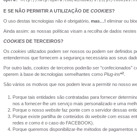
E SE NÃO PERMITIR A UTILIZAÇÃO DE
COOKIES
?
O uso destas tecnologias não é obrigatório,
mas…!
eliminar ou bl
Ainda assim: as nossas políticas visam a recolha de dados nestes
COOKIES
DE TERCEIROS?
Os
cookies
utilizados podem ser nossos ou podem ser definidos po
entendermos que fornecem a segurança necessária aos seus dados
Por outro lado,
cookies
de terceiros poderão ser “confecionados” 
2
operem à base de tecnologias semelhantes como
Plug-ins
*
.
São vários os motivos que nos podem levar a permitir no nosso
we
Porque tais entidades são contratadas para fornecer determina
nos a fornecer-lhe um serviço mais personalizado e uma melh
Porque o nosso
website
faz ponte com o servidor dessas enti
Porque existe partilha de conteúdos do
website
com essas enti
redes e como é o caso do FACEBOOK).
Porque queremos disponibilizar-lhe métodos de pagamentos r