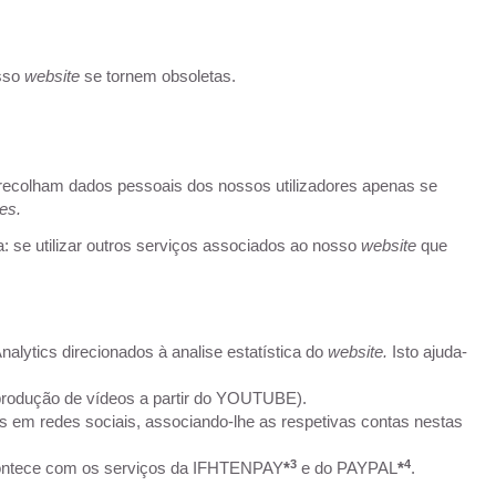
osso
website
se tornem obsoletas.
recolham dados pessoais dos nossos utilizadores apenas se
es.
 se utilizar outros serviços associados ao nosso
website
que
alytics direcionados à analise estatística do
website.
Isto ajuda-
eprodução de vídeos a partir do YOUTUBE).
s em redes sociais, associando-lhe as respetivas contas nestas
3
4
acontece com os serviços da IFHTENPAY
*
e do PAYPAL
*
.