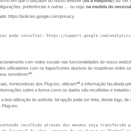
ismo em que o utilizador do nosso
website
(
ou a máquina!
) diz ser
figurações, preferências e outras … ou seja:
na medida do necessár
dade:
https://policies.google.com/privacy
.
ies
 pode consultar: 
https://support.google.com/analytics
elacionamento com redes sociais nas funcionalidades do nosso
websi
os utilizadores com os logos/ícones alusivos às respetivas redes so
3
seus servidores
*
.
4
iais, fornecedoras dos
Plug-ins,
utilizam
*
a informação facultada pe
nformações sobre a forma como os dados são recolhidos e tratados 
r a boa utilização do
website,
tal opção pode ser feita, desde logo, d
s
Plug-ins
.
conteúdo recolhido através dos mesmos seja transferido p