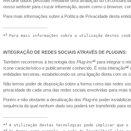
Recolhe dados pessoais mediante uma avaliação do circunstancial
nosso
website
para cruzar informação, assim como o
browser,
con
Para mais informações sobre a Política de Privacidade desta enti
___________________
1 
*
Para mais informações sobre a utilização destes 
cook
INTEGRAÇÃO DE REDES SOCIAIS ATRAVÉS DE
PLUGINS
:
1
Também recorremos à tecnologia dos
Plug-ins
*
para integrar o r
2
ícone característico e publicamente conhecido. É esta interação
*
d
entidades terceiras, estabelecendo-se uma ligação direta com os 
Não temos poder de disposição sobre a forma como tais redes soc
privacidade de cada uma das redes sociais envolvidas para mais i
Porém e não obstante a desativação dos
Plug-ins
poder inviabiliza
sequência da qual nenhum dado seu poderá ser transferido para o
___________________
1 
*
A utilização destas tecnologias pode implicar que o 
2 