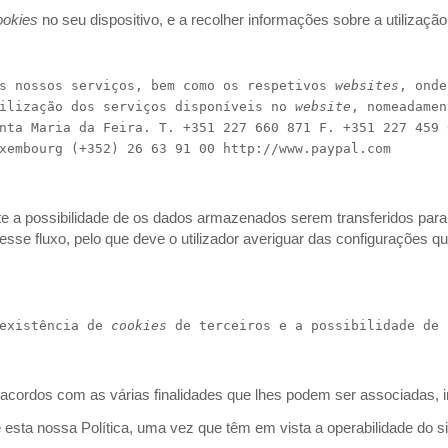
ookies
no seu dispositivo, e a recolher informações sobre a utilizaç
s nossos serviços, bem como os respetivos 
websites
, onde
ilização dos serviços disponíveis no 
website
, nomeadamen
nta Maria da Feira. T. +351 227 660 871 
F. +351 227 459 
xembourg (+352) 26 63 91 00 http://www.paypal.com
iste a possibilidade de os dados armazenados serem transferidos par
sse fluxo, pelo que deve o utilizador averiguar das configurações qu
existência de 
cookies
 de terceiros e a possibilidade de 
de acordos com as várias finalidades que lhes podem ser associada
ta nossa Política, uma vez que têm em vista a operabilidade do si