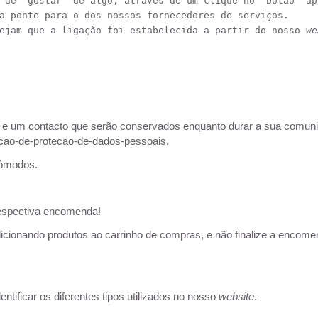
 de “gostar” de algo, através de um clique no “botão” ap
a ponte para o dos nossos fornecedores de serviços.
ejam que a ligação foi estabelecida a partir do nosso 
we
um contacto que serão conservados enquanto durar a sua comun
racao-de-protecao-de-dados-pessoais
.
cómodos.
respectiva encomenda!
onando produtos ao carrinho de compras, e não finalize a encomen
tificar os diferentes tipos utilizados no nosso
website
.