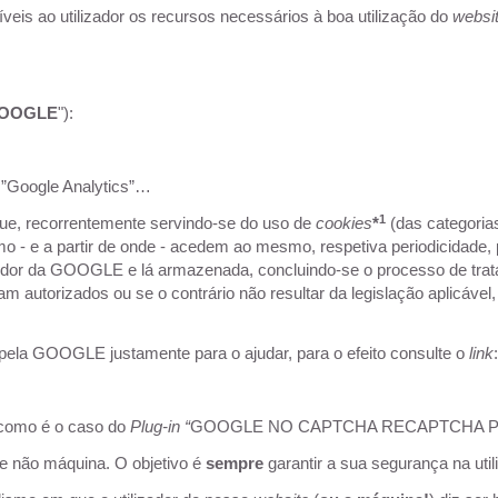
 ao utilizador os recursos necessários à boa utilização do
websi
OOGLE
"):
 ”Google Analytics”…
1
ue, recorrentemente servindo-se do uso de
cookies
*
(das categorias
o - e a partir de onde - acedem ao mesmo, respetiva periodicidade, pa
idor da GOOGLE e lá armazenada, concluindo-se o processo de trata
ejam autorizados ou se o contrário não resultar da legislação aplic
pela GOOGLE justamente para o ajudar, para o efeito consulte o
link
como é o caso do
Plug-in “
GOOGLE NO CAPTCHA RECAPTCHA PR
e não máquina. O objetivo é
sempre
garantir a sua segurança na uti