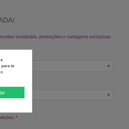
 e
s para te
 o
tar