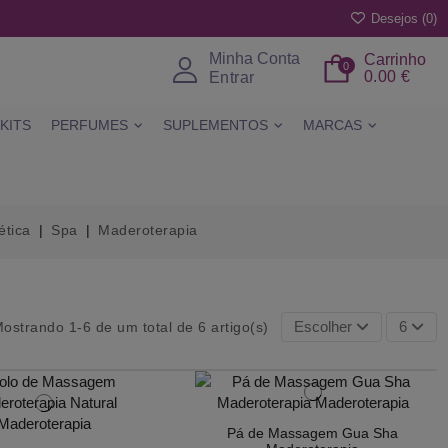
Desejos (
0
)
Minha Conta
Carrinho
0
0.00 €
Entrar
KITS
PERFUMES
SUPLEMENTOS
MARCAS
ética
Spa
Maderoterapia
Escolher
6
ostrando 1-6 de um total de 6 artigo(s)
Pá de Massagem Gua Sha