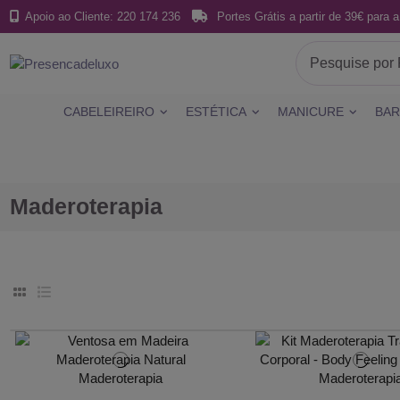
Apoio ao Cliente: 220 174 236
Portes Grátis a partir de 39€ para a
CABELEIREIRO
ESTÉTICA
MANICURE
BAR
Maderoterapia