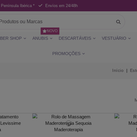
 Península Ibérica *
Envíos em 24/48h
NOVO
BER SHOP
ANUBIS
DESCARTÁVEIS
VESTUÁRIO
PROMOÇÕES
Início
Est
M