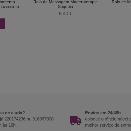
atamento
Rolo de Massagem Maderoterapia
Rolo de 
 Levissime
Sequoia
8,40 €
r
sa de ajuda?
Envios em 24/48h
 já 220174236 ou 916967800
coloque o nº telemóvel
h às 18h.
melhor serviço de entre