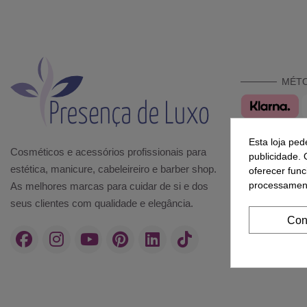
MÉT
Esta loja ped
Cosméticos e acessórios profissionais para
publicidade. 
estética, manicure, cabeleireiro e barber shop.
oferecer func
processament
As melhores marcas para cuidar de si e dos
seus clientes com qualidade e elegância.
Con