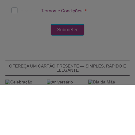
OFEREÇA UM CARTÃO PRESENTE — SIMPLES, RÁPIDO E
ELEGANTE
COMPRAR CARTÃO PRESENTE
PROMOÇÕES E REDUÇÕES
Todas as promoções e reduções de preço constantes na
nossa loja online são válidas de 01/06/2026 A 31/08/2026