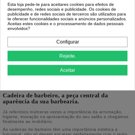
Esta loja pede-te para aceitares cookies para efeitos de
1 648,20 €
1 648,20 €
desempenho, redes sociais e publicidade. Os cookies de
publicidade e de redes sociais de terceiros são utilizados para
Comprar
Comprar
te oferecer funcionalidades sociais e anúncios personalizados.
Aceitas estes cookies e o processamento de dados pessoais
envolvidos?
1
2
Configurar
Cadeiras de Barbeiro | Cadeira de
Rejeite.
Barbearia
Aceitar
Comprar cadeiras de barbeiro ao melhor preço. Grande
variedade de cadeira de barbearia, lugar confortável do cliente
na sua barbershop. Cadeira para barbearia com entregas
rápidas.
Cadeira de barbeiro, a peça central da
aparência da sua barbearia.
Já referimos inúmeras vezes a importância da arrumação,
higiene, inovação na apresentação do seu salão e chegámos
finalmente ao mobiliário.
As cadeiras de barbeiro têm uma importância estética e
funcional, não só devem encaixar perfeitamente com o resto