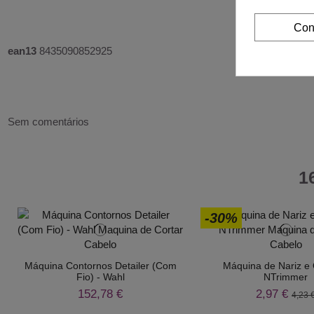
Con
ean13
8435090852925
Sem comentários
1
-30%
Máquina Contornos Detailer (Com
Máquina de Nariz e
Fio) - Wahl
NTrimmer
152,78 €
2,97 €
4,23 