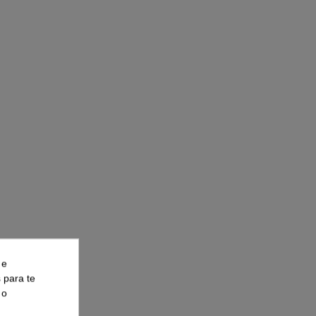
 e
s para te
 o