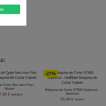
tar
a:
-27%
e Corte Neo sem Fios -
Moser
Máquina de Corte ST800 Supercut -
Steinhart
7,68 €
139,53 €
55,48 €
75,99 €