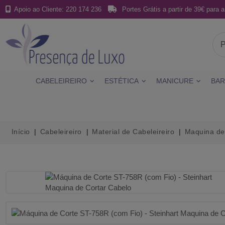
Apoio ao Cliente: 220 174 236
Portes Grátis a partir de 39€ para a
CABELEIREIRO
ESTÉTICA
MANICURE
BAR
Início
Cabeleireiro
Material de Cabeleireiro
Maquina de