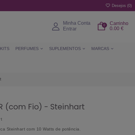
Desejos (
0
)
Minha Conta
Carrinho
0
0.00 €
Entrar
KITS
PERFUMES
SUPLEMENTOS
MARCAS
t
 (com Fio) - Steinhart
rt
rca Steinhart com
10 Watts de potência
.