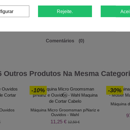
Dados do produto
figurar
Rejeite.
Acei
Comentários
(0)
6 Outros Produtos Na Mesma Categori
-10%
-30%
Máquina d
 Ouvidos
Máquina Micro Groomsman p/Nariz e
Ouvidos - Wahl
9
11,25 €
€
12,50 €